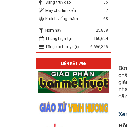
Đang truy cập
75
Máy chủ tìm kiếm
7
Khách viếng thăm
68
Hôm nay
25,858
Tháng hiện tại
160,624
Tổng lượt truy cập
6,656,395
LIÊN KẾT WEB
Bởi
chă
giả
nha
cần
Xe
Hồ