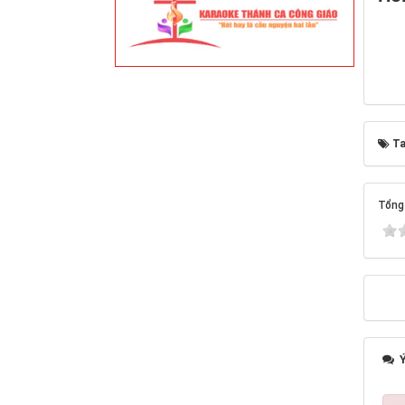
Ta
Tổng 
Ý