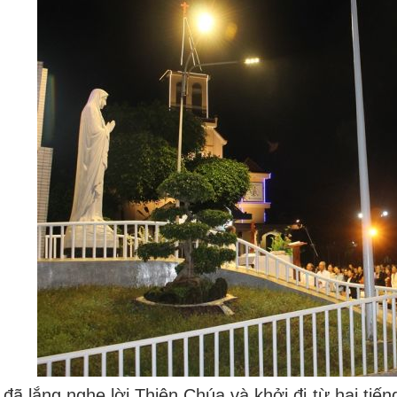
đã lắng nghe lời Thiên Chúa và khởi đi từ hai tiế