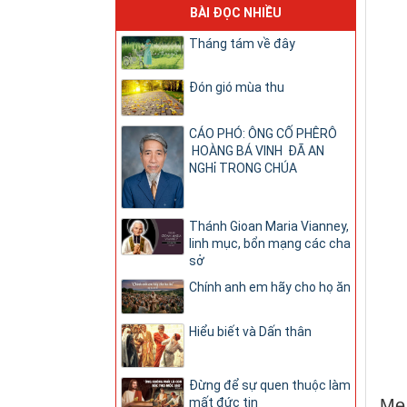
BÀI ĐỌC NHIỀU
Tháng tám về đây
Đón gió mùa thu
CÁO PHÓ: ÔNG CỐ PHÊRÔ
HOÀNG BÁ VINH ĐÃ AN
NGHỉ TRONG CHÚA
Thánh Gioan Maria Vianney,
linh mục, bổn mạng các cha
sở
Chính anh em hãy cho họ ăn
Hiểu biết và Dấn thân
Đừng để sự quen thuộc làm
Mẹ 
mất đức tin