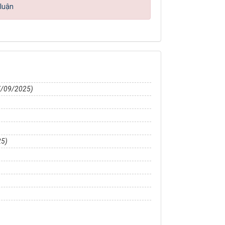
 luận
7/09/2025)
25)