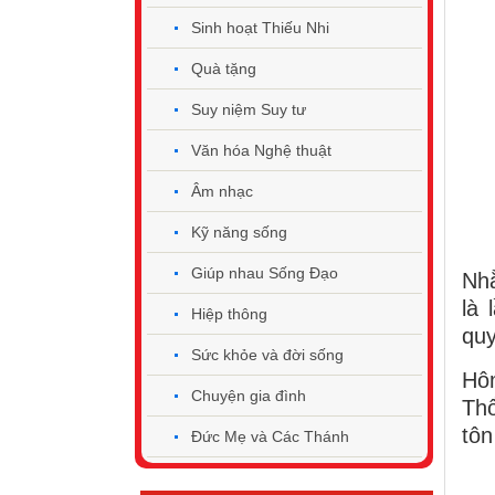
Sinh hoạt Thiếu Nhi
Quà tặng
Suy niệm Suy tư
Văn hóa Nghệ thuật
Âm nhạc
Kỹ năng sống
Giúp nhau Sống Đạo
Nhằ
là 
Hiệp thông
quy
Sức khỏe và đời sống
Hôm
Chuyện gia đình
Thổ
tôn
Đức Mẹ và Các Thánh