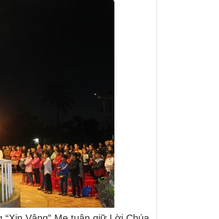
ng “Xin Vâng”,Mẹ tuân giữ Lời Chúa