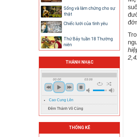
suố
Sống và làm chứng cho sự
đườ
thật
đớn
Chiếc lưới của tình yêu
Tro
Thứ Bảy tuần 18 Thường
ngu
niên
hiê
2,4
THÁNH NHẠC
00:00
03:06
Cao Cung Lên
Đêm Thánh Vô Cùng
THỐNG KÊ