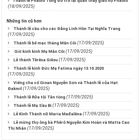
​​​​​​​Thánh lễ Phaolô Tông Đồ trở lại quan thầy giáo họ Phaolô
(18/09/2025)
Những tin cũ hơn
Thánh lễ cầu cho các Đẳng Linh Hồn Tại Nghĩa Trang
(17/09/2025)
(17/09/2025)
Thánh lễ bế mạc tháng Mân Côi
(17/09/2025)
Giờ kinh kính Mẹ Mân Côi
(17/09/2025)
Lễ thánh Têrêxa Giêsu
Thánh lễ kính Đức Mẹ Fatima ngày 13.10.2020
(17/09/2025)
Viếng cha cố Gioan Nguyễn Sơn và Thánh lễ của Hạt
(17/09/2025)
Đakmil
(17/09/2025)
Thánh lễ Rửa tội Tân tòng
(17/09/2025)
Thánh lễ Mẹ Sầu Bi
(17/09/2025)
Lễ Kính Thánh nữ Maria Mađalêna
Lễ mừng thọ ông bà Phêrô Nguyễn Kim Hoàn và Matta Cao
(17/09/2025)
Thị Nhân