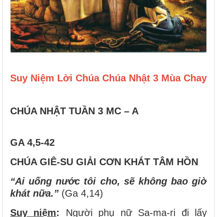
Suy Niệm Lời Chúa Chúa Nhật 3 Mùa Chay
CHÚA NHẬT TUẦN 3 MC – A
GA 4,5-42
CHÚA GIÊ-SU GIẢI CƠN KHÁT TÂM HỒN
“Ai uống nước tôi cho, sẽ không bao giờ
khát nữa.”
(Ga 4,14)
Suy niệm
:
Người phụ nữ Sa-ma-ri đi lấy