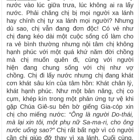
nước vào lúc giữa trưa, lúc không ai ra lấy
nước. Phải chăng chị bị mọi người xa lánh
hay chính chị tự xa lánh mọi người? Nhưng
dù sao, chị vẫn đang đơn độc! Có vẻ như
chị đang kéo dài một cuộc sống cố làm cho
ra vẻ bình thường nhưng nội tâm chị không
hạnh phúc với một quá khứ năm đời chồng
mà chị muốn quên đi, cùng với người
hiện đang chung sống với chị như vợ
chồng. Chị đi lấy nước nhưng chị đang khát
cơn khát sâu kín của tâm hồn: Khát chân lý,
khát hạnh phúc. Như một bản năng, chị co
cụm, khép kín trong một phản ứng tự vệ khi
gặp Chúa Giê-su bên bờ giếng Gia-cóp xin
chị cho miếng nước:
“Ông là người Do-thái,
mà lại xin tôi, một phụ nữ Sa-ma-ri, cho ông
nước uống sao?”
Chị rất bất ngờ vì có người
cần chị giúp đỡ thay vì xa lánh. Cuối cùng,