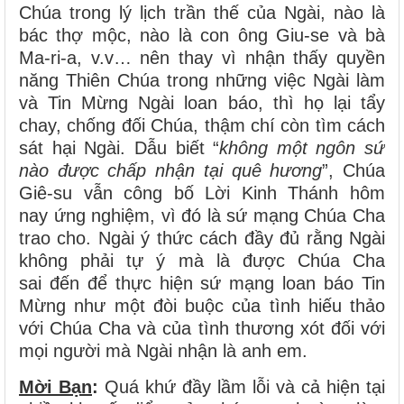
Chúa trong lý lịch trần thế của Ngài, nào là
bác thợ mộc, nào là con ông Giu-se và bà
Ma-ri-a, v.v… nên thay vì nhận thấy quyền
năng Thiên Chúa trong những việc Ngài làm
và Tin Mừng Ngài loan báo, thì họ lại tẩy
chay, chống đối Chúa, thậm chí còn tìm cách
sát hại Ngài. Dẫu biết “
không một ngôn sứ
nào được chấp nhận tại quê hương
”, Chúa
Giê-su vẫn công bố Lời Kinh Thánh hôm
nay ứng nghiệm, vì đó là sứ mạng Chúa Cha
trao cho. Ngài ý thức cách đầy đủ rằng Ngài
không phải tự ý mà là được Chúa Cha
sai đến để thực hiện sứ mạng loan báo Tin
Mừng như một đòi buộc của tình hiếu thảo
với Chúa Cha và của tình thương xót đối với
mọi người mà Ngài nhận là anh em.
Mời Bạn
:
Quá khứ đầy lầm lỗi và cả hiện tại