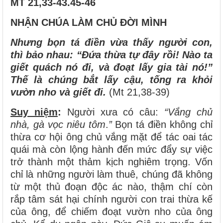
MT 21,33-43.45-46
NHẬN CHÚA LÀM CHỦ ĐỜI MÌNH
Nhưng bọn tá điền vừa thấy người con,
thì bảo nhau: “Đứa thừa tự đây rồi! Nào ta
giết quách nó đi, và đoạt lấy gia tài nó!”
Thế là chúng bắt lấy cậu, tống ra khỏi
vườn nho và giết đi.
(Mt 21,38-39)
Suy niệm
:
Người xưa có câu:
“Vắng chủ
nhà, gà vọc niêu tôm
.
”
Bọn tá điền không chỉ
thừa cơ hội ông chủ vắng mặt để tác oai tác
quái mà còn lộng hành đến mức đẩy sự việc
trở thành một thảm kịch nghiêm trọng. Vốn
chỉ là những người làm thuê, chúng đã không
từ một thủ đoạn độc ác nào, thậm chí còn
rắp tâm sát hại chính người con trai thừa kế
của ông, để chiếm đoạt vườn nho của ông