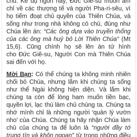
chủ. Kể dụ ngôn này, Đức Giê-su muốn ám
chỉ về các thượng tế và người Pha-ri-sêu, vì
họ tiếm đoạt chủ quyền của Thiên Chúa, và
sống như trong nhà không có chủ, đúng như
Chúa lên án:
“Các ông dựa vào truyền thống
của các ông mà huỷ bỏ Lời Thiên Chúa”
(Mt
15,6). Cũng chính họ sẽ lên án tử hình
cho Đức Giê-su, Người Con mà Thiên Chúa
sai đến với họ.
Mời Bạn
:
Có thể chúng ta không minh nhiên
chối bỏ Chúa, nhưng lắm khi chúng ta sống
như thể Ngài không hiện diện. Và lắm khi
chúng ta còn để lòng ham muốn tiền bạc,
quyền lợi, lạc thú làm chủ chúng ta. Chúng ta
nhớ mình chỉ là những người ‘quản lý vườn
nho’ của Chúa. Chúng ta hãy nhận Chúa làm
chủ của chúng ta để luôn là
“người đầy tớ
trung tín và khôn ngoan”
từ trong những điều