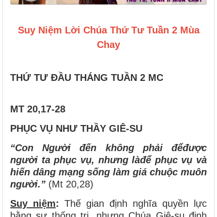
Suy Niệm Lời Chúa Thứ Tư Tuần 2 Mùa
Chay
THỨ TƯ ĐẦU THÁNG TUẦN 2 MC
MT 20,17-28
PHỤC VỤ NHƯ THẦY GIÊ-SU
“Con Người đến không phải đểđược
người ta phục vụ, nhưng làđể phục vụ và
hiến dâng mạng sống làm giá chuộc muôn
người.”
(Mt 20,28)
Suy niệm
:
Thế gian định nghĩa quyền lực
bằng sự thống trị, nhưng Chúa Giê-su định