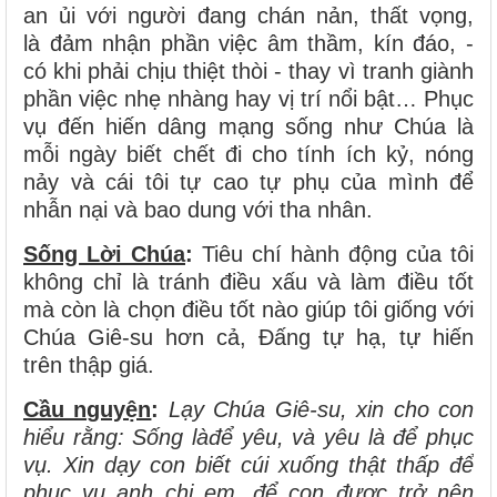
an ủi với người đang chán nản, thất vọng,
là đảm nhận phần việc âm thầm, kín đáo, -
có khi phải chịu thiệt thòi - thay vì tranh giành
phần việc nhẹ nhàng hay vị trí nổi bật… Phục
vụ đến hiến dâng mạng sống như Chúa là
mỗi ngày biết chết đi cho tính ích kỷ, nóng
nảy và cái tôi tự cao tự phụ của mình để
nhẫn nại và bao dung với tha nhân.
Sống Lời Chúa
:
Tiêu chí hành động của tôi
không chỉ là tránh điều xấu và làm điều tốt
mà còn là chọn điều tốt nào giúp tôi giống với
Chúa Giê-su hơn cả, Đấng tự hạ, tự hiến
trên thập giá.
Cầu nguyện
:
Lạy Chúa Giê-su, xin cho con
hiểu rằng: Sống làđể yêu, và yêu là để phục
vụ. Xin dạy con biết cúi xuống thật thấp để
phục vụ anh chị em, để con được trở nên