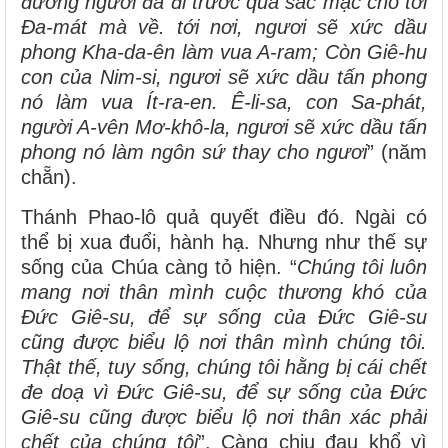
đường ngươi đã đi trước qua sac mạc cho tới
Đa-mát mà về. tới nơi, ngươi sẽ xức dầu
phong Kha-da-ên làm vua A-ram; Còn Giê-hu
con của Nim-si, ngươi sẽ xức dầu tấn phong
nó làm vua Ít-ra-en. Ê-li-sa, con Sa-phát,
người A-vên Mơ-khô-la, ngươi sẽ xức dầu tấn
phong nó làm ngôn sứ thay cho ngươi
” (năm
chẵn).
Thánh Phao-lô quả quyết điều đó. Ngài có
thể bị xua đuổi, hành hạ. Nhưng như thế sự
sống của Chúa càng tỏ hiện. “
Chúng tôi luôn
mang nơi thân mình cuộc thương khó của
Đức Giê-su, để sự sống của Đức Giê-su
cũng được biểu lộ nơi thân mình chúng tôi.
Thật thế, tuy sống, chúng tôi hằng bị cái chết
đe doạ vì Đức Giê-su, để sự sống của Đức
Giê-su cũng được biểu lộ nơi thân xác phải
chết của chúng tôi
”. Càng chịu đau khổ vì