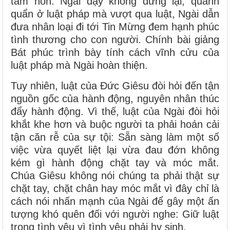
tâm hồn. Ngài dạy không dừng lại, quanh
quẩn ở luật pháp mà vượt qua luật, Ngài dẫn
đưa nhân loại đi tới Tin Mừng đem hạnh phúc
tình thương cho con người. Chính bài giảng
Bát phúc trình bày tính cách vĩnh cửu của
luật pháp mà Ngài hoàn thiện.
Tuy nhiên, luật của Ðức Giêsu đòi hỏi đến tận
nguồn gốc của hành động, nguyên nhân thúc
đẩy hành động. Vì thế, luật của Ngài đòi hỏi
khắt khe hơn và buộc người ta phải hoán cải
tận căn rễ của sự tội: Sẵn sàng làm một số
việc vừa quyết liệt lại vừa đau đớn không
kém gì hành động chặt tay và móc mắt.
Chúa Giêsu không nói chúng ta phải thật sự
chặt tay, chặt chân hay móc mắt vì đây chỉ là
cách nói nhấn mạnh của Ngài để gây một ấn
tượng khó quên đối với người nghe: Giữ luật
trong tình yêu vì tình yêu phải hy sinh.