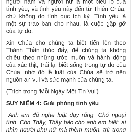
người nam và người nữ là một biểu lộ của
tình yêu, và tình yêu này đến từ Thiên Chúa,
chứ không do tình dục ích kỷ. Tình yêu là
một sự trao ban cho nhau, là cuộc gặp gỡ
của tự do.
Xin Chúa cho chúng ta biết tiến lên theo
Thánh Thần thúc đẩy, để chúng ta không
chiều theo những ước muốn và hành động
của xác thịt; trái lại biết sống trong tự do của
Chúa, nhờ đó lề luật của Chúa sẽ trở nên
nguồn an vui và sức mạnh của chúng ta.
(Trích trong ‘Mỗi Ngày Một Tin Vui’)
SUY NIỆM 4: Giải phóng tình yêu
“Anh em đã nghe luật dạy rằng: Chớ ngoại
tình. Còn Thầy, Thầy bảo cho anh em biết: ai
nhìn người phụ nữ mà thèm muốn, thì trong