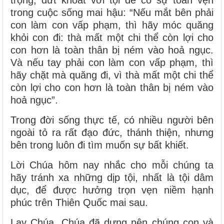
trọng, dứt khoát với tội để có sự toàn vẹn
trong cuộc sống mai hậu: “Nếu mắt bên phải
con làm con vấp phạm, thì hãy móc quăng
khỏi con đi: thà mất một chi thể còn lợi cho
con hơn là toàn thân bị ném vào hoả ngục.
Và nếu tay phải con làm con vấp phạm, thì
hãy chặt mà quăng đi, vì thà mất một chi thể
còn lợi cho con hơn là toàn thân bị ném vào
hoả ngục”.
Trong đời sống thực tế, có nhiều người bên
ngoài tỏ ra rất đạo đức, thánh thiện, nhưng
bên trong luôn đi tìm muốn sự bất khiết.
Lời Chúa hôm nay nhắc cho mỗi chúng ta
hãy tránh xa những dịp tội, nhất là tội dâm
dục, để được hưởng trọn vẹn niềm hạnh
phúc trên Thiên Quốc mai sau.
Lạy Chúa, Chúa đã dựng nên chúng con và