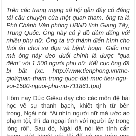
Trên các trang mạng xã hội gần đây có đăng
tải câu chuyện của một quan tham, ông ta là
Phó Chánh Văn phòng UBND tỉnh Giang Tây,
Trung Quốc. Ông này có ý đồ dâm đãng với
nhiều phụ nữ. Ông ta trở thành điển hình cho
thói ăn chơi sa đọa và bệnh hoạn. Giấc mơ
mà ông này đeo đuổi chính là được “qua
đêm” với 1.500 người phụ nữ. Kết cục ông đã
bị bắt (xc. http://www.tienphong.vn/the-
gioi/quan-tham-trung-quoc-dat-muc-tieu-ngu-
voi-1500-nguoi-phu-nu-711861.tpo).
Hôm nay Đức Giêsu dạy cho các môn đệ bài
học về sự thanh bạch, khiết tịnh từ bên
trong, Ngài nói: “Ai nhìn người nữ mà ước ao
phạm tội, thì đã ngoại tình với người ấy trong
lòng rồi”. Sau đó, Ngài đã nói lên tính cẩn