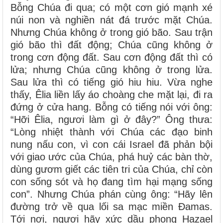
Bỗng Chúa đi qua; có một cơn gió mạnh xé
núi non và nghiền nát đá trước mặt Chúa.
Nhưng Chúa không ở trong gió bão. Sau trận
gió bão thì đất động; Chúa cũng không ở
trong cơn động đất. Sau cơn động đất thì có
lửa; nhưng Chúa cũng không ở trong lửa.
Sau lửa thì có tiếng gió hiu hiu. Vừa nghe
thấy, Êlia liền lấy áo choàng che mặt lại, đi ra
đứng ở cửa hang. Bỗng có tiếng nói với ông:
“Hỡi Êlia, ngươi làm gì ở đây?” Ông thưa:
“Lòng nhiệt thành với Chúa các đạo binh
nung nấu con, vì con cái Israel đã phản bội
với giao ước của Chúa, phá huỷ các bàn thờ,
dùng gươm giết các tiên tri của Chúa, chỉ còn
con sống sót và họ đang tìm hại mạng sống
con”. Nhưng Chúa phán cùng ông: “Hãy lên
đường trở về qua lối sa mạc miền Ðamas.
Tới nơi, ngươi hãy xức dầu phong Hazael