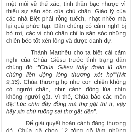
mệt mỏi về thể xác, tinh thần bạc nhược vì
thiếu sự săn sóc của chủ chăn. Giáo lý của
các nhà Biệt phái rỗng tuếch, nhạt nhẽo mà
lại quá phức tạp. Dân chúng có cảm nghĩ bị
bỏ rơi, các vị chủ chăn chỉ lo săn sóc những
chiên béo tốt xén lông và được danh dự.
Thánh Matthêu cho ta biết cái cảm
nghĩ của Chúa Giêsu trước tình trạng dân
chúng đó
:”Chúa Giêsu thấy đoàn lũ dân
chúng liền động lòng thương xót họ””(Mt
9,36).
Chúa thương họ như con chiên không
có người chăn, như cánh đồng lúa chín
không người gặt. Vì thế, Chúa bảo các môn
đệ:”
Lúc chín đầy đồng mà thợ gặt thì ít, vậy
hãy xin chủ ruộng sai thợ gặt đến”.
Để giải quyết hoàn cảnh đáng thương
đó, Chúa đã chọn 12 tông đồ làm những