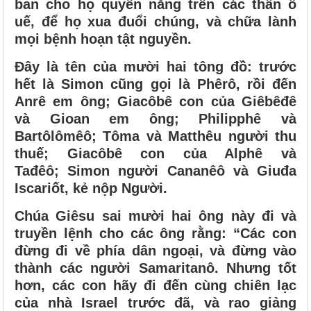
ban cho họ quyền năng trên các thần ô
uế, để họ xua đuổi chúng, và chữa lành
mọi bệnh hoạn tật nguyền.
Ðây là tên của mười hai tông đồ:
trước
hết là Simon cũng gọi là Phêrô, rồi đến
Anrê em ông;
Giacôbê con của Giêbêđê
và Gioan em ông;
Philipphê và
Bartôlômêô;
Tôma và Matthêu người thu
thuế;
Giacôbê con của Alphê và
Tađêô;
Simon người Cananêô và Giuđa
Iscariốt, kẻ nộp Người.
Chúa Giêsu sai mười hai ông này đi và
truyền lệnh cho các ông rằng: “Các con
đừng đi về phía dân ngoại, và đừng vào
thành các người Samaritanô.
Nhưng tốt
hơn, các con hãy đi đến cùng chiên lạc
của nhà Israel trước đã, và rao giảng