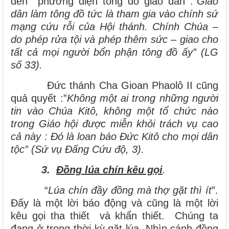
đến phương diện tông đồ giáo dân :”
Giáo
dân làm tông đồ tức là tham gia vào chính sứ
mạng cứu rỗi của Hội thánh. Chính Chúa –
do phép rửa tội và phép thêm sức – giao cho
tất cả mọi người bổn phận tông đồ ấy” (LG
số 33).
Đức thánh Cha Gioan Phaolô II cũng
quả quyết :”
Không một ai trong những người
tin vào Chúa Kitô, không một tổ chức nào
trong Giáo hội được miễn khỏi trách vụ cao
cả này : Đó là loan báo Đức Kitô cho mọi dân
tộc” (Sứ vụ Đấng Cứu độ, 3).
3.
Đồng lúa chín kêu gọi
.
“
Lúa chín đầy đồng mà thợ gặt thì ít
”.
Đấy là một lời báo động và cũng là một lời
kêu gọi tha thiết và khẩn thiết. Chúng ta
đang ở trong thời kỳ gặt lúa. Nhìn cánh đồng