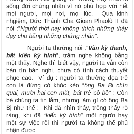
sống đời chứng nhân vì nó phù hợp với hết
mọi người, mọi nơi, mọi lúc. Qua kinh
nhgiệm, Đức Thánh Cha Gioan Phaolô II đã
nói :”
Người thời nay không thích những thầy
dạy cho bằng những chứng nhân”.
Người ta thường nói :”
Văn kỳ thanh,
bất kiến kỳ hình
”, trăm nghe không bằng
một thấy. Nghe thì biết vậy, người ta vẫn còn
bán tín bán nghi. chưa có tính cách thuyết
phục cao. Ví dụ : người ta thường dọa trẻ
con là đừng có khóc kẻo “
ông Ba Bị chín
quai, mười hai con mắt, bắt trẻ
bỏ
bồ”
! Còn
bé chúng ta tin lắm, nhưng làm gì có ông Ba
Bị như thế ! Khi đã nhìn thấy, trông thấy rõ
ràng, khi đã “
kiến kỳ hình
” một người hay
một sự việc rồi thì người ta không thể phủ
nhận được