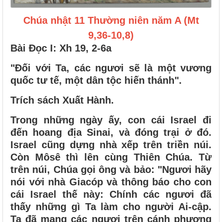
Chúa nhật 11 Thường niên năm A (Mt
9,36-10,8)
Bài Ðọc I: Xh 19, 2-6a
"Ðối với Ta, các ngươi sẽ là một vương
quốc tư tế, một dân tộc hiến thánh".
Trích sách Xuất Hành.
Trong những ngày ấy, con cái Israel đi
đến hoang địa Sinai, và đóng trại ở đó.
Israel cũng dựng nhà xếp trên triền núi.
Còn Môsê thì lên cùng Thiên Chúa. Từ
trên núi, Chúa gọi ông và bảo: "Ngươi hãy
nói với nhà Giacóp và thông báo cho con
cái Israel thế này: Chính các ngươi đã
thấy những gì Ta làm cho người Ai-cập.
Ta đã mang các ngươi trên cánh phượng