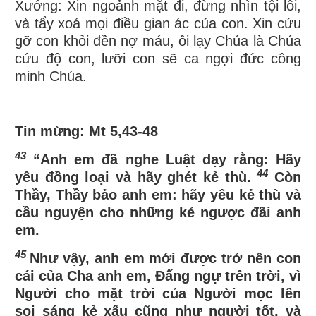
Xướng: Xin ngoảnh mặt đi, đừng nhìn tội lỗi,
và tẩy xoá mọi điều gian ác của con. Xin cứu
gỡ con khỏi đền nợ máu, ôi lạy Chúa là Chúa
cứu độ con, lưỡi con sẽ ca ngợi đức công
minh Chúa.
Tin mừng: Mt 5,43-48
43
“Anh em đã nghe Luật dạy rằng: Hãy
44
yêu đồng loại và hãy ghét kẻ thù.
Còn
Thầy, Thầy bảo anh em: hãy yêu kẻ thù và
cầu nguyện cho những kẻ ngược đãi anh
em.
45
Như vậy, anh em mới được trở nên con
cái của Cha anh em, Đấng ngự trên trời, vì
Người cho mặt trời của Người mọc lên
soi sáng kẻ xấu cũng như người tốt, và