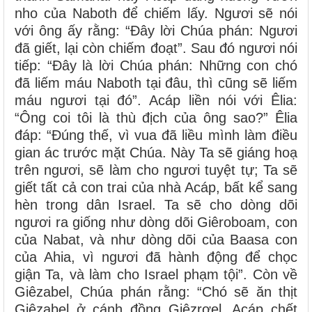
nho của Naboth để chiếm lấy. Ngươi sẽ nói
với ông ấy rằng: “Ðây lời Chúa phán: Ngươi
đã giết, lại còn chiếm đoạt”. Sau đó ngươi nói
tiếp: “Ðây là lời Chúa phán: Những con chó
đã liếm máu Naboth tại đâu, thì cũng sẽ liếm
máu ngươi tại đó”. Acáp liền nói với Êlia:
“Ông coi tôi là thù địch của ông sao?” Êlia
đáp: “Ðúng thế, vì vua đã liều mình làm điều
gian ác trước mặt Chúa. Này Ta sẽ giáng hoạ
trên ngươi, sẽ làm cho ngươi tuyệt tự; Ta sẽ
giết tất cả con trai của nhà Acáp, bất kể sang
hèn trong dân Israel. Ta sẽ cho dòng dõi
ngươi ra giống như dòng dõi Giêroboam, con
của Nabat, và như dòng dõi của Baasa con
của Ahia, vì ngươi đã hành động để chọc
giận Ta, và làm cho Israel phạm tội”. Còn về
Giêzabel, Chúa phán rằng: “Chó sẽ ăn thịt
Giêzabel ở cánh đồng Giêzrơel. Acáp chết