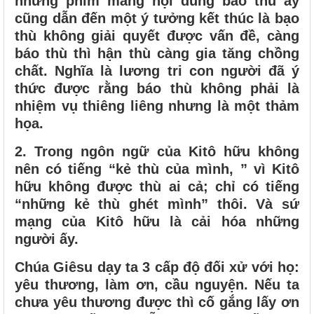
những phim mang nội dung báo thù ấy
cũng dẫn đến một ý tưởng kết thúc là bạo
thù không giải quyết được vấn đề, càng
báo thù thì hận thù càng gia tăng chồng
chất. Nghĩa là lương tri con người đã ý
thức được rằng báo thù không phải là
nhiệm vụ thiêng liêng nhưng là một thảm
họa.
2. Trong ngôn ngữ của Kitô hữu không
nên có tiếng “kẻ thù của mình, ” vì Kitô
hữu không được thù ai cả; chỉ có tiếng
“những kẻ thù ghét mình” thôi. Và sứ
mạng của Kitô hữu là cải hóa những
người ấy.
Chúa Giêsu dạy ta 3 cấp độ đối xử với họ:
yêu thương, làm ơn, cầu nguyện. Nếu ta
chưa yêu thương được thì cố gắng lấy ơn