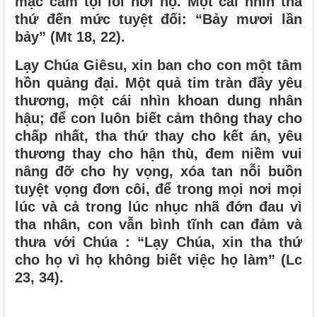
mặc cảm tội lỗi nơi họ. Một cái nhìn tha
thứ đến mức tuyệt đối: “Bảy mươi lần
bảy” (Mt 18, 22).
Lạy Chúa Giêsu, xin ban cho con một tâm
hồn quảng đại. Một quả tim tràn đầy yêu
thương, một cái nhìn khoan dung nhân
hậu; để con luôn biết cảm thông thay cho
chấp nhất, tha thứ thay cho kết án, yêu
thương thay cho hận thù, đem niềm vui
nâng đỡ cho hy vọng, xóa tan nỗi buồn
tuyệt vọng đơn côi, để trong mọi nơi mọi
lúc và cả trong lúc nhục nhã đớn đau vì
tha nhân, con vẫn bình tĩnh can đảm và
thưa với Chúa : “Lạy Chúa, xin tha thứ
cho họ vì họ không biết việc họ làm” (Lc
23, 34).