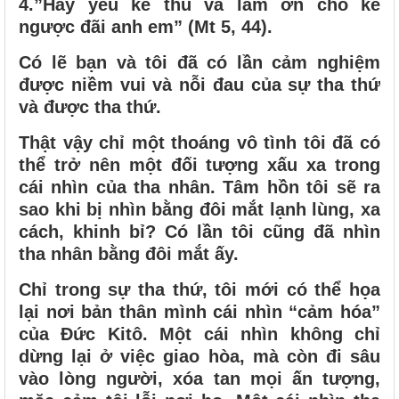
4.”Hãy yêu kẻ thù và làm ơn cho kẻ
ngược đãi anh em” (Mt 5, 44).
Có lẽ bạn và tôi đã có lần cảm nghiệm
được niềm vui và nỗi đau của sự tha thứ
và được tha thứ.
Thật vậy chỉ một thoáng vô tình tôi đã có
thể trở nên một đối tượng xấu xa trong
cái nhìn của tha nhân. Tâm hồn tôi sẽ ra
sao khi bị nhìn bằng đôi mắt lạnh lùng, xa
cách, khinh bỉ? Có lần tôi cũng đã nhìn
tha nhân bằng đôi mắt ấy.
Chỉ trong sự tha thứ, tôi mới có thể họa
lại nơi bản thân mình cái nhìn “cảm hóa”
của Đức Kitô. Một cái nhìn không chỉ
dừng lại ở việc giao hòa, mà còn đi sâu
vào lòng người, xóa tan mọi ấn tượng,