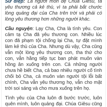
Sứ điệp
:
Là người môn đệ Chúa Giêsu, ta
yêu thương cả kẻ thù, vì ta phải bắt chước
lòng quảng đại của Cha trên trời và phải có
lòng yêu thương hơn những người khác.
Cầu nguyện
: Lạy Cha, Cha là tình yêu. Con
cảm tạ Cha đã yêu thương con. Nhiều lúc
con đã phạm tội chống lại Cha, tự đặt mình
làm kẻ thù của Cha. Nhưng dù vậy, Cha cũng
vẫn một lòng yêu thương con, tha thứ cho
con, vẫn hằng tiếp tục ban phát muôn vàn
hồng ân xuống trên con. Cả những người
chưa hề biết Cha, cả bao nhiêu người cố tình
chối bỏ Cha, cả muôn vàn người tội lỗi bất
chính, Cha vẫn yêu thương họ, vẫn cho mặt
trời soi sáng và cho mưa xuống trên họ.
Tình yêu của Cha luôn đi bước trước, luôn
quên mình, luôn quảng đại. Chúa Giêsu cũng