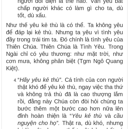
người đối diện là thế nào. Vẫn yêu bất
chấp người khác có làm gì cho ta, dù
tốt, dù xấu.
Như thế yêu kẻ thù là có thể. Ta không yêu
để đáp lại kẻ thù. Nhưng ta yêu vì tình yêu
đầy trong trái tim ta. Đó chính là tình yêu của
Thiên Chúa. Thiên Chúa là Tình Yêu. Trong
Ngài chỉ có yêu thương: như mặt trời, như
cơn mưa, không phân biệt (Tgm Ngô Quang
Kiệt).
“
Hãy yêu kẻ thù”
. Cá tính của con người
thật khó để yêu kẻ thù, ngay việc tha thứ
và không trả thù đã là cao thượng lắm
rồi, đằng này Chúa còn đòi hỏi chúng ta
bước thêm một bước cao hơn nữa lên
đỉnh hoàn thiện là “
Yêu kẻ thù
và
cầu
nguyện cho họ”.
Thật ra, dù khó, nhưng