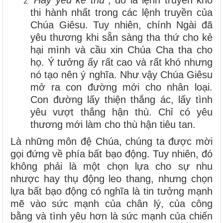
“Hãy yêu kẻ thù
”, đó là lệnh truyền khó
thi hành nhất trong các lệnh truyền của
Chúa Giêsu. Tuy nhiên, chính Ngài đã
yêu thương khi sẵn sàng tha thứ cho kẻ
hại mình và cầu xin Chúa Cha tha cho
họ. Ý tưởng ấy rất cao và rất khó nhưng
nó tạo nên ý nghĩa. Như vậy Chúa Giêsu
mở ra con đường mới cho nhân loại.
Con đường lấy thiện thắng ác, lấy tình
yêu vượt thắng hận thù. Chỉ có yêu
thương mới làm cho thù hận tiêu tan.
Là những môn đệ Chúa, chúng ta được mời
gọi đứng về phía bất bạo động. Tuy nhiên, đó
không phải là một chọn lựa cho sự nhu
nhược hay thụ động leo thang, nhưng chọn
lựa bất bạo động có nghĩa là tin tưởng mạnh
mẽ vào sức mạnh của chân lý, của công
bằng và tình yêu hơn là sức mạnh của chiến