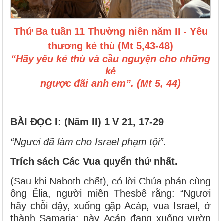
Thứ Ba tuần 11 Thường niên năm II - Yêu
thương kẻ thù (Mt 5,43-48)
“Hãy yêu kẻ thù và cầu nguyện cho những
kẻ
ngược đãi anh em”. (Mt 5, 44)
BÀI ĐỌC I
:
(Năm II)
1 V 21, 17-29
“Ngươi đã làm cho Israel phạm tội”.
Trích sách Các Vua quyển thứ nhất.
(Sau khi Naboth chết), có lời Chúa phán cùng
ông Êlia, người miền Thesbê rằng: “Ngươi
hãy chỗi dậy, xuống gặp Acáp, vua Israel, ở
thành Samaria: này Acáp đang xuống vườn