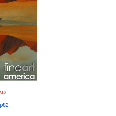
ẠO
np82