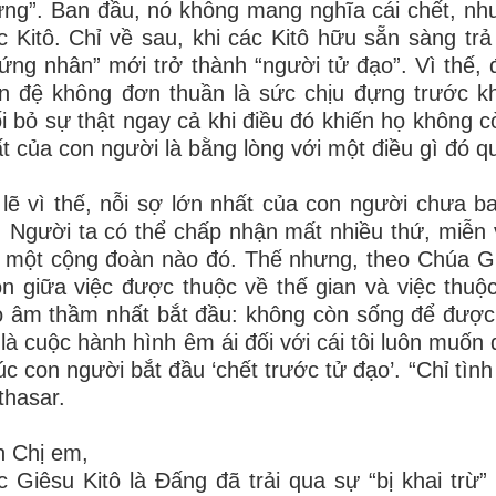
ng”. Ban đầu, nó không mang nghĩa cái chết, nh
 Kitô. Chỉ về sau, khi các Kitô hữu sẵn sàng tr
ứng nhân” mới trở thành “người tử đạo”. Vì thế,
n đệ không đơn thuần là sức chịu đựng trước k
i bỏ sự thật ngay cả khi điều đó khiến họ không 
t của con người là bằng lòng với một điều gì đó 
lẽ vì thế, nỗi sợ lớn nhất của con người chưa ba
. Người ta có thể chấp nhận mất nhiều thứ, miễn 
 một cộng đoàn nào đó. Thế nhưng, theo Chúa Gi
n giữa việc được thuộc về thế gian và việc thuộc
 âm thầm nhất bắt đầu: không còn sống để được
là cuộc hành hình êm ái đối với cái tôi luôn muố
lúc con người bắt đầu ‘chết trước tử đạo’. “Chỉ tìn
thasar.
 Chị em,
 Giêsu Kitô là Đấng đã trải qua sự “bị khai trừ”