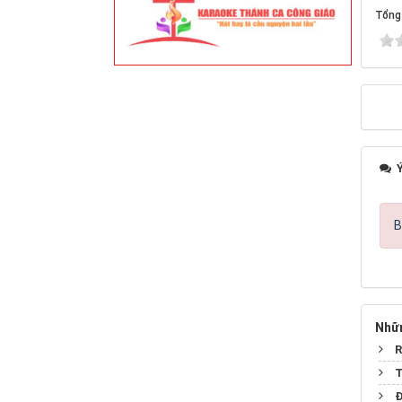
Tổng 
Ý
B
Nhữn
R
T
Đ