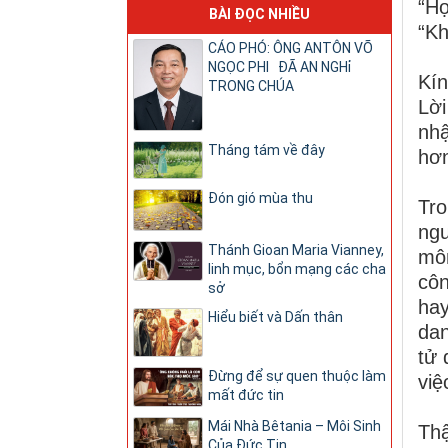
“Họ
BÀI ĐỌC NHIỀU
“Kh
CÁO PHÓ: ÔNG ANTÔN VÕ
NGỌC PHI ĐÃ AN NGHỉ
Kín
TRONG CHÚA
Lời
nhậ
Tháng tám về đây
hơn
Đón gió mùa thu
Tro
ngu
Thánh Gioan Maria Vianney,
môn
linh mục, bổn mạng các cha
cô
sở
hay
Hiểu biết và Dấn thân
dan
tử 
Đừng để sự quen thuộc làm
việ
mất đức tin
Mái Nhà Bêtania – Môi Sinh
Thậ
Của Đức Tin