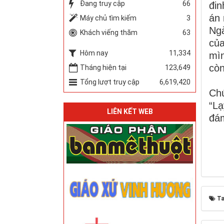
Đang truy cập
66
đin
án 
Máy chủ tìm kiếm
3
Ngà
Khách viếng thăm
63
của
Hôm nay
11,334
mìn
còn
Tháng hiện tại
123,649
Tổng lượt truy cập
6,619,420
Chú
“Lạ
LIÊN KẾT WEB
đám
Ta