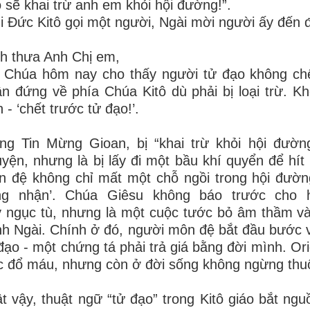
 sẽ khai trừ anh em khỏi hội đường!”.
i Đức Kitô gọi một người, Ngài mời người ấy đến để
h thưa Anh Chị em,
 Chúa hôm nay cho thấy người tử đạo không chế
n đứng về phía Chúa Kitô dù phải bị loại trừ. K
 - ‘chết trước tử đạo!’.
ng Tin Mừng Gioan, bị “khai trừ khỏi hội đườn
yện, nhưng là bị lấy đi một bầu khí quyển để hít
 đệ không chỉ mất một chỗ ngồi trong hội đườn
ng nhận’. Chúa Giêsu không báo trước cho
 ngục tù, nhưng là một cuộc tước bỏ âm thầm và 
h Ngài. Chính ở đó, người môn đệ bắt đầu bước và
đạo - một chứng tá phải trả giá bằng đời mình. Ori
c đổ máu, nhưng còn ở đời sống không ngừng thuộ
t vậy, thuật ngữ “tử đạo” trong Kitô giáo bắt ng