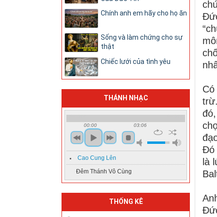
chứ
Chính anh em hãy cho họ ăn
Đức
“ch
Sống và làm chứng cho sự
mô
thật
chố
Chiếc lưới của tình yêu
nhấ
Có 
THÁNH NHẠC
trừ
đó,
chọ
00:00
03:06
đạo
Đó 
Cao Cung Lên
là 
Đêm Thánh Vô Cùng
Bal
Anh
THỐNG KÊ
Đức