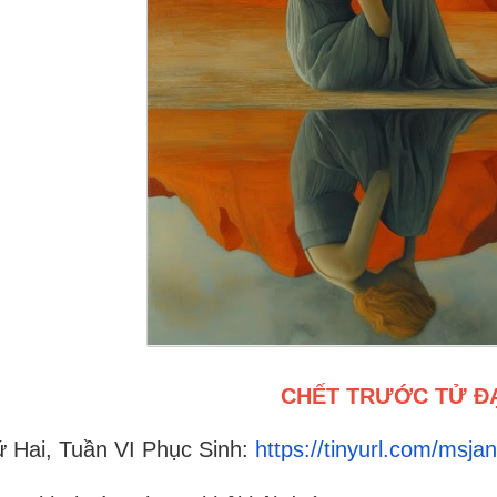
CHẾT TRƯỚC TỬ Đ
 Hai, Tuần VI Phục Sinh:
https://tinyurl.com/msja