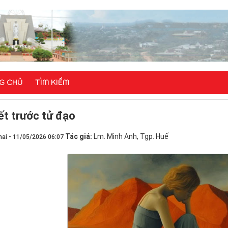
G CHỦ
TÌM KIẾM
ết trước tử đạo
Tác giả:
Lm. Minh Anh, Tgp. Huế
ai - 11/05/2026 06:07