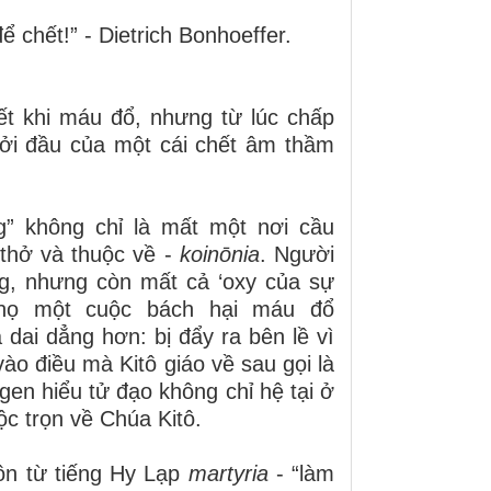
 chết!” - Dietrich Bonhoeffer.
t khi máu đổ, nhưng từ lúc chấp
hởi đầu của một cái chết âm thầm
g” không chỉ là mất một nơi cầu
 thở và thuộc về -
koinōnia
. Người
g, nhưng còn mất cả ‘oxy của sự
 họ một cuộc bách hại máu đổ
dai dẳng hơn: bị đẩy ra bên lề vì
o điều mà Kitô giáo về sau gọi là
gen hiểu tử đạo không chỉ hệ tại ở
c trọn về Chúa Kitô.
uồn từ tiếng Hy Lạp
martyria
- “làm