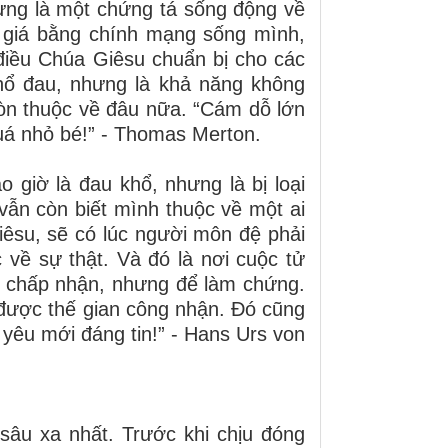
ưng là một chứng tá sống động về
ả giá bằng chính mạng sống mình,
 điều Chúa Giêsu chuẩn bị cho các
hổ đau, nhưng là khả năng không
còn thuộc về đâu nữa. “Cám dỗ lớn
quá nhỏ bé!” - Thomas Merton.
o giờ là đau khổ, nhưng là bị loại
vẫn còn biết mình thuộc về một ai
êsu, sẽ có lúc người môn đệ phải
 về sự thật. Và đó là nơi cuộc tử
 chấp nhận, nhưng để làm chứng.
n được thế gian công nhận. Đó cũng
h yêu mới đáng tin!” - Hans Urs von
 sâu xa nhất. Trước khi chịu đóng