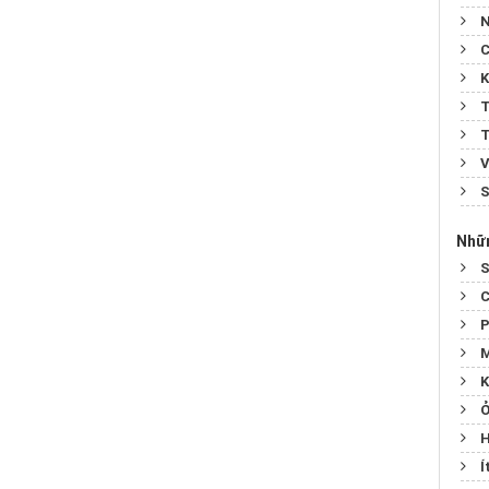
N
C
K
T
T
V
S
Nhữn
S
C
P
M
K
Ở
H
Í