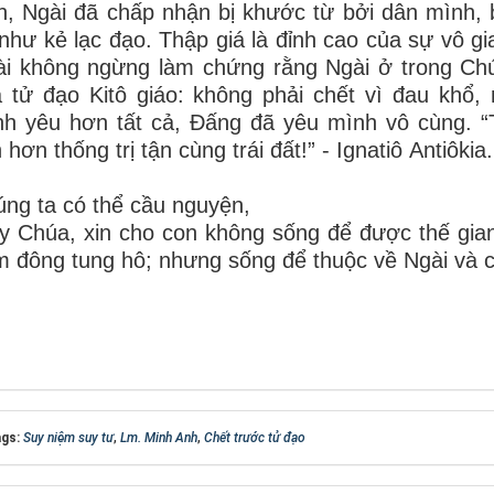
h, Ngài đã chấp nhận bị khước từ bởi dân mình, b
như kẻ lạc đạo. Thập giá là đỉnh cao của sự vô gia
i không ngừng làm chứng rằng Ngài ở trong Chú
 tử đạo Kitô giáo: không phải chết vì đau khổ
h yêu hơn tất cả, Đấng đã yêu mình vô cùng. “T
 hơn thống trị tận cùng trái đất!” - Ignatiô Antiôkia.
ng ta có thể cầu nguyện,
y Chúa, xin cho con không sống để được thế gi
 đông tung hô; nhưng sống để thuộc về Ngài và c
gs:
Suy niệm suy tư
,
Lm. Minh Anh
,
Chết trước tử đạo