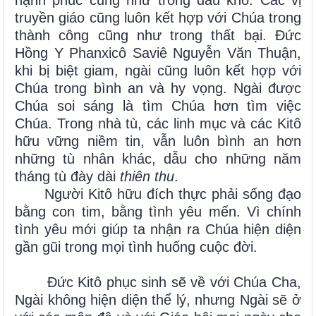
hạnh phúc cũng như trong đau khổ. Các vị
truyền giáo cũng luôn kết hợp với Chúa trong
thành công cũng như trong thất bại. Đức
Hồng Y Phanxicô Saviê Nguyễn Văn Thuận,
khi bị biệt giam, ngài cũng luôn kết hợp với
Chúa trong bình an và hy vọng. Ngài được
Chúa soi sáng là tìm Chúa hơn tìm việc
Chúa. Trong nhà tù, các linh mục và các Kitô
hữu vững niềm tin, vẫn luôn bình an hơn
những tù nhân khác, dẫu cho những năm
tháng tù đày dài
thiên thu
.
Người Kitô hữu đích thực phải sống đạo
bằng con tim, bằng tình yêu mến. Vì chính
tình yêu mới giúp ta nhận ra Chúa hiện diện
gần gũi trong mọi tình huống cuộc đời.
Đức Kitô phục sinh sẽ về với Chúa Cha,
Ngài không hiện diện thể lý, nhưng Ngài sẽ ở