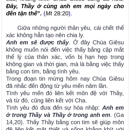
Đây, Thầy ở cùng anh em mọi ngày cho
đến tận thế
”.
(
Mt
28:20
).
Giữa những người thân yêu, cái chết thể
xác không hẳn tạo nên chia ly.
Anh em sẽ được thấy
. Ở đây Chúa Giêsu
không muốn nói đến việc thấy bằng cặp mắt
thể lý của thân xác, vốn bị hạn hẹp trong
không gian và thời gian, mà là bằng việc thấy
bằng con tim, bằng tình yêu.
Trong đoạn tin mừng hôm nay Chúa Giêsu
đã nhắc đến động từ yêu mến năm lần.
Tình yêu mến đó liên kết môn đệ với Thầy,
và từ đó, cũng liên kết với Cha.
Tình yêu đó đưa đến sự hòa nhập:
Anh em
ở trong Thầy và Thầy ở trong anh em
. (Ga
14,20). Thấy Thầy bằng con tim sẽ giúp môn
đệ liên kết mật thiết và sống khắng khít với