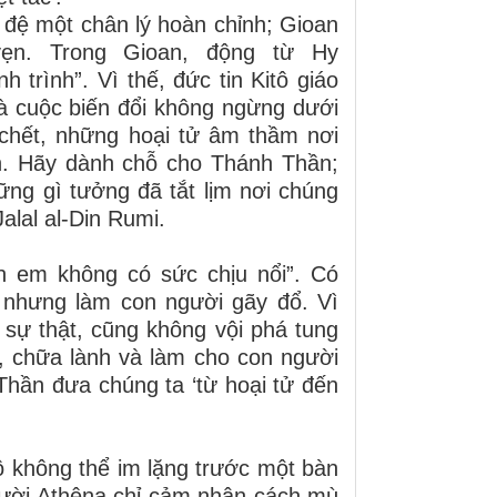
đệ một chân lý hoàn chỉnh; Gioan
vẹn. Trong Gioan, động từ Hy
trình”. Vì thế, đức tin Kitô giáo
là cuộc biến đổi không ngừng dưới
chết, những hoại tử âm thầm nơi
nh. Hãy dành chỗ cho Thánh Thần;
ững gì tưởng đã tắt lịm nơi chúng
alal al-Din Rumi.
nh em không có sức chịu nổi”. Có
 nhưng làm con người gãy đổ. Vì
sự thật, cũng không vội phá tung
, chữa lành và làm cho con người
hần đưa chúng ta ‘từ hoại tử đến
 không thể im lặng trước một bàn
người Athêna chỉ cảm nhận cách mù