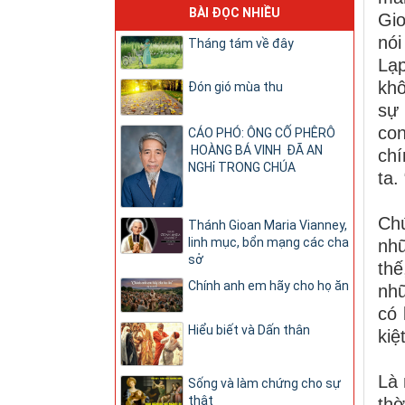
BÀI ĐỌC NHIỀU
Gio
nó
Tháng tám về đây
Lạ
khô
Đón gió mùa thu
sự
con
CÁO PHÓ: ÔNG CỐ PHÊRÔ
HOÀNG BÁ VINH ĐÃ AN
chí
NGHỉ TRONG CHÚA
ta.
Chú
Thánh Gioan Maria Vianney,
linh mục, bổn mạng các cha
nh
sở
thế
Chính anh em hãy cho họ ăn
nhữ
có 
Hiểu biết và Dấn thân
kiệt
Là 
Sống và làm chứng cho sự
thật
thờ