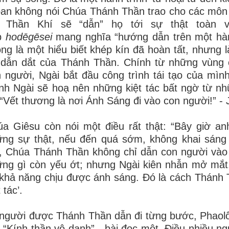
an không nói Chúa Thánh Thần trao cho các môn 
i Thần Khí sẽ “dẫn” họ tới sự thật toàn 
p
hodēgēsei
mang nghĩa “hướng dẫn trên một hành 
ng là một hiểu biết khép kín đã hoàn tất, nhưng 
 dẫn dắt của Thánh Thần. Chính từ những vùng 
 người, Ngài bắt đầu công trình tái tạo của mì
nh Ngài sẽ hoạ nên những kiệt tác bất ngờ từ nh
 “Vết thương là nơi Ánh Sáng đi vào con người!” - J
a Giêsu còn nói một điều rất thật: “Bây giờ a
ững sự thật, nếu đến quá sớm, không khai sáng
, Chúa Thánh Thần không chỉ dẫn con người vào 
ng gì còn yếu ớt; nhưng Ngài kiên nhẫn mở mắt
khả năng chịu được ánh sáng. Đó là cách Thánh T
 tác’.
người được Thánh Thần dẫn đi từng bước, Phaolô
 “Kính thần vô danh” - bài đọc một. Điều nhiều 