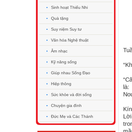
Sinh hoạt Thiếu Nhi
Quà tặng
Suy niệm Suy tư
Văn hóa Nghệ thuật
Tuầ
Âm nhạc
Kỹ năng sống
“Kh
Giúp nhau Sống Đạo
“Câ
Hiệp thông
là:
No
Sức khỏe và đời sống
Chuyện gia đình
Kín
Lờ
Đức Mẹ và Các Thánh
tro
mầm