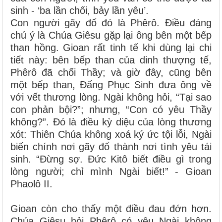
sinh - ‘ba lần chối, bảy lần yêu’.
Con người gãy đổ đó là Phêrô. Điều đáng
chú ý là Chúa Giêsu gặp lại ông bên một bếp
than hồng. Gioan rất tinh tế khi dùng lại chi
tiết này: bên bếp than của dinh thượng tế,
Phêrô đã chối Thầy; và giờ đây, cũng bên
một bếp than, Đấng Phục Sinh đưa ông về
với vết thương lòng. Ngài không hỏi, “Tại sao
con phản bội?”; nhưng, “Con có yêu Thầy
không?”. Đó là điều kỳ diệu của lòng thương
xót: Thiên Chúa không xoá ký ức tội lỗi, Ngài
biến chính nơi gãy đổ thành nơi tình yêu tái
sinh. “Đừng sợ. Đức Kitô biết điều gì trong
lòng người; chỉ mình Ngài biết!” - Gioan
Phaolô II.
Gioan còn cho thấy một điều đau đớn hơn.
Chúa Giêsu hỏi Phêrô có yêu Ngài không