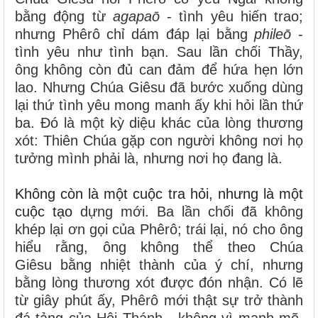
bằng động từ
agapaō
- tình yêu hiến trao;
nhưng Phêrô chỉ dám đáp lại bằng
phileō
-
tình yêu như tình bạn. Sau lần chối Thầy,
ông không còn đủ can đảm để hứa hẹn lớn
lao. Nhưng Chúa Giêsu đã bước xuống dùng
lại thứ tình yêu mong manh ấy khi hỏi lần thứ
ba. Đó là một kỳ diệu khác của lòng thương
xót: Thiên Chúa gặp con người không nơi họ
tưởng mình phải là, nhưng nơi họ đang là.
Không còn là một cuộc tra hỏi, nhưng là một
cuộc tạo
dựng mới. Ba lần chối đã không
khép lại ơn gọi của Phêrô; trái lại, nó cho ông
hiểu rằng, ông không thể theo Chúa
Giêsu bằng nhiệt thành của ý chí, nhưng
bằng lòng thương xót được đón nhận. Có lẽ
từ giây phút ấy, Phêrô mới thật sự trở thành
đá tảng của Hội Thánh - không vì mạnh mẽ,