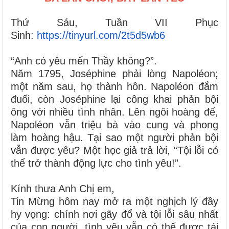
Thứ Sáu, Tuần VII Phục
Sinh:
https://tinyurl.com/2t5d5wb6
“Anh có yêu mến Thầy không?”.
Năm 1795, Joséphine phải lòng Napoléon;
một năm sau, họ thành hôn. Napoléon đắm
đuối, còn Joséphine lại công khai phản bội
ông với nhiều tình nhân. Lên ngôi hoàng đế,
Napoléon vẫn triệu bà vào cung và phong
làm hoàng hậu. Tại sao một người phản bội
vẫn được yêu? Một học giả trả lời, “Tội lỗi có
thể trở thành động lực cho tình yêu!”.
Kính thưa Anh Chị em,
Tin Mừng hôm nay mở ra một nghịch lý đầy
hy vọng: chính nơi gãy đổ và tội lỗi sâu nhất
của con người, tình yêu vẫn có thể được tái