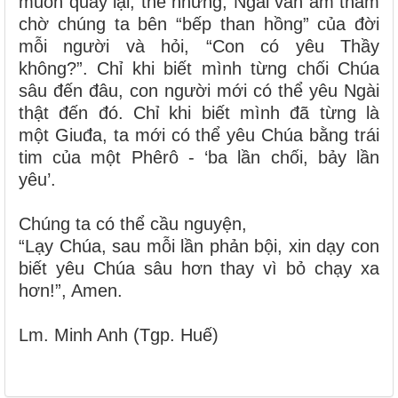
muốn quay lại; thế nhưng, Ngài vẫn âm thầm
chờ chúng ta bên “bếp than hồng” của đời
mỗi người và hỏi, “Con có yêu Thầy
không?”. Chỉ khi biết mình từng chối Chúa
sâu đến đâu, con người mới có thể yêu Ngài
thật đến đó. Chỉ khi biết mình đã từng là
một Giuđa, ta mới có thể yêu Chúa bằng trái
tim của một Phêrô - ‘ba lần chối, bảy lần
yêu’.
Chúng ta có thể cầu nguyện,
“Lạy Chúa, sau mỗi lần phản bội, xin dạy con
biết yêu Chúa sâu hơn thay vì bỏ chạy xa
hơn!”, Amen.
Lm. Minh Anh (Tgp. Huế)