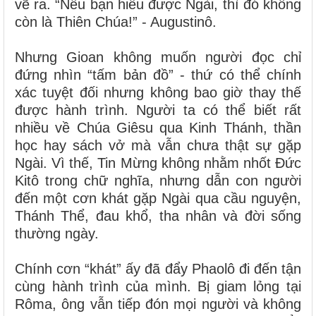
vẽ ra. “Nếu bạn hiểu được Ngài, thì đó không
còn là Thiên Chúa!” - Augustinô.
Nhưng Gioan không muốn người đọc chỉ
đứng nhìn “tấm bản đồ” - thứ có thể chính
xác tuyệt đối nhưng không bao giờ thay thế
được hành trình. Người ta có thể biết rất
nhiều về Chúa Giêsu qua Kinh Thánh, thần
học hay sách vở mà vẫn chưa thật sự gặp
Ngài. Vì thế, Tin Mừng không nhằm nhốt Đức
Kitô trong chữ nghĩa, nhưng dẫn con người
đến một cơn khát gặp Ngài qua cầu nguyện,
Thánh Thể, đau khổ, tha nhân và đời sống
thường ngày.
Chính cơn “khát” ấy đã đẩy Phaolô đi đến tận
cùng hành trình của mình. Bị giam lỏng tại
Rôma, ông vẫn tiếp đón mọi người và không