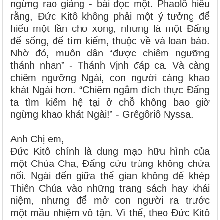
ngừng rao giảng - bài đọc một. Phaolô hiểu
rằng, Đức Kitô không phải một ý tưởng để
hiểu một lần cho xong, nhưng là một Đấng
để sống, để tìm kiếm, thuộc về và loan báo.
Nhờ đó, muôn dân “được chiêm ngưỡng
thánh nhan” - Thánh Vịnh đáp ca. Và càng
chiêm ngưỡng Ngài, con người càng khao
khát Ngài hơn. “Chiêm ngắm đích thực Đấng
ta tìm kiếm hệ tại ở chỗ không bao giờ
ngừng khao khát Ngài!” - Grêgôriô Nyssa.
Anh Chị em,
Đức Kitô chính là dung mạo hữu hình của
một Chúa Cha, Đấng cửu trùng không chứa
nổi. Ngài đến giữa thế gian không để khép
Thiên Chúa vào những trang sách hay khái
niệm, nhưng để mở con người ra trước
một mầu nhiệm vô tận. Vì thế, theo Đức Kitô