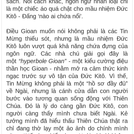
sách. Nói cách khác, ngôn ngữ nhân loại chỉ
là một chiếc áo quá chật cho mầu nhiệm Đức
Kitô - Đấng ‘nào ai chứa nổi’.
Điều Gioan muốn nói không phải là các Tin
Mừng thiếu sót, nhưng là mầu nhiệm Đức
Kitô luôn vượt quá khả năng chứa đựng của
ngôn ngữ. Các nhà chú giải gọi đây là
một
“hyperbole Gioan”
- một kiểu cường điệu
thần học Gioan - nhằm mở ra cảm thức kinh
ngạc trước sự vô tận của Đức Kitô. Vì thế,
Tin Mừng không phải là một “hồ sơ đầy đủ”
về Ngài, nhưng là cánh cửa dẫn con người
bước vào tương quan sống động với Thiên
Chúa. Đó là lý do càng gần Đức Kitô, con
người càng thấy mình chưa biết Ngài. Kẻ
tưởng mình đã hiểu thấu Thiên Chúa thật ra
chỉ đang thờ lạy một ảo ảnh do chính mình