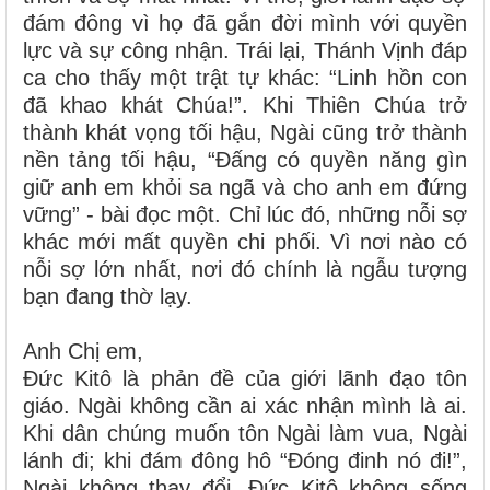
đám đông vì họ đã gắn đời mình với quyền
lực và sự công nhận. Trái lại, Thánh Vịnh đáp
ca cho thấy một trật tự khác: “Linh hồn con
đã khao khát Chúa!”. Khi Thiên Chúa trở
thành khát vọng tối hậu, Ngài cũng trở thành
nền tảng tối hậu, “Đấng có quyền năng gìn
giữ anh em khỏi sa ngã và cho anh em đứng
vững” - bài đọc một. Chỉ lúc đó, những nỗi sợ
khác mới mất quyền chi phối. Vì nơi nào có
nỗi sợ lớn nhất, nơi đó chính là ngẫu tượng
bạn đang thờ lạy.
Anh Chị em,
Đức Kitô là phản đề của giới lãnh đạo tôn
giáo. Ngài không cần ai xác nhận mình là ai.
Khi dân chúng muốn tôn Ngài làm vua, Ngài
lánh đi; khi đám đông hô “Đóng đinh nó đi!”,
Ngài không thay đổi. Đức Kitô không sống