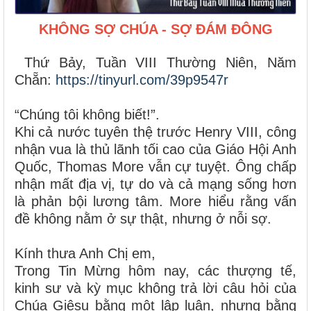
KHÔNG SỢ CHÚA - SỢ ĐÁM ĐÔNG
Thứ Bảy, Tuần VIII Thường Niên, Năm
Chẵn:
https://tinyurl.com/39p9547r
“Chúng tôi không biết!”.
Khi cả nước tuyên thệ trước Henry VIII, công
nhận vua là thủ lãnh tối cao của Giáo Hội Anh
Quốc, Thomas More vẫn cự tuyệt. Ông chấp
nhận mất địa vị, tự do và cả mạng sống hơn
là phản bội lương tâm. More hiểu rằng vấn
đề không nằm ở sự thật, nhưng ở nỗi sợ.
Kính thưa Anh Chị em,
Trong Tin Mừng hôm nay, các thượng tế,
kinh sư và kỳ mục không trả lời câu hỏi của
Chúa Giêsu bằng một lập luận, nhưng bằng