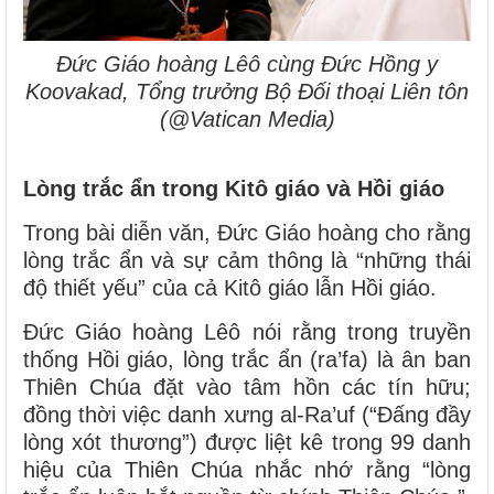
Đức Giáo hoàng Lêô cùng Đức Hồng y
Koovakad, Tổng trưởng Bộ Đối thoại Liên tôn
(@Vatican Media)
Lòng trắc ẩn trong Kitô giáo và Hồi giáo
Trong bài diễn văn, Đức Giáo hoàng cho rằng
lòng trắc ẩn và sự cảm thông là “những thái
độ thiết yếu” của cả Kitô giáo lẫn Hồi giáo.
Đức Giáo hoàng Lêô nói rằng trong truyền
thống Hồi giáo, lòng trắc ẩn (ra’fa) là ân ban
Thiên Chúa đặt vào tâm hồn các tín hữu;
đồng thời việc danh xưng al-Ra’uf (“Đấng đầy
lòng xót thương”) được liệt kê trong 99 danh
hiệu của Thiên Chúa nhắc nhớ rằng “lòng