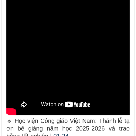
🔹 Học viện Công giáo Việt Nam: Thánh lễ tạ
ơn bế giảng năm học 2025-2026 và trao
bằng tốt nghiệp |
01:24