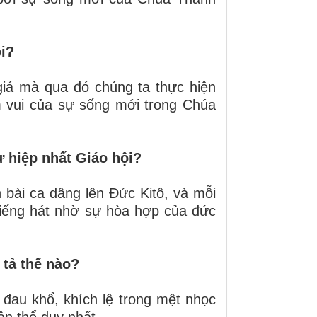
ội?
iá mà qua đó chúng ta thực hiện
m vui của sự sống mới trong Chúa
ự hiệp nhất Giáo hội?
 bài ca dâng lên Đức Kitô, và mỗi
tiếng hát nhờ sự hòa hợp của đức
 tả thế nào?
 đau khổ, khích lệ trong mệt nhọc
ân thể duy nhất.