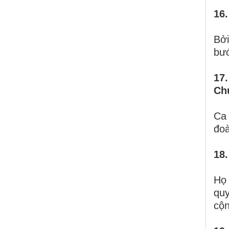
16.
Bởi
bướ
17
Ch
Ca 
đoà
18
Họ
quy
cộn