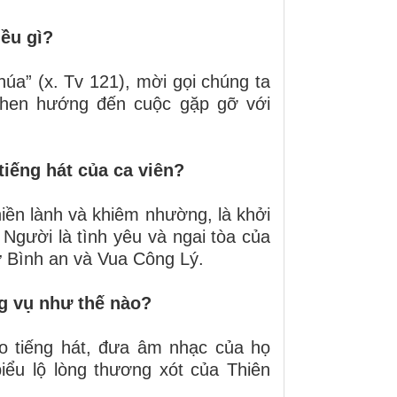
iều gì?
úa” (x. Tv 121), mời gọi chúng ta
khen hướng đến cuộc gặp gỡ với
iếng hát của ca viên?
iền lành và khiêm nhường, là khởi
Người là tình yêu và ngai tòa của
ử Bình an và Vua Công Lý.
ng vụ như thế nào?
ao tiếng hát, đưa âm nhạc của họ
biểu lộ lòng thương xót của Thiên