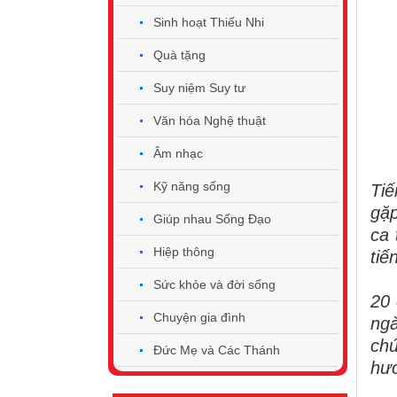
Sinh hoạt Thiếu Nhi
Quà tặng
Suy niệm Suy tư
Văn hóa Nghệ thuật
Âm nhạc
Kỹ năng sống
Tiế
gặp
Giúp nhau Sống Đạo
ca 
Hiệp thông
tiế
Sức khỏe và đời sống
20 
Chuyện gia đình
ng
chú
Đức Mẹ và Các Thánh
hướ