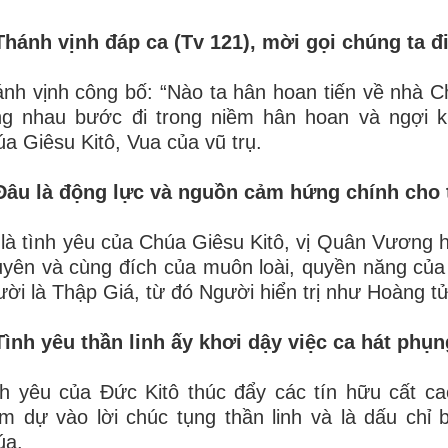
Thánh vịnh đáp ca (Tv 121), mời gọi chúng ta đ
nh vịnh công bố: “Nào ta hân hoan tiến về nhà Ch
ng nhau bước đi trong niềm hân hoan và ngợi 
a Giêsu Kitô, Vua của vũ trụ.
Đâu là động lực và nguồn cảm hứng chính cho t
là tình yêu của Chúa Giêsu Kitô, vị Quân Vương h
yên và cùng đích của muôn loài, quyền năng của 
ời là Thập Giá, từ đó Người hiển trị như Hoàng t
Tình yêu thần linh ấy khơi dậy việc ca hát phụ
h yêu của Đức Kitô thúc đẩy các tín hữu cất c
m dự vào lời chúc tụng thần linh và là dấu chỉ 
úa.