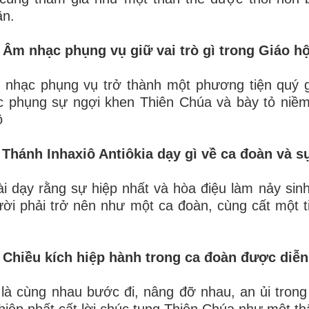
ần.
 Âm nhạc phụng vụ giữ vai trò gì trong Giáo h
nhạc phụng vụ trở thành một phương tiện quý g
c phụng sự ngợi khen Thiên Chúa và bày tỏ niề
ô
 Thánh Inhaxiô Antiôkia dạy gì về ca đoàn và s
i dạy rằng sự hiệp nhất và hòa điệu làm nảy sinh
ời phải trở nên như một ca đoàn, cùng cất một 
 Chiều kích hiệp hành trong ca đoàn được diễn
là cùng nhau bước đi, nâng đỡ nhau, an ủi trong
hiệp nhất cất lời chúc tụng Thiên Chúa như một th