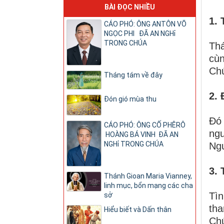
BÀI ĐỌC NHIỀU
1. 
CÁO PHÓ: ÔNG ANTÔN VÕ
NGỌC PHI ĐÃ AN NGHỉ
TRONG CHÚA
Thá
cù
Chú
Tháng tám về đây
2. 
Đón gió mùa thu
Đó 
CÁO PHÓ: ÔNG CỐ PHÊRÔ
ngu
HOÀNG BÁ VINH ĐÃ AN
NGHỉ TRONG CHÚA
Ngư
3. 
Thánh Gioan Maria Vianney,
linh mục, bổn mạng các cha
Tìn
sở
tha
Hiểu biết và Dấn thân
Ch