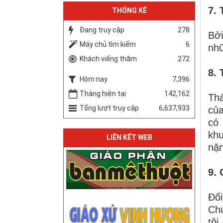
7. 
THỐNG KÊ
Đang truy cập
278
Bởi
Máy chủ tìm kiếm
6
nhữ
Khách viếng thăm
272
8. 
Hôm nay
7,396
Tháng hiện tại
142,162
Thá
Tổng lượt truy cập
6,637,933
của
có
khu
LIÊN KẾT WEB
nặn
9. 
Đối
Chú
tội