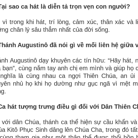
Tại sao ca hát là diễn tả trọn vẹn con người?
 vì trong khi hát, trí lòng, cảm xúc, thân xác và 
ng chân lý sâu thẳm nhất của đời sống.
Thánh Augustinô đã nói gì về mối liên hệ giữa v
nh Augustinô dạy khuyên các tín hữu: “Hãy hát, n
 bạn”, cùng nắm tay anh chị em mình và giúp họ c
 nghĩa là cùng nhau ca ngợi Thiên Chúa, an ủi
yên nhủ họ khi họ dường như gục ngã vì mệt mỏ
g.
Ca hát tượng trưng điều gì đối với Dân Thiên 
 với dân Chúa, thánh ca thể hiện sự cầu khẩn và
a Kitô Phục Sinh dâng lên Chúa Cha, trong đó tấ
 cùng tham gia như một thân thể được thổi hồn