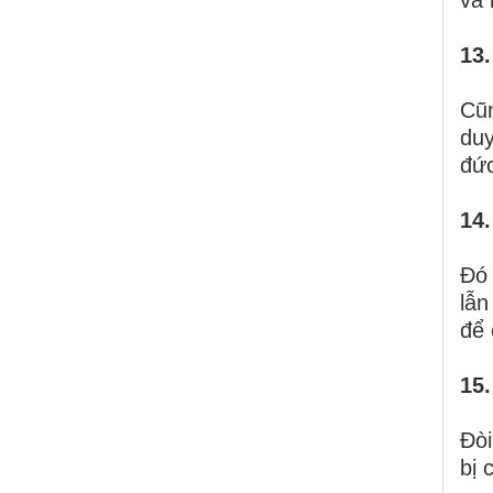
13.
Cũn
duy
đức
14.
Đó 
lẫn
để 
15
Đòi
bị 