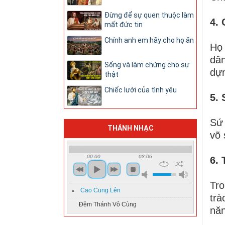
Đừng để sự quen thuộc làm
4.
mất đức tin
Chính anh em hãy cho họ ăn
Họ 
dân
Sống và làm chứng cho sự
dựn
thật
Chiếc lưới của tình yêu
5. 
Sứ 
THÁNH NHẠC
võ 
00:00
03:06
6. 
Tro
Cao Cung Lên
trà
Đêm Thánh Vô Cùng
năn