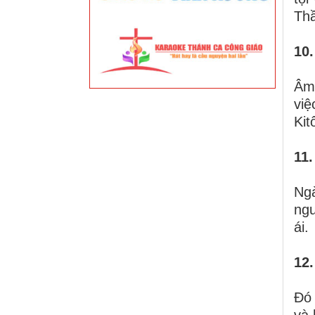
Th
10.
Âm 
việ
Kit
11.
Ngà
ngư
ái.
12.
Đó 
và 