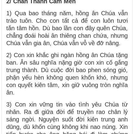
2/ Chân Thành Cảm Mến
1) Qua bao tháng năm, hồng ân Chúa vẫn
trào tuôn. Cho con tất cả để con luôn tươi
tắn tâm hồn. Dù bao lần con đây quên Chúa,
chẳng đoái hoài ân thiêng chan chứa, nhưng
Chúa vẫn gia ân, Chúa vẫn vỗ về đỡ nâng.
2) Con xin khắc ghi ngàn hồng ân Chúa tặng
ban. Ân sâu nghĩa nặng giờ con xin cố gắng
trung thành. Dù cuộc đời bao phen sóng gió,
phận yếu hèn không quen khốn khó, nhưng
con quyết kiên tâm, xin giữ vuông tròn nghĩa
ân.
3) Con xin vững tin vào tình yêu Chúa từ
nhân. Ra đi giữa đời để truyền rao chân lý
sáng ngời. Nguyện suốt đời kiên trung anh
dũng, dù khốn cùng không khi nao núng. Xin