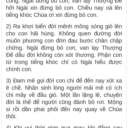
cóng. Ngài đừng bỏ con, van lạy Thượng Đế
hỡi Ngài xin đừng bỏ con. Chiều nay oà lên
tiếng khóc Chúa ơi xin đừng bỏ con.
2) Ra khơi biển đời mênh mông sóng gió lên
cho con hãi hùng. Không quen đường đời
muôn phương con đớn đau bước chân chập
chững. Ngài đừng bỏ con, van lạy Thượng
Đế dẫu đời không còn xót thương. Phận con
từ trong tiếng khóc chỉ có Ngài hiểu được
chính con.
3) Đam mê gọi đời con chi để đến nay xót xa
ê chề. Nhân sinh lòng người mải mê có ích
chi mây về đầu gió. Một lần lặng lẽ, chuyện
đời là thế để người cũng đành bỏ rơi. Mộng
si rồi dần phai phôi đến nay quay về Chúa
thôi.
4) Khi vui thời gian qua mau khi đắng cay