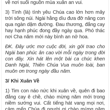
về nơi suối nguồn mùa xuân an vui.
3) Tình (là) tình yêu Chúa cao lớn hơn mây
trời sông núi. Ngài hằng dìu đưa đỡ nâng con
qua ngàn dặm đường. Đau thương, đắng cay
hay hạnh phúc đong đầy ngày qua. Phó thác
nơi Cha năm mới này bình an nở hoa.
ĐK. Đây ước mơ cuộc đời, xin gởi trao cho
Ngài ban phúc ân cao vời mỗi ngày trong đời
con đây. Xin hát lên một bài ca chúc khen
Danh Ngài, Thiên Chúa Vua muôn loài, ban
muôn ơn trong ngày đầu năm.
3/ Khi Xuân Về
1) Tim con náo nức khi xuân về, quên đi bao
đắng cay ê chề, chào mừng năm mới trong
niềm sướng vui. Cất tiếng hát vang mọi nơi,
cảm mến Chúa đi người ơi chào mừng năm