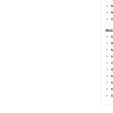
N
N
5
Nhữn
5
R
M
H
C
Đ
M
5
5
5