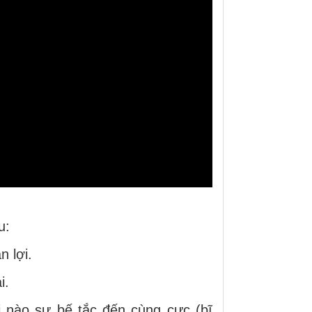
u:
n lợi.
i.
hi nào sự bế tắc đến cùng cực (bĩ