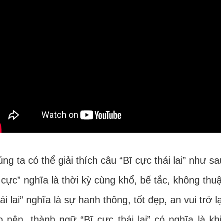
ng ta có thể giải thích câu “Bĩ cực thái lai” như sa
 cực” nghĩa là thời kỳ cùng khổ, bế tắc, không thuậ
ái lai” nghĩa là sự hanh thông, tốt đẹp, an vui trở lạ
 nên, thành ngữ “Bĩ cực thái lai” có nghĩa là k