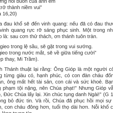
ng nỗi buồn của anh em
trở thành niềm vui”
 16,20)
 đau khổ sẽ đến vinh quang: nếu đã có đau thươn
vinh quang rực rỡ sáng phục sinh. Một trong nhữ
o là: sau cơn thử thách, ơn thánh tuôn tràn.
 gieo trong lệ sầu, sẽ gặt trong vui sướng.
gieo trong nước mắt, sẽ về giữa tiếng cười”
p thay, Mi Trầm).
h Thánh thuật lại rằng: Ông Gióp là một người c
 từng giàu có, hạnh phúc, có con đàn cháu đốn
n, ông mất hết tài sản, con cái và sức khoẻ. Bạ
g phạm tội nặng, nên Chúa phạt!” Nhưng Gióp v
, Đức Chúa lấy lại. Xin chúc tụng danh Ngài!” (G 
ng bỏ đức tin. Và rồi, Chúa đã phục hồi mọi sự
, con cháu đông hơn, tuổi thọ dài hơn. Nỗi khổ c