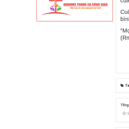
của
Cuộ
bìn
“Mọ
(Rm
Ta
Tổng 