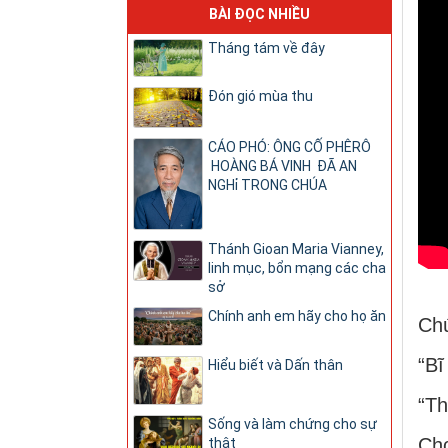
BÀI ĐỌC NHIỀU
Tháng tám về đây
Đón gió mùa thu
CÁO PHÓ: ÔNG CỐ PHÊRÔ
HOÀNG BÁ VINH ĐÃ AN
NGHỉ TRONG CHÚA
Thánh Gioan Maria Vianney,
linh mục, bổn mạng các cha
sở
Chính anh em hãy cho họ ăn
Chú
“Bĩ
Hiểu biết và Dấn thân
“Th
Sống và làm chứng cho sự
Cho
thật