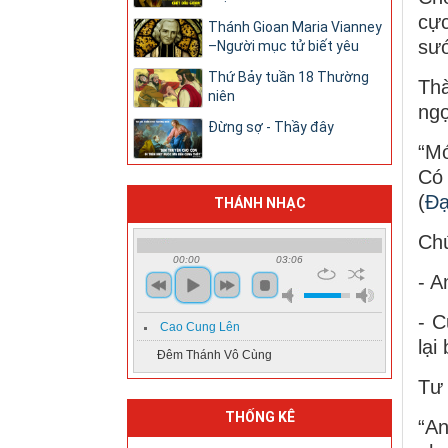
cực
Thánh Gioan Maria Vianney
sư
–Người mục tử biết yêu
Thứ Bảy tuần 18 Thường
Thà
niên
ngọ
Đừng sợ - Thầy đây
“Mớ
Có 
(
Đạ
THÁNH NHẠC
Chú
00:00
03:06
- A
- C
Cao Cung Lên
lại
Đêm Thánh Vô Cùng
Tư 
THỐNG KÊ
“An