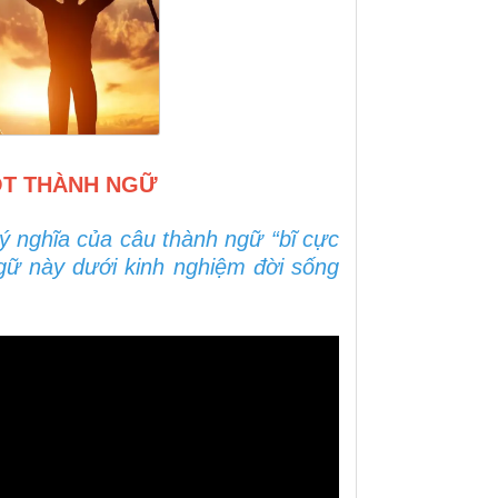
MỘT THÀNH NGỮ
 ý nghĩa của câu thành ngữ “bĩ cực
ngữ này dưới kinh nghiệm đời sống