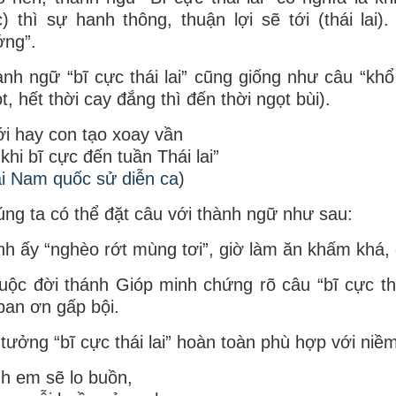
) thì sự hanh thông, thuận lợi sẽ tới (thái lai
ớng”.
nh ngữ “bĩ cực thái lai” cũng giống như câu “khổ
t, hết thời cay đắng thì đến thời ngọt bùi).
i hay con tạo xoay vần
khi bĩ cực đến tuần Thái lai”
i Nam quốc sử diễn ca
)
ng ta có thể đặt câu với thành ngữ như sau:
nh ấy “nghèo rớt mùng tơi”, giờ làm ăn khấm khá, đú
uộc đời thánh Gióp minh chứng rõ câu “bĩ cực th
 ban ơn gấp bội.
tưởng “bĩ cực thái lai” hoàn toàn phù hợp với niềm 
h em sẽ lo buồn,