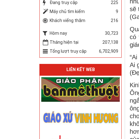
như
Đang truy cập
225
sẽ 
Máy chủ tìm kiếm
9
(Ga
Khách viếng thăm
216
Qua
Hôm nay
30,723
có 
Tháng hiện tại
207,138
giá
Tổng lượt truy cập
6,702,909
“Ai
Ai 
LIÊN KẾT WEB
(Đẹ
Kin
Ông
ngắ
ôn
cho
khô
hơn