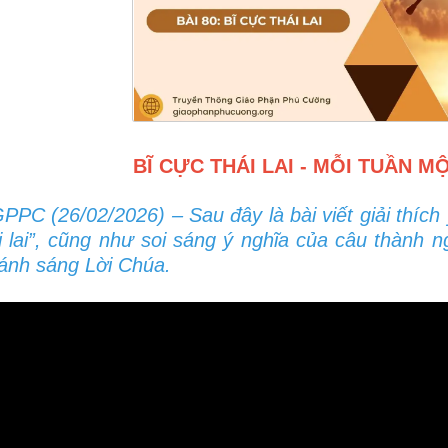
BĨ CỰC THÁI LAI - MỖI TUẦN 
PC (26/02/2026) – Sau đây là bài viết giải thích
i lai”, cũng như soi sáng ý nghĩa của câu thành 
ánh sáng Lời Chúa.