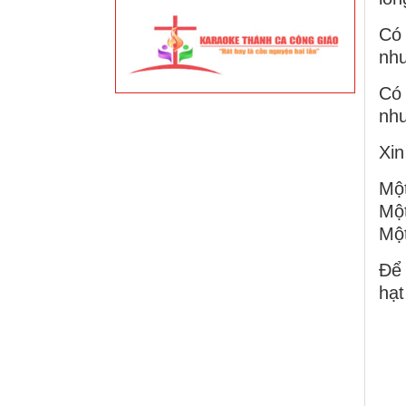
Có 
như
Có 
như
Xin
Một
Một
Một
Để 
hạt