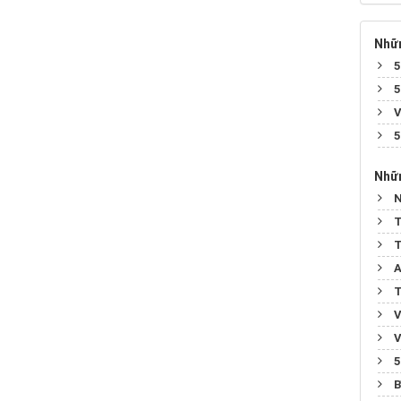
Nhữn
5
5
V
5
Nhữn
N
T
T
A
T
V
V
5
B