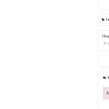
Ta
Tổng 
Ý
B