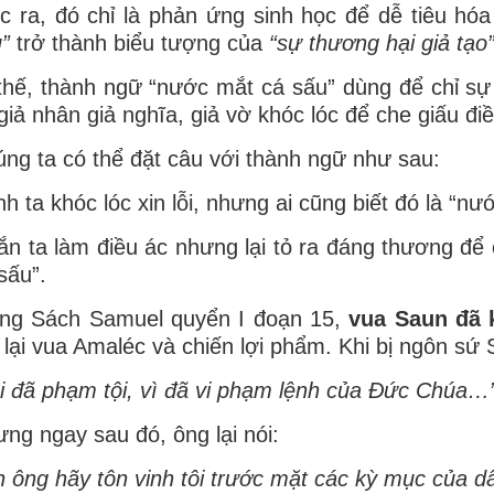
c ra, đó chỉ là phản ứng sinh học để dễ tiêu hó
”
trở thành biểu tượng của
“sự thương hại giả tạo”
thế, thành ngữ “nước mắt cá sấu” dùng để chỉ sự g
giả nhân giả nghĩa, giả vờ khóc lóc để che giấu đ
ng ta có thể đặt câu với thành ngữ như sau:
nh ta khóc lóc xin lỗi, nhưng ai cũng biết đó là “n
ắn ta làm điều ác nhưng lại tỏ ra đáng thương để c
sấu”.
ong Sách Samuel quyển I đoạn 15,
vua Saun đã 
 lại vua Amaléc và chiến lợi phẩm. Khi bị ngôn sứ 
i đã phạm tội,
vì đã vi phạm lệnh của Đức Chúa…
ng ngay sau đó, ông lại nói:
n ông hãy tôn vinh tôi
trước mặt các kỳ mục của dâ