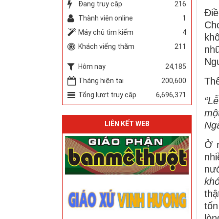
Đang truy cập
216
Điề
Thành viên online
1
Cho
Máy chủ tìm kiếm
4
khô
Khách viếng thăm
211
nhữ
Ngư
Hôm nay
24,185
Thế
Tháng hiện tại
200,600
Tổng lượt truy cập
6,696,371
“Lễ
một
LIÊN KẾT WEB
Ngà
Ở n
nhi
nướ
khó
thậ
tốn
lòn