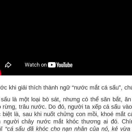
ớc khi giải thích thành ngữ “nước mắt cá sấu”, chú
sấu là một loại bò sát, nhưng có thể săn bắt, ăn 
 rừng, trâu nước. Do đó, người ta xếp cá sấu vào
 biệt là, sau khi nuốt chửng con mồi, khoé mắt 
n người chảy nước mắt khóc thương ai đó. Chí
hĩ
“cá sấu đã khóc cho nạn nhân của nó, kẻ vừa 