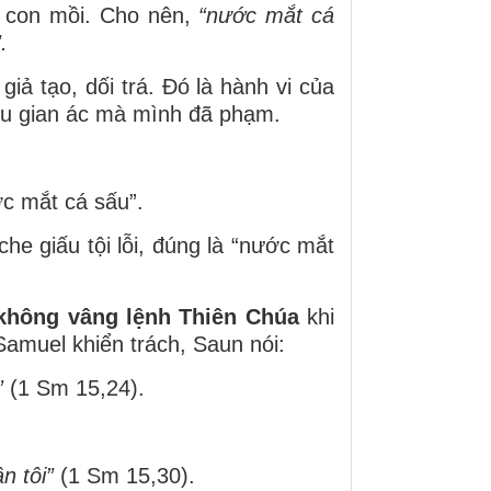
a con mồi. Cho nên,
“nước mắt cá
.
iả tạo, dối trá. Đó là hành vi của
iều gian ác mà mình đã phạm.
ước mắt cá sấu”.
he giấu tội lỗi, đúng là “nước mắt
không vâng lệnh Thiên Chúa
khi
Samuel khiển trách, Saun nói:
”
(1 Sm 15,24).
n tôi”
(1 Sm 15,30).