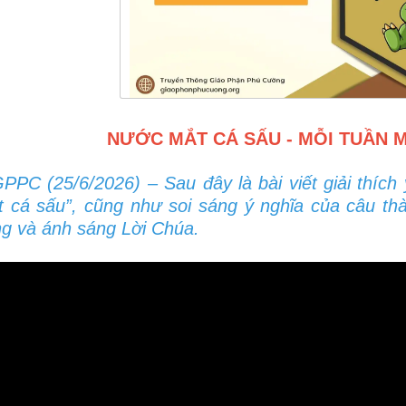
NƯỚC MẮT CÁ SẤU - MỖI TUẦN 
PC (25/6/2026) – Sau đây là bài viết giải thích
 cá sấu”, cũng như soi sáng ý nghĩa của câu th
g và ánh sáng Lời Chúa.