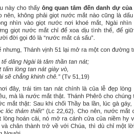
u này cho thấy
ông quan tâm đến danh dự
của
 nên, không phải giọt nước mắt nào cũng là dấu 
ng nhìn vào giọt nước nơi khoé mắt, Ngài nhìn
ng giọt nước mắt chỉ để xoa dịu tình thế, để giữ
ời đời gọi đó là “nước mắt cá sấu”.
 nhưng, Thánh vịnh 51 lại mở ra một con đường t
 tế dâng Ngài là tâm thần tan nát;
 tấm lòng tan nát giày vò,
i sẽ chẳng khinh chê.”
(Tv 51,19)
ơi đây, trái tim tan nát chính là của lễ đẹp lò
ều, mà là nước mắt thật. Thánh Phêrô cho chúng 
c mắt thật: Sau khi chối Thầy ba lần, lúc gà gáy, 
c lóc thảm thiết”
(Lc 22,62). Cho nên, nước mắt 
t lòng hoán cải, nó mở ra cánh cửa của niềm hy v
 và chân thành trở về với Chúa, thì dù chỉ một l
g Người.