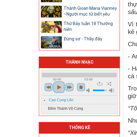
thự
Thánh Gioan Maria Vianney
sấu
–Người mục tử biết yêu
Vì 
Thứ Bảy tuần 18 Thường
niên
kẻ 
Đừng sợ - Thầy đây
Chú
- A
THÁNH NHẠC
- H
cá 
00:00
03:06
Tr
giữ
Cao Cung Lên
“Tô
Đêm Thánh Vô Cùng
Như
THỐNG KÊ
“Xi