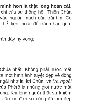
 mình
hơn là
thật lòng
hoán cải
.
chỉ của sự thống hối. Thiên Chúa
 vào nguồn mạch của trái tim. Có
 thể diện, hoặc để tránh hậu quả.
ràn đầy hy vọng:
ng Chúa nhất. Không phải nước mắt
ta một hình ảnh tuyệt đẹp về dòng
ngài nhớ lại lời Chúa, và
“ra ngoài
của Phêrô là những giọt nước mắt
ọng. Khi lòng người thật sự khiêm
ời cầu xin đơn sơ cũng đủ làm đẹp