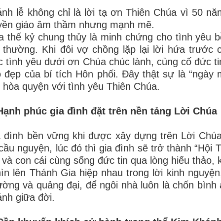
nh lễ không chỉ là lời tạ ơn Thiên Chúa vì 50 n
uyền giáo âm thầm nhưng mạnh mẽ.
 thế kỷ chung thủy là minh chứng cho tình yêu bề
 thường. Khi đôi vợ chồng lặp lại lời hứa trước 
 tình yêu dưới ơn Chúa chúc lành, củng cố đức ti
 đẹp của bí tích Hôn phối. Đây thật sự là “ngày
i hòa quyện với tình yêu Thiên Chúa.
Hạnh phúc gia đình đặt trên nền tảng Lời Chúa
 đình bền vững khi được xây dựng trên Lời Chúa:
cầu nguyện, lúc đó thì gia đình sẽ trở thành “Hội T
và con cái cùng sống đức tin qua lòng hiếu thảo, 
n lên Thánh Gia hiệp nhau trong lời kinh nguyện
ờng và quảng đại, để ngôi nhà luôn là chốn bình 
nh giữa đời.