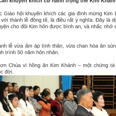
 Cần khuyến khích cử hành trọng thể Kim Khán
c Giáo hội khuyến khích các gia đình mừng Kim K
 với thánh lễ đồng tế, là điều rất ý nghĩa. Đây là d
yện cho đôi Kim hôn được bình an, và nhắc nhở cá
.
nh lễ vừa ấm áp tình thân, vừa chan hòa ân sủ
h trình 50 năm hôn nhân.
 ơn Chúa vì hồng ân Kim Khánh – một chứng tá 
c đời.