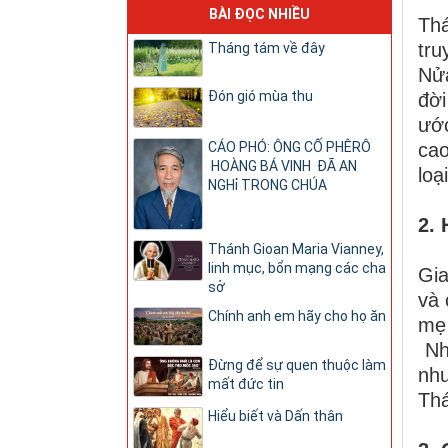
BÀI ĐỌC NHIỀU
Thá
tr
Tháng tám về đây
Nửa
Đón gió mùa thu
đời
ước
cao
CÁO PHÓ: ÔNG CỐ PHÊRÔ
HOÀNG BÁ VINH ĐÃ AN
loạ
NGHỉ TRONG CHÚA
2. 
Thánh Gioan Maria Vianney,
linh mục, bổn mạng các cha
Gia
sở
và 
Chính anh em hãy cho họ ăn
mẹ 
Nhì
Đừng để sự quen thuộc làm
như
mất đức tin
Thá
Hiểu biết và Dấn thân