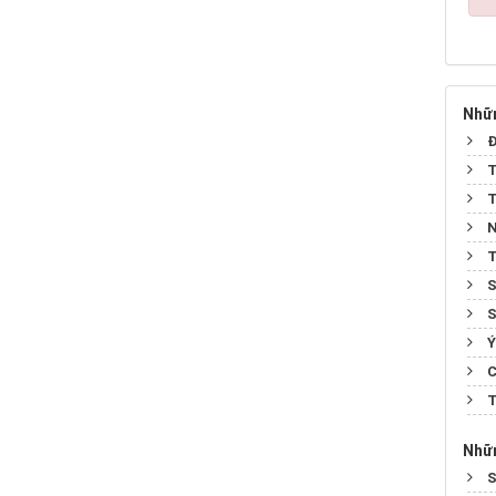
Nhữn
Đ
T
T
N
T
S
S
Ý
C
T
Nhữn
S