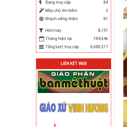
Đang truy cập
84
Máy chủ tìm kiếm
3
Khách viếng thăm
81
Hôm nay
8,131
Tháng hiện tại
184,546
Tổng lượt truy cập
6,680,317
LIÊN KẾT WEB