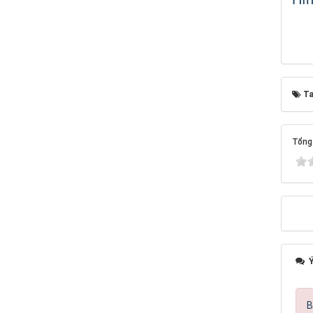
Ta
Tổng 
Ý
B