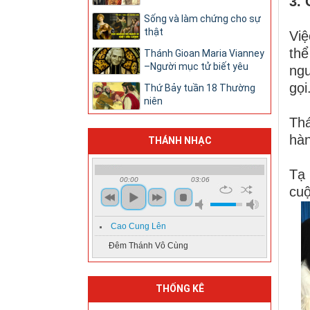
3.
Sống và làm chứng cho sự
thật
Việ
thể
Thánh Gioan Maria Vianney
–Người mục tử biết yêu
ngu
gọi
Thứ Bảy tuần 18 Thường
niên
Thá
hàn
THÁNH NHẠC
Tạ
00:00
03:06
cuộ
Cao Cung Lên
Đêm Thánh Vô Cùng
THỐNG KÊ