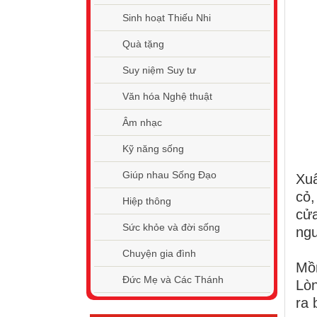
Sinh hoạt Thiếu Nhi
Quà tặng
Suy niệm Suy tư
Văn hóa Nghệ thuật
Âm nhạc
Kỹ năng sống
Giúp nhau Sống Đạo
Xu
cỏ,
Hiệp thông
cử
Sức khỏe và đời sống
ngư
Chuyện gia đình
Mồ
Đức Mẹ và Các Thánh
Lòn
ra 