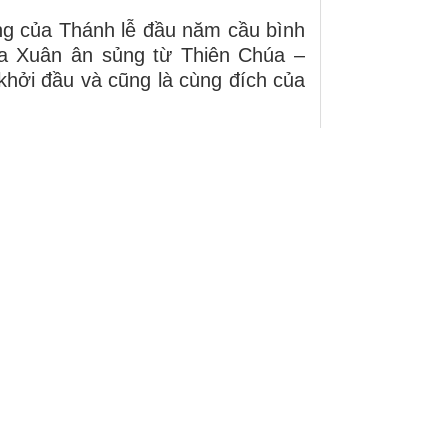
êng của Thánh lễ đầu năm cầu bình
a Xuân ân sủng từ Thiên Chúa –
khởi đầu và cũng là cùng đích của
ình đơn sơ:
n Chúa chúc lành, che chở và gìn
, thái bình.
rọng từng phút giây hiện tại, sống
ng quan phòng của Chúa trong năm