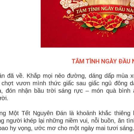
TÂM TÌNH NGÀY ĐẦU
ân đã về. Khắp mọi nẻo đường, dáng dấp mùa xu
 chợt vươn mình thức giấc sau giấc ngủ đông d
a, đón nhận bầu trời sáng rực – món quà bình 
ời.
ng Một Tết Nguyên Đán là khoảnh khắc thiêng l
g người khép lại những niềm vui, nỗi buồn, ân t
bao hy vọng, ước mơ cho một ngày mai tươi sáng