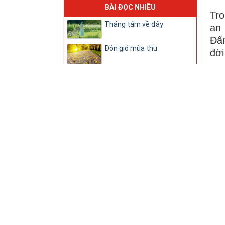
BÀI ĐỌC NHIỀU
Tro
Tháng tám về đây
an
Đấn
Đón gió mùa thu
đời
CÁO PHÓ: ÔNG CỐ PHÊRÔ
Giữ
HOÀNG BÁ VINH ĐÃ AN
NGHỉ TRONG CHÚA
1. 
Thánh Gioan Maria Vianney,
Con
linh mục, bổn mạng các cha
giữ
sở
Xin
Chính anh em hãy cho họ ăn
hiệ
mới
Hiểu biết và Dấn thân
2. 
Đừng để sự quen thuộc làm
mất đức tin