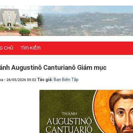
G CHỦ
TÌM KIẾM
ánh Augustinô Canturianô Giám mục
Tác giả:
Ban Biên Tập
ba - 26/05/2026 05:02