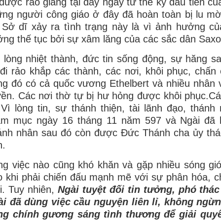
được rao giảng tại đây ngay từ thế kỷ đầu tiên c
ng người công giáo ở đây đã hoàn toàn bị lu mờ 
. Sở dĩ xảy ra tình trạng này là vì ảnh hưởng 
ng thế tục bởi sự xâm lăng của các sắc dân Saxo
 lòng nhiệt thành, đức tin sống động, sự hăng s
đi rảo khắp các thành, các nơi, khôi phục, chấn 
ng đó có cả quốc vương Ethelbert và nhiều nhân v
ền. Các nơi thờ tự bị hư hỏng được khôi phục.
.Vì lòng tin, sự thánh thiện, tài lãnh đạo, thá
ám mục ngày 16 tháng 11 năm 597 và Ngài đã 
ánh nhân sau đó còn được Đức Thánh cha ủy thá
h.
g việc nào cũng khó khăn và gặp nhiều sóng gió,
o khi phải chiến đấu mạnh mẽ với sự phân hóa, c
. Tuy nhiên,
Ngài tuyệt đối tin tưởng, phó thá
ài đã dùng việc cầu nguyện liên lỉ, không ngừ
ng chính gương sáng tình thương để giải quyế