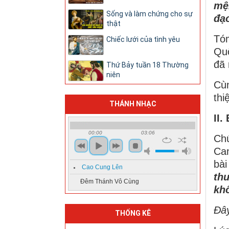
mệ
Sống và làm chứng cho sự
đạ
thật
Tóm
Chiếc lưới của tình yêu
Quố
đã 
Thứ Bảy tuần 18 Thường
niên
Cùn
thi
THÁNH NHẠC
II.
00:00
03:06
Ch
Can
bà
Cao Cung Lên
th
Đêm Thánh Vô Cùng
kh
Đây
THỐNG KÊ