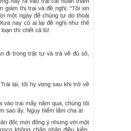
ờng hay ra vào trại cải huấn thăm
giám thị trại và đề nghị: “Tôi xin
rời một ngày để chúng tự do thoải
Xưa nay có ai lại đề nghị như thế
oạn thì chết cả lũ!
i trong trật tự và trả về đủ số,
 lại, tôi hy vọng sau khi trở về
ào trai mấy năm qua, chúng tôi
àm sao ấy. Nguy hiểm lắm cha à!
n đốc mới đồng ý nhưng với một
Bosco không chấp nhận điều kiện,