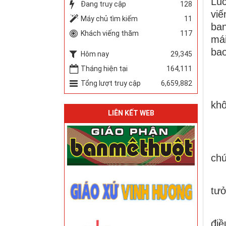
Lúc
Đang truy cập
128
viế
Máy chủ tìm kiếm
11
ban
Khách viếng thăm
117
mái
bao
Hôm nay
29,345
Tháng hiện tại
164,111
- 
Tổng lượt truy cập
6,659,882
- X
khô
LIÊN KẾT WEB
-T
- T
chú
- 
tưở
Ch
điề