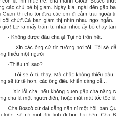
 còn là linh mục trẻ, cha thánh Gioan Boscô thư
ng các chú bé bị giam. Ngày kia, ngài đến gặp ban 
 Giám thị cho tôi đưa các em đi cắm trại ngoài t
 đôi chút”.Cả ban giám thị nhìn nhau ngơ ngẫn. 
 giờ! Lỡ ra mấy trăm tù nhân nhóc ấy bỏ chạy tán l
Không được đâu cha ạ! Tụi nó trốn hết.
in các ông cứ tin tưởng nơi tôi. Tôi sẽ dẫn đ
ng thiếu một người
hiếu thì sao?
ôi sẽ ở tù thay. Mà chắc không thiếu đâu. Trái
ng sẽ tử tế hơn, các ông điều khiển càng dễ...
Xin lỗi cha, nếu không quen gặp cha năng ra v
ng cha là một người điên, hoặc mát mát tốc tốc l
a Boscô cứ dai dẳng năn nỉ một hồi, ban Quả
u kiện: sẽ có một đội lính đi bọc hai bên. Cha 