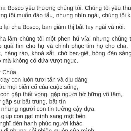
ha Bosco yêu thương chúng tôi. Chúng tôi yêu thư
ng tôi muốn đào tẩu, nhưng nhìn ngài, chúng tôi
 lại cha Bosco, ban giám thị bắt tay ngài và nói:
ha làm chúng tôi một phen hú vía! nhưng chúng 
o quả tim cho họ và chinh phục tim họ cho cha.
, hàng rào, khoá sắt, chó bec-giê, bóng đèn sán
 mà không có đứa vượt ngục.
y Chúa,
 dạy con luôn tươi tắn và dịu dàng
ớc mọi biến cố của cuộc sống,
 con gặp thất vọng, gặp người hờ hững vô tâm,
 gặp sự bất trung, bất tín
 những người con tin tưởng cậy dựa.
 giúp con gạt mình sang một bên
nghĩ đến hạnh phúc người khác,
u đi những nỗi phiền muộn của mình