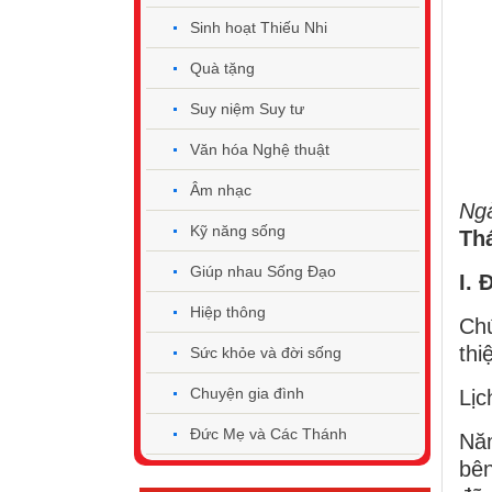
Sinh hoạt Thiếu Nhi
Quà tặng
Suy niệm Suy tư
Văn hóa Nghệ thuật
Âm nhạc
Ngà
Kỹ năng sống
Th
Giúp nhau Sống Đạo
I.
Hiệp thông
Chú
thi
Sức khỏe và đời sống
Chuyện gia đình
Lịc
Đức Mẹ và Các Thánh
Năm
bên