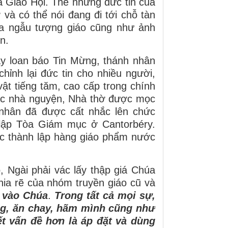
ủa Giáo Hội. Thế nhưng đức tin của
và có thể nói đang đi tới chỗ tàn
của ngẫu tượng giáo cũng như ảnh
n.
ay loan báo Tin Mừng, thánh nhân
chỉnh lại đức tin cho nhiều người,
ật tiếng tăm, cao cấp trong chính
Các nhà nguyện, Nhà thờ được mọc
nh nhân đã được cất nhắc lên chức
lập Tòa Giám mục ở Cantorbéry.
c thành lập hàng giáo phẩm nước
 Ngài phải vác lấy thập giá Chúa
hia rẽ của nhóm truyền giáo cũ và
c vào Chúa
.
Trong tất cả mọi sự,
ng, ăn chay, hãm mình cũng như
t vấn đề hơn là áp đặt và dùng