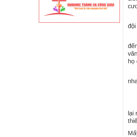
cươ
Rồ
đội
Cử
đến
văn
họ 
Tr
nha
- 
Bỗ
lại
thi
Mấy