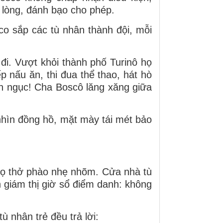
u lòng, đánh bạo cho phép.
sắp các tù nhân thành đội, mỗi
 Vượt khỏi thành phố Turinô họ
 nấu ăn, thi đua thể thao, hát hò
n ngục! Cha Boscô lăng xăng giữa
ìn đồng hồ, mặt mày tái mét bảo
 thở phào nhẹ nhõm. Cửa nhà tù
n giám thị giờ sổ điểm danh: không
ù nhân trẻ đều trả lời: