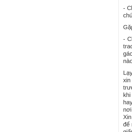
- C
chú
Gặp
- C
tra
gác
nào
Lạ
xin
trư
khi
hay
nơi
Xin
để 
giấ