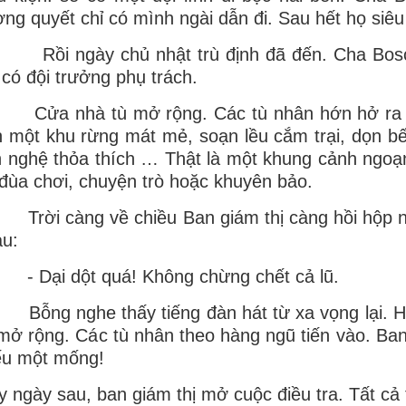
ng quyết chỉ có mình ngài dẫn đi. Sau hết họ siê
i ngày chủ nhật trù định đã đến. Cha Bosco 
 có đội trưởng phụ trách.
a nhà tù mở rộng. Các tù nhân hớn hở ra đi.
 một khu rừng mát mẻ, soạn lều cắm trại, dọn bếp
 nghệ thỏa thích … Thật là một khung cảnh ngoạ
đùa chơi, chuyện trò hoặc khuyên bảo.
ời càng về chiều Ban giám thị càng hồi hộp nh
u:
Dại dột quá! Không chừng chết cả lũ.
ng nghe thấy tiếng đàn hát từ xa vọng lại. Họ
 mở rộng. Các tù nhân theo hàng ngũ tiến vào. Ba
ếu một mống!
 ngày sau, ban giám thị mở cuộc điều tra. Tất cả t