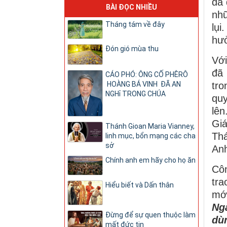
đã 
BÀI ĐỌC NHIỀU
nhữ
Tháng tám về đây
lụi
hưở
Đón gió mùa thu
Với
đã 
CÁO PHÓ: ÔNG CỐ PHÊRÔ
tro
HOÀNG BÁ VINH ĐÃ AN
NGHỉ TRONG CHÚA
quy
lên
Gi
Thánh Gioan Maria Vianney,
Th
linh mục, bổn mạng các cha
sở
An
Chính anh em hãy cho họ ăn
Côn
tra
Hiểu biết và Dấn thân
mới
Ng
Đừng để sự quen thuộc làm
dù
mất đức tin