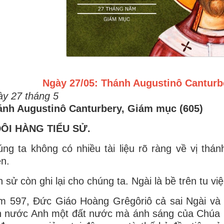
Ngày 27/05: Thánh Augustinô Canturb
y 27 tháng 5
ánh Augustinô Canturbery, Giám mục (605)
 ĐÔI HÀNG TIỂU SỬ.
ng ta không có nhiều tài liệu rõ ràng về vị thá
ện.
h sử còn ghi lại cho chúng ta. Ngài là bề trên tu
 597, Đức Giáo Hoàng Grêgôriô cả sai Ngài và 40
 nước Anh một đất nước mà ánh sáng của Chúa K