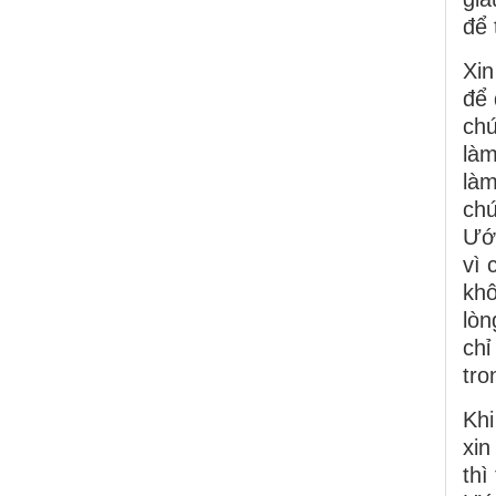
để 
Xin
để
chứ
làm
làm
chứ
Ước
vì 
khô
lòn
chỉ
tro
Khi
xin
thì