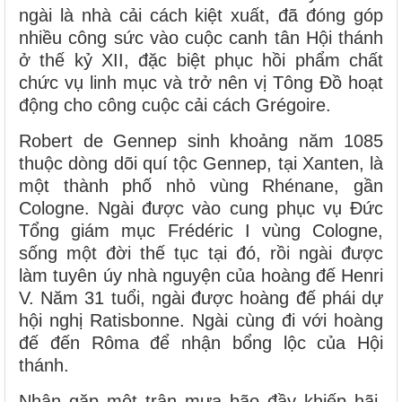
ngài là nhà cải cách kiệt xuất, đã đóng góp
nhiều công sức vào cuộc canh tân Hội thánh
ở thế kỷ XII, đặc biệt phục hồi phẩm chất
chức vụ linh mục và trở nên vị Tông Đồ hoạt
động cho công cuộc cải cách Grégoire.
Robert de Gennep sinh khoảng năm 1085
thuộc dòng dõi quí tộc Gennep, tại Xanten, là
một thành phố nhỏ vùng Rhénane, gần
Cologne. Ngài được vào cung phục vụ Đức
Tổng giám mục Frédéric I vùng Cologne,
sống một đời thế tục tại đó, rồi ngài được
làm tuyên úy nhà nguyện của hoàng đế Henri
V. Năm 31 tuổi, ngài được hoàng đế phái dự
hội nghị Ratisbonne. Ngài cùng đi với hoàng
đế đến Rôma để nhận bổng lộc của Hội
thánh.
Nhân gặp một trận mưa bão đầy khiếp hãi,