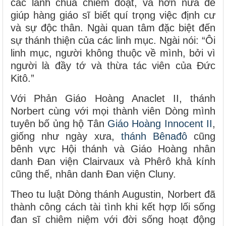
các lãnh chúa chiếm đoạt, và hơn nữa để
giúp hàng giáo sĩ biết quí trọng việc định cư
và sự độc thân. Ngài quan tâm đặc biệt đến
sự thánh thiện của các linh mục. Ngài nói: “Ôi
linh mục, người không thuộc về mình, bởi vì
người là đầy tớ và thừa tác viên của Đức
Kitô.”
Với Phản Giáo Hoàng Anaclet II, thánh
Norbert cùng với mọi thành viên Dòng mình
tuyên bố ủng hộ Tân
Giáo Hoàng Innocent II
,
giống như ngày xưa,
thánh Bênađô
cũng
bênh vực Hội thánh và Giáo Hoàng nhân
danh Đan viện Clairvaux và Phêrô khả kính
cũng thế, nhân danh Đan viện Cluny.
Theo tu luật Dòng thánh Augustin, Norbert đã
thành công cách tài tình khi kết hợp lối sống
đan sĩ chiêm niệm với đời sống hoạt động