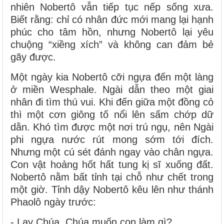
nhiên Nobertô vẫn tiếp tục nếp sống xưa.
Biết rằng: chỉ có nhân đức mới mang lại hạnh
phúc cho tâm hồn, nhưng Nobertô lại yêu
chuộng “xiềng xích” và không can đảm bẻ
gãy được.
Một ngày kia Nobertô cỡi ngựa đến một làng
ở miền Wesphale. Ngài dẫn theo một giai
nhân đi tìm thú vui. Khi đến giữa một đồng cỏ
thì một cơn giông tố nổi lên sấm chớp dữ
dằn. Khó tìm được một nơi trú ngụ, nên Ngài
phi ngựa nước rút mong sớm tới đích.
Nhưng một cú sét đánh ngay vào chân ngựa.
Con vật hoảng hốt hất tung kị sĩ xuống đất.
Nobertô nằm bất tỉnh tại chỗ như chết trong
một giờ. Tỉnh dậy Nobertô kêu lên như thánh
Phaolô ngày trước:
- Lạy Chúa, Chúa muốn con làm gì?