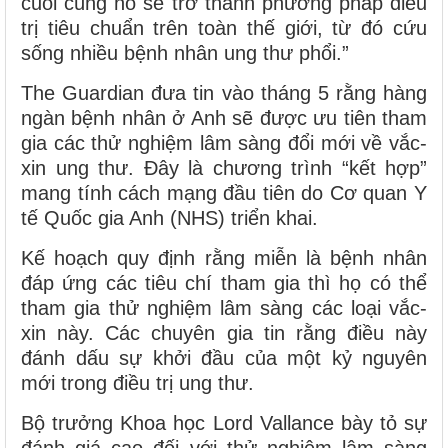
cuối cùng nó sẽ trở thành phương pháp điều
trị tiêu chuẩn trên toàn thế giới, từ đó cứu
sống nhiều bệnh nhân ung thư phổi.”
The Guardian đưa tin vào tháng 5 rằng hàng
ngàn bệnh nhân ở Anh sẽ được ưu tiên tham
gia các thử nghiệm lâm sàng đổi mới về vắc-
xin ung thư. Đây là chương trình “kết hợp”
mang tính cách mạng đầu tiên do Cơ quan Y
tế Quốc gia Anh (NHS) triển khai.
Kế hoạch quy định rằng miễn là bệnh nhân
đáp ứng các tiêu chí tham gia thì họ có thể
tham gia thử nghiệm lâm sàng các loại vắc-
xin này. Các chuyên gia tin rằng điều này
đánh dấu sự khởi đầu của một kỷ nguyên
mới trong điều trị ung thư.
Bộ trưởng Khoa học Lord Vallance bày tỏ sự
đánh giá cao đối với thử nghiệm lâm sàng