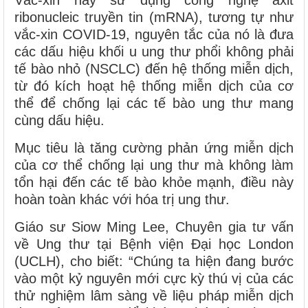
ribonucleic truyền tin (mRNA), tương tự như
vắc-xin COVID-19, nguyên tắc của nó là đưa
các dấu hiệu khối u ung thư phổi không phải
tế bào nhỏ (NSCLC) đến hệ thống miễn dịch,
từ đó kích hoạt hệ thống miễn dịch của cơ
thể để chống lại các tế bào ung thư mang
cùng dấu hiệu.
Mục tiêu là tăng cường phản ứng miễn dịch
của cơ thể chống lại ung thư mà không làm
tổn hại đến các tế bào khỏe mạnh, điều này
hoàn toàn khác với hóa trị ung thư.
Giáo sư Siow Ming Lee, Chuyên gia tư vấn
về Ung thư tại Bệnh viện Đại học London
(UCLH), cho biết: “Chúng ta hiện đang bước
vào một kỷ nguyên mới cực kỳ thú vị của các
thử nghiệm lâm sàng về liệu pháp miễn dịch