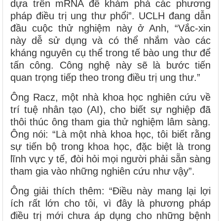
dựa trên mRNA để khám phá các phương
pháp điều trị ung thư phổi”. UCLH đang dẫn
đầu cuộc thử nghiệm này ở Anh, “Vắc-xin
này dễ sử dụng và có thể nhắm vào các
kháng nguyên cụ thể trong tế bào ung thư để
tấn công. Công nghệ này sẽ là bước tiến
quan trọng tiếp theo trong điều trị ung thư.”
Ông Racz, một nhà khoa học nghiên cứu về
trí tuệ nhân tạo (AI), cho biết sự nghiệp đã
thôi thúc ông tham gia thử nghiệm lâm sàng.
Ông nói: “Là một nhà khoa học, tôi biết rằng
sự tiến bộ trong khoa học, đặc biệt là trong
lĩnh vực y tế, đòi hỏi mọi người phải sẵn sàng
tham gia vào những nghiên cứu như vậy”.
Ông giải thích thêm: “Điều này mang lại lợi
ích rất lớn cho tôi, vì đây là phương pháp
điều trị mới chưa áp dụng cho những bệnh