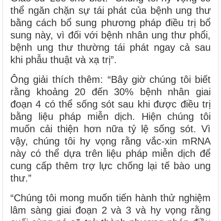
thể ngăn chặn sự tái phát của bệnh ung thư
bằng cách bổ sung phương pháp điều trị bổ
sung này, vì đối với bệnh nhân ung thư phổi,
bệnh ung thư thường tái phát ngay cả sau
khi phẫu thuật và xạ trị”.
Ông giải thích thêm: “Bây giờ chúng tôi biết
rằng khoảng 20 đến 30% bệnh nhân giai
đoạn 4 có thể sống sót sau khi được điều trị
bằng liệu pháp miễn dịch. Hiện chúng tôi
muốn cải thiện hơn nữa tỷ lệ sống sót. Vì
vậy, chúng tôi hy vọng rằng vắc-xin mRNA
này có thể dựa trên liệu pháp miễn dịch để
cung cấp thêm trợ lực chống lại tế bào ung
thư.”
“Chúng tôi mong muốn tiến hành thử nghiệm
lâm sàng giai đoạn 2 và 3 và hy vọng rằng