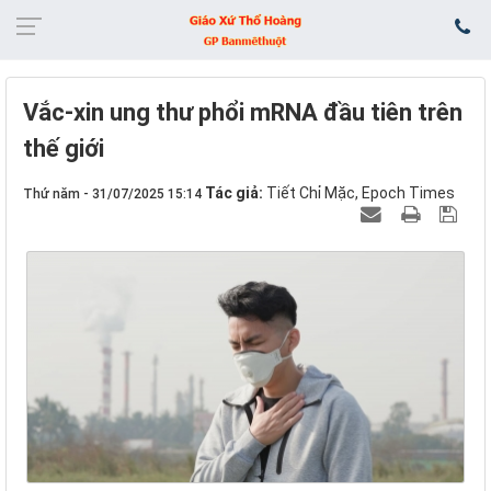
Vắc-xin ung thư phổi mRNA đầu tiên trên
thế giới
Tác giả:
Tiết Chỉ Mặc, Epoch Times
Thứ năm - 31/07/2025 15:14