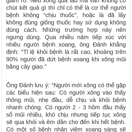
giảm rõ. Nếu xông quá lâu mà vẫn không có
chút kết quả gì thì chỉ có thể là cơ thể người
bệnh không “chịu thuốc”, hoặc là đã lấy
không đúng giống thuốc hay sử dụng không
đúng cách. Những trường hợp này nên
ngưng dùng. Qua nhiều năm tiếp xúc với
nhiều người bệnh xoang, ông Đảnh khẳng
định: “Tỉ lệ khỏi bệnh là rất cao, khoảng trên
90% người đã dứt bệnh xoang khi xông mũi
bằng cây giao.”
Ông Đảnh lưu ý: “Người mới xông có thể gặp
các biểu hiện sau: Có người xông vào thấy
thông mũi, nhẹ đầu, dễ chịu và khỏi bệnh
nhanh chóng. Có người 2 - 3 hôm đầu thấy
sổ mũi nhiều, khó chịu nhưng tiếp tục xông
sẽ qua khỏi và êm dần cho đến khi hết bệnh.
Có một số bệnh nhân viêm xoang sàng sẽ