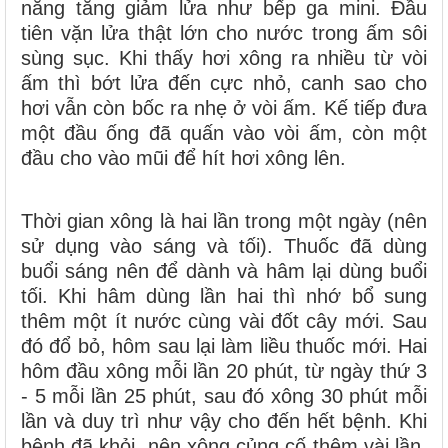
năng tăng giảm lửa như bếp ga mini. Đầu
tiên vặn lửa thật lớn cho nước trong ấm sôi
sùng sục. Khi thấy hơi xông ra nhiều từ vòi
ấm thì bớt lửa đến cực nhỏ, canh sao cho
hơi vẫn còn bốc ra nhẹ ở vòi ấm. Kế tiếp đưa
một đầu ống đã quấn vào vòi ấm, còn một
đầu cho vào mũi để hít hơi xông lên.
Thời gian xông là hai lần trong một ngày (nên
sử dụng vào sáng và tối). Thuốc đã dùng
buổi sáng nên để dành và hâm lại dùng buổi
tối. Khi hâm dùng lần hai thì nhớ bổ sung
thêm một ít nước cùng vài đốt cây mới. Sau
đó đổ bỏ, hôm sau lại làm liều thuốc mới. Hai
hôm đầu xông mỗi lần 20 phút, từ ngày thứ 3
- 5 mỗi lần 25 phút, sau đó xông 30 phút mỗi
lần và duy trì như vậy cho đến hết bệnh. Khi
bệnh đã khỏi, nên xông củng cố thêm vài lần,