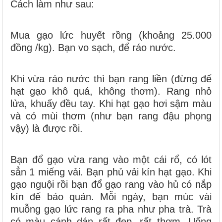
Cách làm như sau:
Mua gạo lức huyết rồng (khoảng 25.000
đồng /kg). Bạn vo sạch, để ráo nước.
Khi vừa ráo nước thì bạn rang liền (đừng để
hạt gạo khô quá, không thơm). Rang nhỏ
lửa, khuấy đều tay. Khi hạt gạo hơi sậm màu
và có mùi thơm (như bạn rang đậu phọng
vậy) là được rồi.
Bạn đổ gạo vừa rang vào một cái rổ, có lót
sẳn 1 miếng vải. Bạn phủ vải kín hạt gạo. Khi
gạo nguội rồi bạn đổ gạo rang vào hủ có nắp
kín để bảo quản. Mỗi ngày, bạn múc vài
muỗng gạo lức rang ra pha như pha trà. Trà
có màu cánh dán rất đẹp, rất thơm. Uống