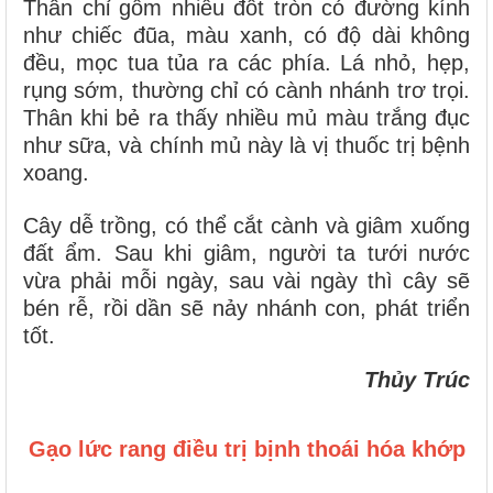
Thân chỉ gồm nhiều đốt tròn có đường kính
như chiếc đũa, màu xanh, có độ dài không
đều, mọc tua tủa ra các phía. Lá nhỏ, hẹp,
rụng sớm, thường chỉ có cành nhánh trơ trọi.
Thân khi bẻ ra thấy nhiều mủ màu trắng đục
như sữa, và chính mủ này là vị thuốc trị bệnh
xoang.
Cây dễ trồng, có thể cắt cành và giâm xuống
đất ẩm. Sau khi giâm, người ta tưới nước
vừa phải mỗi ngày, sau vài ngày thì cây sẽ
bén rễ, rồi dần sẽ nảy nhánh con, phát triển
tốt.
Thủy Trúc
Gạo lức rang điều trị bịnh thoái hóa khớp