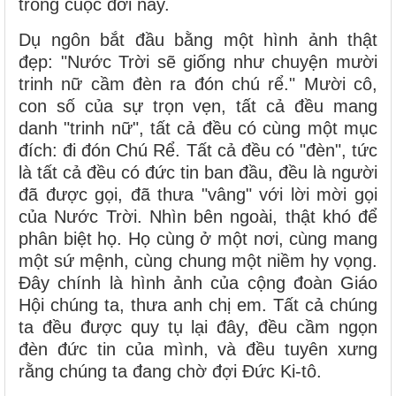
trong cuộc đời này.
Dụ ngôn bắt đầu bằng một hình ảnh thật
đẹp: "Nước Trời sẽ giống như chuyện mười
trinh nữ cầm đèn ra đón chú rể." Mười cô,
con số của sự trọn vẹn, tất cả đều mang
danh "trinh nữ", tất cả đều có cùng một mục
đích: đi đón Chú Rể. Tất cả đều có "đèn", tức
là tất cả đều có đức tin ban đầu, đều là người
đã được gọi, đã thưa "vâng" với lời mời gọi
của Nước Trời. Nhìn bên ngoài, thật khó để
phân biệt họ. Họ cùng ở một nơi, cùng mang
một sứ mệnh, cùng chung một niềm hy vọng.
Đây chính là hình ảnh của cộng đoàn Giáo
Hội chúng ta, thưa anh chị em. Tất cả chúng
ta đều được quy tụ lại đây, đều cầm ngọn
đèn đức tin của mình, và đều tuyên xưng
rằng chúng ta đang chờ đợi Đức Ki-tô.