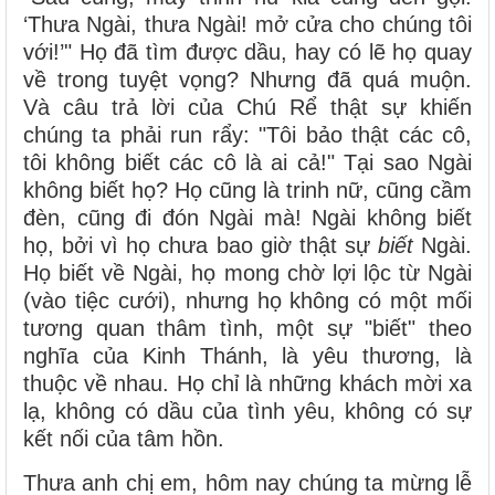
‘Thưa Ngài, thưa Ngài! mở cửa cho chúng tôi
với!’" Họ đã tìm được dầu, hay có lẽ họ quay
về trong tuyệt vọng? Nhưng đã quá muộn.
Và câu trả lời của Chú Rể thật sự khiến
chúng ta phải run rẩy: "Tôi bảo thật các cô,
tôi không biết các cô là ai cả!" Tại sao Ngài
không biết họ? Họ cũng là trinh nữ, cũng cầm
đèn, cũng đi đón Ngài mà! Ngài không biết
họ, bởi vì họ chưa bao giờ thật sự
biết
Ngài.
Họ biết về Ngài, họ mong chờ lợi lộc từ Ngài
(vào tiệc cưới), nhưng họ không có một mối
tương quan thâm tình, một sự "biết" theo
nghĩa của Kinh Thánh, là yêu thương, là
thuộc về nhau. Họ chỉ là những khách mời xa
lạ, không có dầu của tình yêu, không có sự
kết nối của tâm hồn.
Thưa anh chị em, hôm nay chúng ta mừng lễ