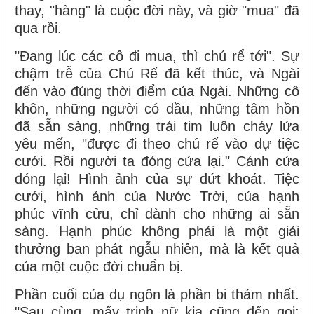
thay, "hàng" là cuộc đời này, và giờ "mua" đã
qua rồi.
"Đang lúc các cô đi mua, thì chú rể tới". Sự
chậm trễ của Chú Rể đã kết thúc, và Ngài
đến vào đúng thời điểm của Ngài. Những cô
khôn, những người có dầu, những tâm hồn
đã sẵn sàng, những trái tim luôn cháy lửa
yêu mến, "được đi theo chú rể vào dự tiệc
cưới. Rồi người ta đóng cửa lại." Cánh cửa
đóng lại! Hình ảnh của sự dứt khoát. Tiệc
cưới, hình ảnh của Nước Trời, của hạnh
phúc vĩnh cửu, chỉ dành cho những ai sẵn
sàng. Hạnh phúc không phải là một giải
thưởng ban phát ngẫu nhiên, mà là kết quả
của một cuộc đời chuẩn bị.
Phần cuối của dụ ngôn là phần bi thảm nhất.
"Sau cùng, mấy trinh nữ kia cũng đến gọi: