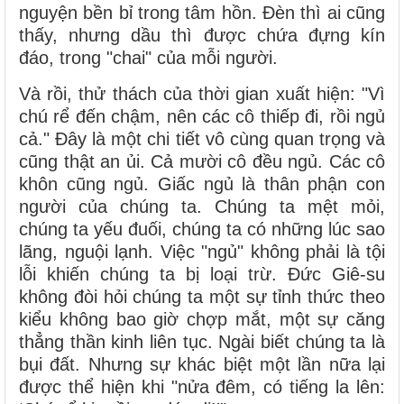
nguyện bền bỉ trong tâm hồn. Đèn thì ai cũng
thấy, nhưng dầu thì được chứa đựng kín
đáo, trong "chai" của mỗi người.
Và rồi, thử thách của thời gian xuất hiện: "Vì
chú rể đến chậm, nên các cô thiếp đi, rồi ngủ
cả." Đây là một chi tiết vô cùng quan trọng và
cũng thật an ủi. Cả mười cô đều ngủ. Các cô
khôn cũng ngủ. Giấc ngủ là thân phận con
người của chúng ta. Chúng ta mệt mỏi,
chúng ta yếu đuối, chúng ta có những lúc sao
lãng, nguội lạnh. Việc "ngủ" không phải là tội
lỗi khiến chúng ta bị loại trừ. Đức Giê-su
không đòi hỏi chúng ta một sự tỉnh thức theo
kiểu không bao giờ chợp mắt, một sự căng
thẳng thần kinh liên tục. Ngài biết chúng ta là
bụi đất. Nhưng sự khác biệt một lần nữa lại
được thể hiện khi "nửa đêm, có tiếng la lên: