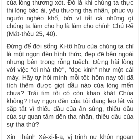
của lòng thương xót. Đó là khi chúng ta thực
thi lòng bác ái, yêu thương tha nhân, phục vụ
người nghèo khổ, bởi vì tất cả những gì
chúng ta làm cho họ là làm cho chính Chú Rể
(Mát-thêu 25, 40).
Đừng để đời sống Ki-tô hữu của chúng ta chỉ
là một ngọn đèn hình thức, đẹp đẽ bên ngoài
nhưng bên trong rỗng tuếch. Đừng hài lòng
với việc "đi nhà thờ", "đọc kinh" như một cái
máy. Hãy tự hỏi mình mỗi tối: hôm nay tôi đã
tích thêm được giọt dầu nào của lòng mến
chưa? Trái tim tôi có còn khao khát Chúa
không? Hay ngọn đèn của tôi đang leo lét và
sắp tắt vì thiếu dầu của ân sủng, thiếu dầu
của sự quan tâm đến tha nhân, thiếu dầu của
sự tha thứ?
Xin Thánh Xê-xi-li-a, vị trinh nữ khôn ngoan