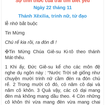
Sự tỉnh thức của trái tim biết yêu
Ngày 22 tháng 11
Thánh Xêxilia, trinh nữ, tử đạo
lễ nhớ bắt buộc
Tin Mừng
Chú rể kia rồi, ra đón đi !
✠Tin Mừng Chúa Giê-su Ki-tô theo thánh
Mát-thêu.
1 Khi ấy, Đức Giê-su kể cho các môn đệ
nghe dụ ngôn này : “Nước Trời sẽ giống như
chuyện mười trinh nữ cầm đèn ra đón chú
rể. 2 Trong mười cô đó, có năm cô dại và
năm cô khôn. 3 Quả vậy, các cô dại mang
đèn mà không mang dầu theo. 4 Còn những
cô khôn thì vừa mang đèn vừa mang chai