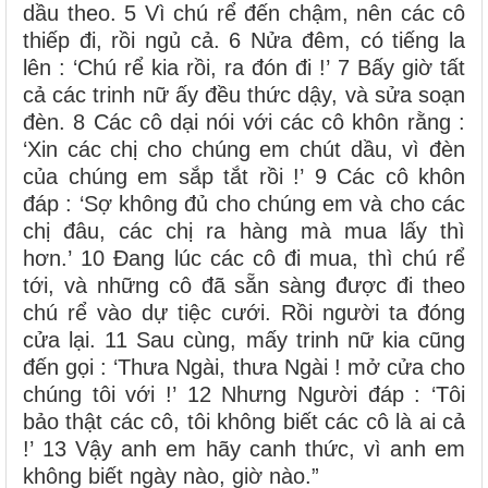
dầu theo. 5 Vì chú rể đến chậm, nên các cô
thiếp đi, rồi ngủ cả. 6 Nửa đêm, có tiếng la
lên : ‘Chú rể kia rồi, ra đón đi !’ 7 Bấy giờ tất
cả các trinh nữ ấy đều thức dậy, và sửa soạn
đèn. 8 Các cô dại nói với các cô khôn rằng :
‘Xin các chị cho chúng em chút dầu, vì đèn
của chúng em sắp tắt rồi !’ 9 Các cô khôn
đáp : ‘Sợ không đủ cho chúng em và cho các
chị đâu, các chị ra hàng mà mua lấy thì
hơn.’ 10 Đang lúc các cô đi mua, thì chú rể
tới, và những cô đã sẵn sàng được đi theo
chú rể vào dự tiệc cưới. Rồi người ta đóng
cửa lại. 11 Sau cùng, mấy trinh nữ kia cũng
đến gọi : ‘Thưa Ngài, thưa Ngài ! mở cửa cho
chúng tôi với !’ 12 Nhưng Người đáp : ‘Tôi
bảo thật các cô, tôi không biết các cô là ai cả
!’ 13 Vậy anh em hãy canh thức, vì anh em
không biết ngày nào, giờ nào.”