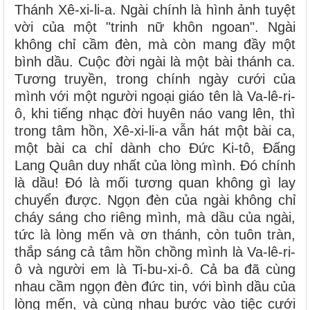
Thánh Xê-xi-li-a. Ngài chính là hình ảnh tuyệt
vời của một "trinh nữ khôn ngoan". Ngài
không chỉ cầm đèn, mà còn mang đầy một
bình dầu. Cuộc đời ngài là một bài thánh ca.
Tương truyền, trong chính ngày cưới của
mình với một người ngoại giáo tên là Va-lê-ri-
ô, khi tiếng nhạc đời huyên náo vang lên, thì
trong tâm hồn, Xê-xi-li-a vẫn hát một bài ca,
một bài ca chỉ dành cho Đức Ki-tô, Đấng
Lang Quân duy nhất của lòng mình. Đó chính
là dầu! Đó là mối tương quan không gì lay
chuyển được. Ngọn đèn của ngài không chỉ
cháy sáng cho riêng mình, mà dầu của ngài,
tức là lòng mến và ơn thánh, còn tuôn tràn,
thắp sáng cả tâm hồn chồng mình là Va-lê-ri-
ô và người em là Ti-bu-xi-ô. Cả ba đã cùng
nhau cầm ngọn đèn đức tin, với bình dầu của
lòng mến, và cùng nhau bước vào tiệc cưới