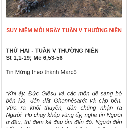
SUY NIỆM MỖI NGÀY TUẦN V THƯỜNG NIÊN
THỨ HAI - TUẦN V THƯỜNG NIÊN
St 1,1-19; Mc 6,53-56
Tin Mừng theo thánh Marcô
“Khi ấy, Đức Giêsu và các môn đệ sang bờ
bên kia, đến đất Ghennêsarét và cập bến.
Vừa ra khỏi thuyền, dân chúng nhận ra
Người. Họ chạy khắp vùng ấy, nghe tin Người
ở đâu, thì đem kẻ đau ốm đến đó. Người đến