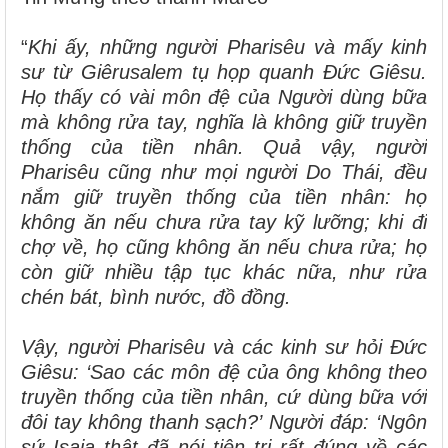
“
Khi ấy, những người Pharisêu và mấy kinh
sư từ Giêrusalem tụ họp quanh Đức Giêsu.
Họ thấy có vài môn đệ của Người dùng bữa
mà không rửa tay, nghĩa là không giữ truyền
thống của tiền nhân. Quả vậy, người
Pharisêu cũng như mọi người Do Thái, đều
nắm giữ truyền thống của tiền nhân: họ
không ăn nếu chưa rửa tay kỹ lưỡng; khi đi
chợ về, họ cũng không ăn nếu chưa rửa; họ
còn giữ nhiều tập tục khác nữa, như rửa
chén bát, bình nước, đồ đồng.
Vậy, người Pharisêu và các kinh sư hỏi Đức
Giêsu: ‘Sao các môn đệ của ông không theo
truyền thống của tiền nhân, cứ dùng bữa với
đôi tay không thanh sạch?’
Người đáp: ‘Ngôn
sứ Isaia thật đã nói tiên tri rất đúng về các