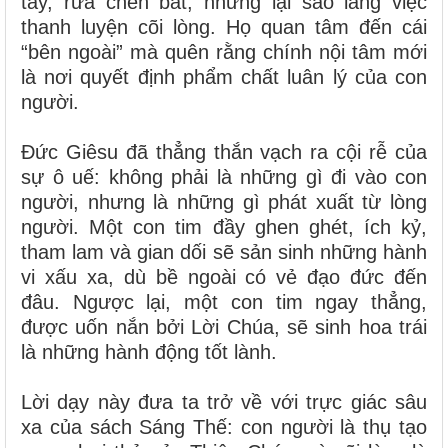
tay, rửa chén bát, nhưng lại sao lãng việc
thanh luyện cõi lòng. Họ quan tâm đến cái
“bên ngoài” mà quên rằng chính nội tâm mới
là nơi quyết định phẩm chất luân lý của con
người.
Đức Giêsu đã thẳng thắn vạch ra cội rễ của
sự ô uế: không phải là những gì đi vào con
người, nhưng là những gì phát xuất từ lòng
người. Một con tim đầy ghen ghét, ích kỷ,
tham lam và gian dối sẽ sản sinh những hành
vi xấu xa, dù bề ngoài có vẻ đạo đức đến
đâu. Ngược lại, một con tim ngay thẳng,
được uốn nắn bởi Lời Chúa, sẽ sinh hoa trái
là những hành động tốt lành.
Lời dạy này đưa ta trở về với trực giác sâu
xa của sách Sáng Thế: con người là thụ tạo