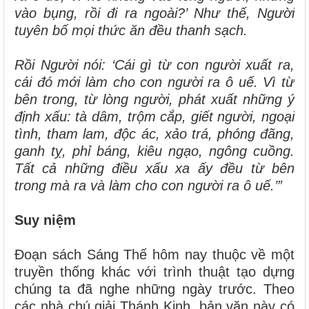
vào bụng, rồi đi ra ngoài?’ Như thế, Người
tuyên bố mọi thức ăn đều thanh sạch.
Rồi Người nói: ‘Cái gì từ con người xuất ra,
cái đó mới làm cho con người ra ô uế. Vì từ
bên trong, từ lòng người, phát xuất những ý
định xấu: tà dâm, trộm cắp, giết người, ngoại
tình, tham lam, độc ác, xảo trá, phóng đãng,
ganh tỵ, phỉ báng, kiêu ngạo, ngông cuồng.
Tất cả những điều xấu xa ấy đều từ bên
trong mà ra và làm cho con người ra ô uế.’”
Suy niệm
Đoạn sách Sáng Thế hôm nay thuộc về một
truyền thống khác với trình thuật tạo dựng
chúng ta đã nghe những ngày trước. Theo
các nhà chú giải Thánh Kinh, bản văn này có