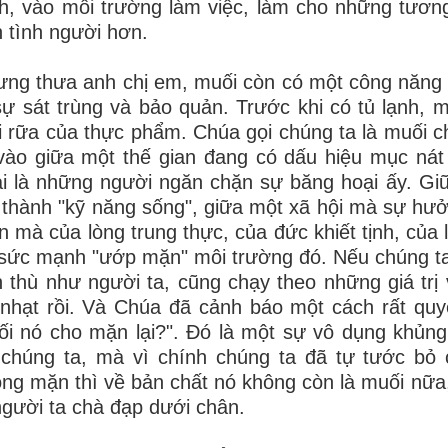
h, vào môi trường làm việc, làm cho những tươ
 tình người hơn.
ng thưa anh chị em, muối còn có một công năng đặ
sự sát trùng và bảo quản. Trước khi có tủ lạnh, 
i rữa của thực phẩm. Chúa gọi chúng ta là muối c
vào giữa một thế gian đang có dấu hiệu mục nát 
i là những người ngăn chặn sự băng hoại ấy. Gi
 thành "kỹ năng sống", giữa một xã hội mà sự hưở
 mà của lòng trung thực, của đức khiết tịnh, của l
sức mạnh "ướp mặn" môi trường đó. Nếu chúng ta 
 thù như người ta, cũng chạy theo những giá trị 
nhạt rồi. Và Chúa đã cảnh báo một cách rất quyết
i nó cho mặn lại?". Đó là một sự vô dụng khủng
chúng ta, mà vì chính chúng ta đã tự tước bỏ 
ng mặn thì về bản chất nó không còn là muối nữa, n
người ta chà đạp dưới chân.