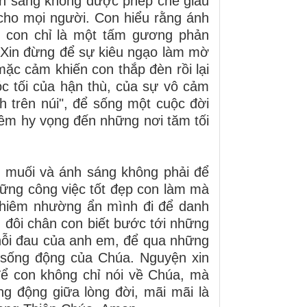
nh sáng không được phép che giấu
 cho mọi người. Con hiểu rằng ánh
ì con chỉ là một tấm gương phản
. Xin đừng để sự kiêu ngạo làm mờ
ặc cảm khiến con thắp đèn rồi lại
c tối của hận thù, của sự vô cảm
h trên núi", để sống một cuộc đời
iềm hy vọng đến những nơi tăm tối
h muối và ánh sáng không phải để
hững công việc tốt đẹp con làm mà
 khiêm nhường ẩn mình đi để danh
, đôi chân con biết bước tới những
 nỗi đau của anh em, để qua những
n sống động của Chúa. Nguyện xin
ể con không chỉ nói về Chúa, mà
g động giữa lòng đời, mãi mãi là