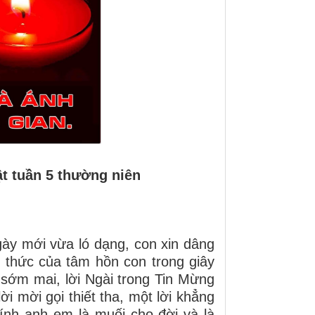
t tuần 5 thường niên
gày mới vừa ló dạng, con xin dâng
o thức của tâm hồn con trong giây
i sớm mai, lời Ngài trong Tin Mừng
i mời gọi thiết tha, một lời khẳng
ính anh em là muối cho đời và là