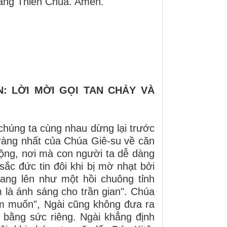
uang Thiên Chúa. Amen.
: LỜI MỜI GỌI TAN CHẢY VÀ
húng ta cùng nhau dừng lại trước
ràng nhất của Chúa Giê-su về căn
động, nơi mà con người ta dễ dàng
sắc đức tin đôi khi bị mờ nhạt bởi
vang lên như một hồi chuông tỉnh
 là ánh sáng cho trần gian". Chúa
em muốn", Ngài cũng không đưa ra
i bằng sức riêng. Ngài khẳng định