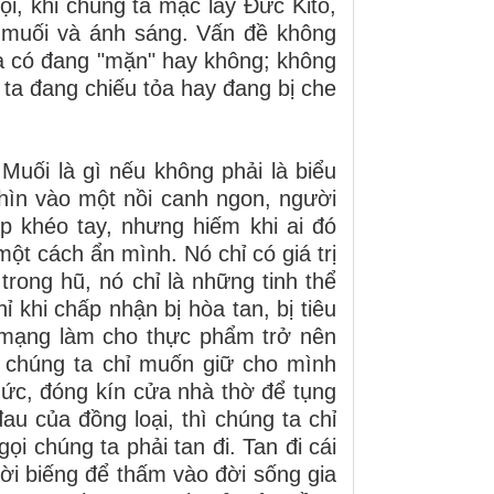
ội, khi chúng ta mặc lấy Đức Kitô,
 muối và ánh sáng. Vấn đề không
ta có đang "mặn" hay không; không
 ta đang chiếu tỏa hay đang bị che
uối là gì nếu không phải là biểu
hìn vào một nồi canh ngon, người
ếp khéo tay, nhưng hiếm khi ai đó
một cách ẩn mình. Nó chỉ có giá trị
trong hũ, nó chỉ là những tinh thể
ỉ khi chấp nhận bị hòa tan, bị tiêu
 mạng làm cho thực phẩm trở nên
 chúng ta chỉ muốn giữ cho mình
thức, đóng kín cửa nhà thờ để tụng
u của đồng loại, thì chúng ta chỉ
i chúng ta phải tan đi. Tan đi cái
lười biếng để thấm vào đời sống gia