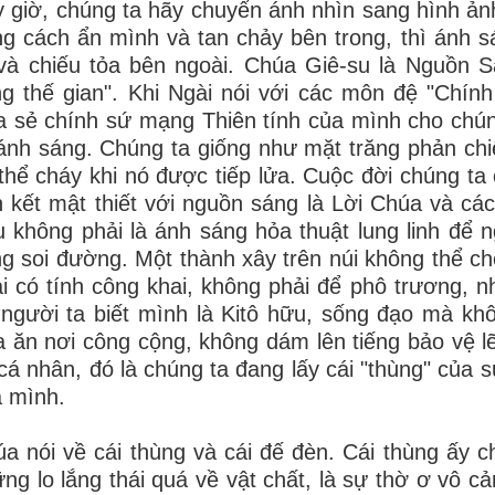
 giờ, chúng ta hãy chuyển ánh nhìn sang hình ản
g cách ẩn mình và tan chảy bên trong, thì ánh s
và chiếu tỏa bên ngoài. Chúa Giê-su là Nguồn Sá
g thế gian". Khi Ngài nói với các môn đệ "Chín
a sẻ chính sứ mạng Thiên tính của mình cho chún
ánh sáng. Chúng ta giống như mặt trăng phản chi
thể cháy khi nó được tiếp lửa. Cuộc đời chúng ta 
 kết mật thiết với nguồn sáng là Lời Chúa và các
 không phải là ánh sáng hỏa thuật lung linh để 
g soi đường. Một thành xây trên núi không thể ch
i có tính công khai, không phải để phô trương,
người ta biết mình là Kitô hữu, sống đạo mà k
 ăn nơi công cộng, không dám lên tiếng bảo vệ l
 cá nhân, đó là chúng ta đang lấy cái "thùng" của
 mình.
a nói về cái thùng và cái đế đèn. Cái thùng ấy c
ng lo lắng thái quá về vật chất, là sự thờ ơ vô c