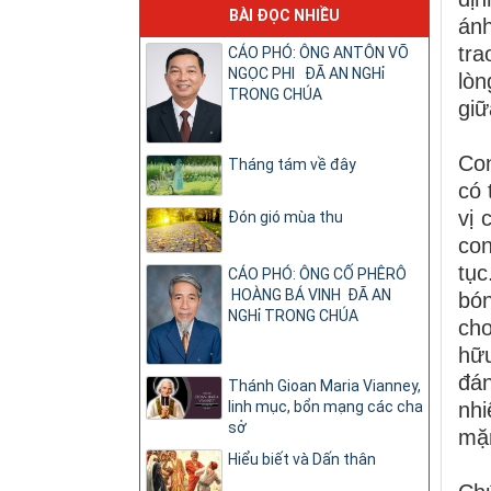
BÀI ĐỌC NHIỀU
ánh
tra
CÁO PHÓ: ÔNG ANTÔN VÕ
NGỌC PHI ĐÃ AN NGHỉ
lòn
TRONG CHÚA
giữ
Con
Tháng tám về đây
có 
vị 
Đón gió mùa thu
con
tục
CÁO PHÓ: ÔNG CỐ PHÊRÔ
HOÀNG BÁ VINH ĐÃ AN
bón
NGHỉ TRONG CHÚA
cho
hữu
đán
Thánh Gioan Maria Vianney,
linh mục, bổn mạng các cha
nhi
sở
mặn
Hiểu biết và Dấn thân