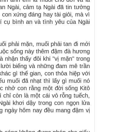
an Ngài, cảm tạ Ngài đã tin tưởng
 con xứng đáng hay tài giỏi, mà vì
í cụ bình an và tình yêu của Ngài
uối phải mặn, muối phải tan đi mới
 cuộc sống này thêm đậm đà hương
 nhận thấy đôi khi "vị mặn" trong
ự lười biếng và những đam mê trần
hác gì thế gian, con thỏa hiệp với
ếu muối đã nhạt thì lấy gì muối nó
ắc nhở con rằng một đời sống Kitô
 chỉ còn là một cái vỏ rỗng tuếch,
Ngài khơi dậy trong con ngọn lửa
rong ngày hôm nay đều mang đậm vị