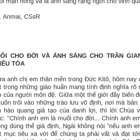
i mặn nồng và là ánh sáng rạng ngời cho vinh q
. Anmai, CSsR
ỐI CHO ĐỜI VÀ ÁNH SÁNG CHO TRẦN GIAN
IẾU TỎA
a anh chị em thân mến trong Đức Kitô, hôm nay c
 trong những giáo huấn mang tính định nghĩa rõ 
h của người môn đệ. Giữa một thế giới đầy biến 
cuốn trôi vào những trào lưu vô định, nơi mà bản 
 hào quang giả tạo của danh lợi, thì lời Chúa 
c: "Chính anh em là muối cho đời... Chính anh em
ng dùng thể giả định, Ngài không nói "nếu anh 
 mục tiêu xa vời để chúng ta phải vất vả đạt tớ