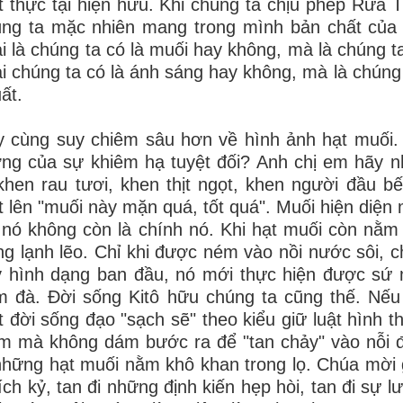
 thực tại hiện hữu. Khi chúng ta chịu phép Rửa T
úng ta mặc nhiên mang trong mình bản chất của
i là chúng ta có là muối hay không, mà là chúng 
i chúng ta có là ánh sáng hay không, mà là chúng
ất.
 cùng suy chiêm sâu hơn về hình ảnh hạt muối. M
ng của sự khiêm hạ tuyệt đối? Anh chị em hãy n
khen rau tươi, khen thịt ngọt, khen người đầu b
t lên "muối này mặn quá, tốt quá". Muối hiện diện 
 nó không còn là chính nó. Khi hạt muối còn nằm 
ng lạnh lẽo. Chỉ khi được ném vào nồi nước sôi, ch
y hình dạng ban đầu, nó mới thực hiện được sứ
 đà. Đời sống Kitô hữu chúng ta cũng thế. Nếu
 đời sống đạo "sạch sẽ" theo kiểu giữ luật hình 
m mà không dám bước ra để "tan chảy" vào nỗi đa
những hạt muối nằm khô khan trong lọ. Chúa mời gọ
 ích kỷ, tan đi những định kiến hẹp hòi, tan đi sự 