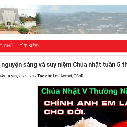
G CHỦ
TÌM KIẾM
i nguyện sáng và suy niệm Chúa nhật tuần 5 t
Tác giả:
Lm. Anmai, CSsR
bảy - 07/02/2026 09:17