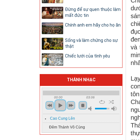
Chú
dướ
Đừng để sự quen thuộc làm
sán
mất đức tin
chi
Chính anh em hãy cho họ ăn
đục
đem
Sống và làm chứng cho sự
và 
thật
min
Chiếc lưới của tình yêu
nhấ
Lạy
THÁNH NHẠC
con
tôn
00:00
03:06
Cha
ngư
ngh
Cao Cung Lên
Thá
Đêm Thánh Vô Cùng
thự