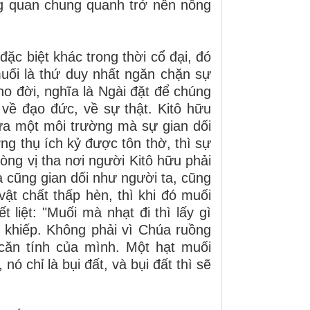
ng quan chung quanh trở nên nồng
c biệt khác trong thời cổ đại, đó
muối là thứ duy nhất ngăn chặn sự
ho đời, nghĩa là Ngài đặt để chúng
về đạo đức, về sự thật. Kitô hữu
ữa một môi trường mà sự gian dối
ng thụ ích kỷ được tôn thờ, thì sự
òng vị tha nơi người Kitô hữu phải
cũng gian dối như người ta, cũng
vật chất thấp hèn, thì khi đó muối
 liệt: "Muối mà nhạt đi thì lấy gì
 khiếp. Không phải vì Chúa ruồng
căn tính của mình. Một hạt muối
ó chỉ là bụi đất, và bụi đất thì sẽ