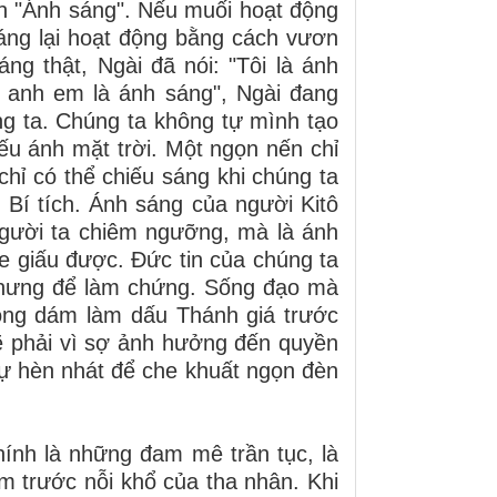
h "Ánh sáng". Nếu muối hoạt động
áng lại hoạt động bằng cách vươn
ng thật, Ngài đã nói: "Tôi là ánh
h anh em là ánh sáng", Ngài đang
g ta. Chúng ta không tự mình tạo
ếu ánh mặt trời. Một ngọn nến chỉ
chỉ có thể chiếu sáng khi chúng ta
 Bí tích. Ánh sáng của người Kitô
người ta chiêm ngưỡng, mà là ánh
e giấu được. Đức tin của chúng ta
 nhưng để làm chứng. Sống đạo mà
hông dám làm dấu Thánh giá trước
ẽ phải vì sợ ảnh hưởng đến quyền
 sự hèn nhát để che khuất ngọn đèn
hính là những đam mê trần tục, là
ảm trước nỗi khổ của tha nhân. Khi