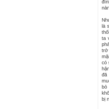
đìn
nàn
Như
là 
thố
ta 
phả
trở
mặn
có 
hận
đã 
muố
bỏ 
khô
bị 