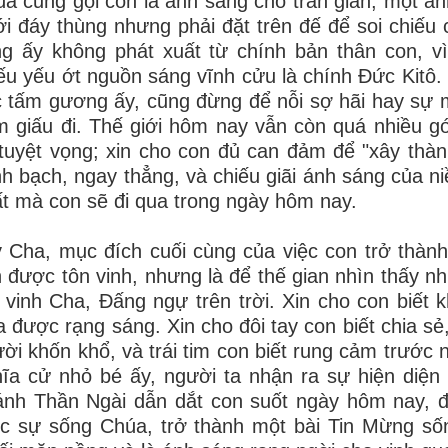
a cũng gọi con là ánh sáng cho trần gian, một á
i đáy thùng nhưng phải đặt trên đế để soi chiếu
g ấy không phát xuất từ chính bản thân con, v
ếu yếu ớt nguồn sáng vĩnh cửu là chính Đức Kitô
 tấm gương ấy, cũng đừng để nỗi sợ hãi hay sự m
 giấu đi. Thế giới hôm nay vẫn còn quá nhiều gó
tuyệt vọng; xin cho con đủ can đảm để "xây thàn
h bạch, ngay thẳng, và chiếu giãi ánh sáng của n
t mà con sẽ đi qua trong ngày hôm nay.
 Cha, mục đích cuối cùng của việc con trở thàn
 được tôn vinh, nhưng là để thế gian nhìn thấy n
 vinh Cha, Đấng ngự trên trời. Xin cho con biết
 được rạng sáng. Xin cho đôi tay con biết chia sẻ
ời khốn khổ, và trái tim con biết rung cảm trước
ĩa cử nhỏ bé ấy, người ta nhận ra sự hiện diệ
nh Thần Ngài dẫn dắt con suốt ngày hôm nay, đ
c sự sống Chúa, trở thành một bài Tin Mừng sốn