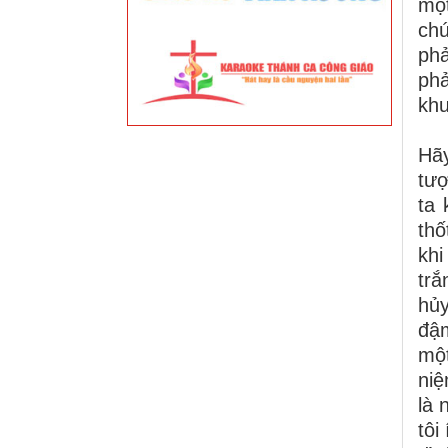
một
ch
phả
phả
khu
Hãy
tượ
ta 
thố
khi
trắ
hủ
đậm
một
niệ
là 
tôi