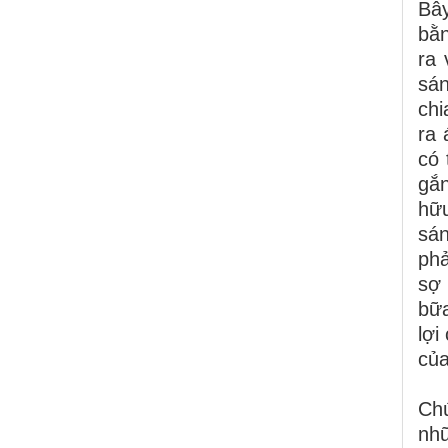
Bây
bằn
ra 
sán
chi
ra 
có 
gắn
hữu
sán
phả
sợ 
bữa
lợi
của
Chú
nhữ