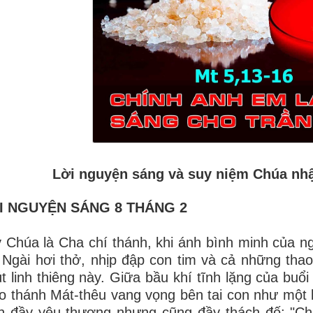
Lời nguyện sáng và suy niệm Chúa nhậ
I NGUYỆN SÁNG 8 THÁNG 2
 Chúa là Cha chí thánh, khi ánh bình minh của n
 Ngài hơi thở, nhịp đập con tim và cả những tha
t linh thiêng này. Giữa bầu khí tĩnh lặng của buổ
o thánh Mát-thêu vang vọng bên tai con như một lờ
h đầy yêu thương nhưng cũng đầy thách đố: "Ch