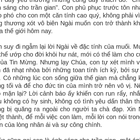
 sáng cho trần gian". Con phủ phục trước tôn nh
o phó cho con một căn tính cao quý, không phải vì
g thương xót vô biên Ngài muốn con trở thành kh
a thế giới hôm nay.
 suy đi ngẫm lại lời Ngài về đặc tính của muối. M
thể ướp cho đời khỏi hư nát, mới có thể làm cho
của Tin Mừng. Nhưng lạy Chúa, con tự xét mình và
 đã nhạt nhòa bởi những toan tính ích kỷ, bởi s
. Có những lúc con sống giữa thế gian mà chẳng k
g tối và để cho đức tin của mình trở nên vô vị. N
 mặn lại? Lời cảnh báo ấy khiến con run rẩy, nh
 không có hy sinh, không có tình yêu dấn thân thì
g bị quăng ra ngoài cho người ta chà đạp. Xin 
ệt thành, để mỗi việc con làm, mỗi lời con nói t
 của lòng nhân ái và sự công chính.