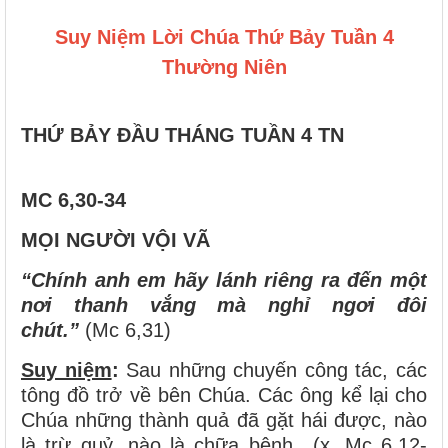
Suy Niệm Lời Chúa Thứ Bảy Tuần 4
Thường Niên
THỨ BẢY ĐẦU THÁNG TUẦN 4 TN
MC 6,30-34
MỌI NGƯỜI VỘI VÃ
“Chính anh em hãy lánh riêng ra đến một
nơi thanh vắng mà nghỉ ngơi đôi
chút.”
(Mc 6,31)
Suy niệm
:
Sau những chuyến công tác, các
tông đồ trở về bên Chúa. Các ông kể lại cho
Chúa
những thành quả đã gặt hái được, nào
là trừ quỷ, nào là chữa bệnh…(x. Mc 6,12-