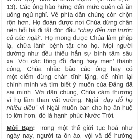
13). Các ông hào hứng đến mức quên cả ăn
uống ngủ nghỉ. Về phía dân chúng còn chộn
rộn hơn. Họ đoán được nơi Chúa dừng chân
nên hối hả đi tắt đón đầu
“chạy đến nơi trước
cả các ngài”.
Họ mong được Chúa làm phép
lạ, chữa lành bệnh tật cho họ. Mọi người
dường như đều thiếu hẳn sự bình tâm sâu
xa. Với các tông đồ đang ‘say men’ thành
công, Chúa nhắc bảo các ông hãy có
một điểm dừng chân tĩnh lặng, để nhìn lại
chính mình và tìm biết ý muốn của Đấng đã
sai mình. Với dân chúng, Chúa cảm thương
vì họ lầm than vất vưởng. Ngài
“dạy dỗ họ
nhiều điều”
vì Ngài muốn ban cho họ ân huệ
to lớn hơn, đó là hạnh phúc Nước Trời.
Mời Bạn
:
Trong một thế giới tục hoá như
ngày nay, người ta ồn ào, vội vã để hưởng