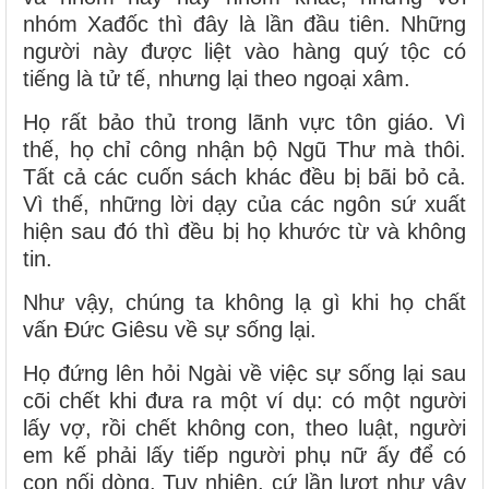
nhóm Xađốc thì đây là lần đầu tiên. Những
người này được liệt vào hàng quý tộc có
tiếng là tử tế, nhưng lại theo ngoại xâm.
Họ rất bảo thủ trong lãnh vực tôn giáo. Vì
thế, họ chỉ công nhận bộ Ngũ Thư mà thôi.
Tất cả các cuốn sách khác đều bị bãi bỏ cả.
Vì thế, những lời dạy của các ngôn sứ xuất
hiện sau đó thì đều bị họ khước từ và không
tin.
Như vậy, chúng ta không lạ gì khi họ chất
vấn Đức Giêsu về sự sống lại.
Họ đứng lên hỏi Ngài về việc sự sống lại sau
cõi chết khi đưa ra một ví dụ: có một người
lấy vợ, rồi chết không con, theo luật, người
em kế phải lấy tiếp người phụ nữ ấy để có
con nối dòng. Tuy nhiên, cứ lần lượt như vậy