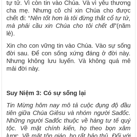
tự tử. Vì còn tin vào Chúa. Và vì yêu thương
cha mẹ. Nhưng cô chỉ xin Chúa cho được
chết đi: “
Nên tốt hơn là tôi đừng thắt cổ tự tử,
mà phải cầu xin Chúa cho tôi chết đi
”(năm
lẻ).
Xin cho con vững tin vào Chúa. Vào sự sống
đời sau. Để con sống xứng đáng ở đời này.
Nhưng không lưu luyến. Và không quá mê
mải đời này.
Suy Niệm 3: Có sự sống lại
Tin Mừng hôm nay mô tả cuộc đụng độ đầu
tiên giữa Chúa Giêsu và nhóm người Sađốc.
Những người Sađốc thuộc về hàng tư tế quý
tộc. Về mặt chính kiến, họ theo bọn xâm
lược. Về mặt tôn giáo, họ rất bảo thủ. Ðối với