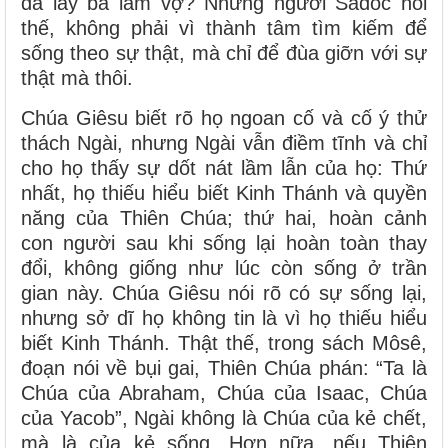
đã lấy bà làm vợ? Những người Sađốc hỏi
thế, không phải vì thành tâm tìm kiếm để
sống theo sự thật, mà chỉ để đùa giỡn với sự
thật mà thôi.
Chúa Giêsu biết rõ họ ngoan cố và cố ý thử
thách Ngài, nhưng Ngài vẫn điềm tĩnh và chỉ
cho họ thấy sự dốt nát lầm lẫn của họ: Thứ
nhất, họ thiếu hiểu biết Kinh Thánh và quyền
năng của Thiên Chúa; thứ hai, hoàn cảnh
con người sau khi sống lại hoàn toàn thay
đổi, không giống như lúc còn sống ở trần
gian này. Chúa Giêsu nói rõ có sự sống lại,
nhưng sở dĩ họ không tin là vì họ thiếu hiểu
biết Kinh Thánh. Thật thế, trong sách Môsê,
đoạn nói về bụi gai, Thiên Chúa phán: “Ta là
Chúa của Abraham, Chúa của Isaac, Chúa
của Yacob”, Ngài không là Chúa của kẻ chết,
mà là của kẻ sống. Hơn nữa, nếu Thiên