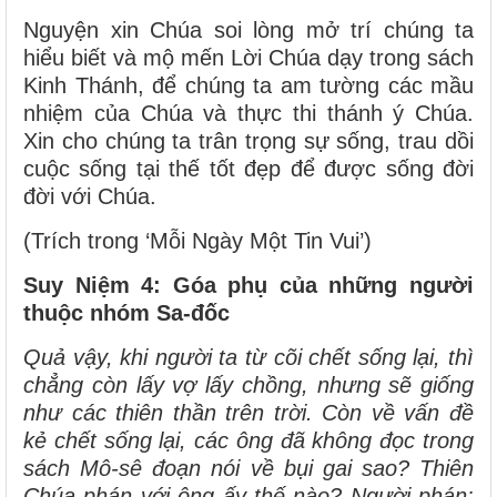
Nguyện xin Chúa soi lòng mở trí chúng ta
hiểu biết và mộ mến Lời Chúa dạy trong sách
Kinh Thánh, để chúng ta am tường các mầu
nhiệm của Chúa và thực thi thánh ý Chúa.
Xin cho chúng ta trân trọng sự sống, trau dồi
cuộc sống tại thế tốt đẹp để được sống đời
đời với Chúa.
(Trích trong ‘Mỗi Ngày Một Tin Vui’)
Suy Niệm 4: Góa phụ của những người
thuộc nhóm Sa-đốc
Quả vậy, khi người ta từ cõi chết sống lại, thì
chẳng còn lấy vợ lấy chồng, nhưng sẽ giống
như các thiên thần trên trời. Còn về vấn đề
kẻ chết sống lại, các ông đã không đọc trong
sách Mô-sê đoạn nói về bụi gai sao? Thiên
Chúa phán với ông ấy thế nào? Người phán: