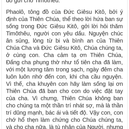
đồ gửi cho Timôthêu.
Phaolô, tông đồ của Ðức Giêsu Kitô, bởi ý
định của Thiên Chúa, thể theo lời hứa ban sự
sống trong Ðức Giêsu Kitô, gởi lời hỏi thăm
Timôthêu, người con yêu dấu. Nguyện chúc
ân sủng, lòng từ bi và bình an của Thiên
Chúa Cha và Ðức Giêsu Kitô, Chúa chúng ta,
ở cùng con. Cha cảm tạ ơn Thiên Chúa,
Ðấng cha phụng thờ như tổ tiên cha đã làm,
với một lương tâm trong sạch, ngày đêm cha
luôn luôn nhớ đến con, khi cha cầu nguyện.
Vì thế, cha khuyên con hãy làm sống lại ơn
Thiên Chúa đã ban cho con do việc đặt tay
của cha. Vì chưng, Thiên Chúa không ban
cho chúng ta một thần trí nhát sợ, mà là thần
trí dũng mạnh, bác ái và tiết độ. Vậy con, con
chớ hổ thẹn làm chứng cho Chúa chúng ta,
và cho cha nữa, là tù nhân của Người, nhưng