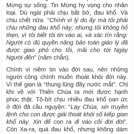
Mừng sự sống. Tin Mừng hy vọng cho nhân
loại. Dù ngài phải chịu bắt bớ, đau khổ. Và
chịu chết nữa. “
Chính vì lý do ấy mà tôi phải
chịu những đau khổ này; nhưng tôi không hổ
thẹn, vì tôi biết tôi tin vào ai, và xác tín rằng:
Người có đủ quyền năng bảo toàn giáo lý đã
được giao phó cho tôi, mãi cho tới Ngày
Người đến
” (năm chẵn).
Chính vì niềm tin vào đời sau, nên những
người công chính muốn thoát khỏi đời này.
Vì thế gian là “thung lũng đầy nước mắt”. Chỉ
khi về với Thiên Chúa ta mới được hạnh
phúc thật. Tô-bít chịu nhiều đau khổ oan ức
ở đời đã cầu nguyện: “
Lạy Chúa, xin truyền
lệnh cho con được giải thoát khỏi số kiếp gian
khổ này. Xin để con ra đi vào cõi đời đời
”.
Còn Xa-ra, quá đau khổ, nhưng không dám