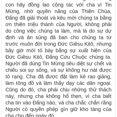
con hãy đồng lao cộng tác với cha vì Tin
Mừng, nhờ quyền năng của Thiên Chúa,
Ðấng đã giải thoát và kêu mời chúng ta bằng
ơn thiên triệu thánh của Người, không phải
do công việc chúng ta làm, mà là do sự dự
định và ân sủng đã ban cho chúng ta từ
trước muôn đời trong Ðức Giêsu Kitô, nhưng
bây giờ mới tỏ bày bằng sự xuất hiện của
Ðức Giêsu Kitô, Ðấng Cứu Chuộc chúng ta.
Người đã dùng Tin Mừng tiêu diệt sự chết và
chiếu soi sự sống, và sự không hư nát được
tỏ rạng. Cha đã được đặt làm kẻ rao giảng,
làm tông đồ và làm thầy dạy các dân ngoại.
Cũng do đó, cha phải chịu những thử thách
này, nhưng cha không hổ thẹn, vì cha biết
cha tin vào Ðấng nào, và cha chắc chắn rằng
Người có quyền phép gìn giữ kho tàng của
cha cho đến ngày đó.