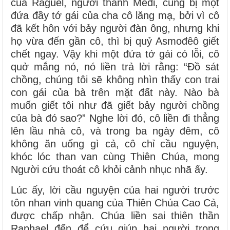
của Raguel, người thành Mêđi, cũng bị một
đứa đầy tớ gái của cha cô lăng mạ, bởi vì cô
đã kết hôn với bảy người đàn ông, nhưng khi
họ vừa đến gần cô, thì bị quỷ Asmođêô giết
chết ngay. Vậy khi một đứa tớ gái có lỗi, cô
quở mắng nó, nó liền trả lời rằng: “Ðồ sát
chồng, chúng tôi sẽ không nhìn thấy con trai
con gái của bà trên mặt đất này. Nào bà
muốn giết tôi như đã giết bảy người chồng
của bà đó sao?” Nghe lời đó, cô liền đi thẳng
lên lầu nhà cô, và trong ba ngày đêm, cô
không ăn uống gì cả, cô chỉ cầu nguyện,
khóc lóc than van cùng Thiên Chúa, mong
Người cứu thoát cô khỏi cảnh nhục nhã ấy.
Lúc ấy, lời cầu nguyện của hai người trước
tôn nhan vinh quang của Thiên Chúa Cao Cả,
được chấp nhận. Chúa liền sai thiên thần
Raphael đến để cứu giúp hai người trong