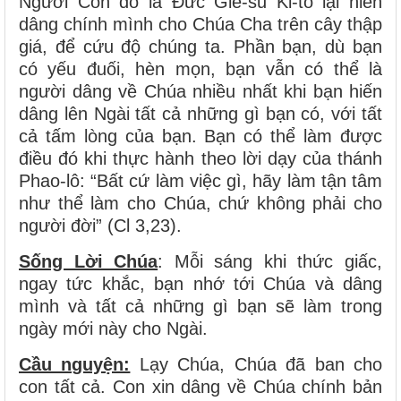
Người Con đó là Đức Giê-su Ki-tô lại hiến
dâng chính mình cho Chúa Cha trên cây thập
giá, để cứu độ chúng ta. Phần bạn, dù bạn
có yếu đuối, hèn mọn, bạn vẫn có thể là
người dâng về Chúa nhiều nhất khi bạn hiến
dâng lên Ngài tất cả những gì bạn có, với tất
cả tấm lòng của bạn. Bạn có thể làm được
điều đó khi thực hành theo lời dạy của thánh
Phao-lô: “Bất cứ làm việc gì, hãy làm tận tâm
như thể làm cho Chúa, chứ không phải cho
người đời” (Cl 3,23).
Sống Lời Chúa
: Mỗi sáng khi thức giấc,
ngay tức khắc, bạn nhớ tới Chúa và dâng
mình và tất cả những gì bạn sẽ làm trong
ngày mới này cho Ngài.
Cầu nguyện:
Lạy Chúa, Chúa đã ban cho
con tất cả. Con xin dâng về Chúa chính bản