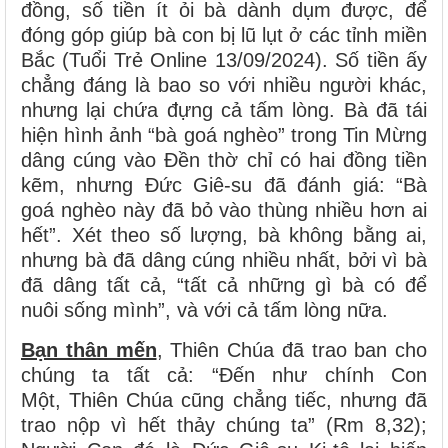
đồng, số tiền ít ỏi bà dành dụm được, để
đóng góp giúp bà con bị lũ lụt ở các tỉnh miền
Bắc (Tuổi Trẻ Online 13/09/2024). Số tiền ấy
chẳng đáng là bao so với nhiều người khác,
nhưng lại chứa đựng cả tấm lòng. Bà đã tái
hiện hình ảnh “bà goá nghèo” trong Tin Mừng
dâng cúng vào Đền thờ chỉ có hai đồng tiền
kẽm, nhưng Đức Giê-su đã đánh giá: “Bà
goá nghèo này đã bỏ vào thùng nhiều hơn ai
hết”. Xét theo số lượng, bà không bằng ai,
nhưng bà đã dâng cúng nhiều nhất, bởi vì bà
đã dâng tất cả, “tất cả những gì bà có để
nuôi sống mình”, và với cả tấm lòng nữa.
Bạn thân mến
, Thiên Chúa đã trao ban cho
chúng ta tất cả: “Đến như chính Con
Một, Thiên Chúa cũng chẳng tiếc, nhưng đã
trao nộp vì hết thảy chúng ta” (Rm 8,32);