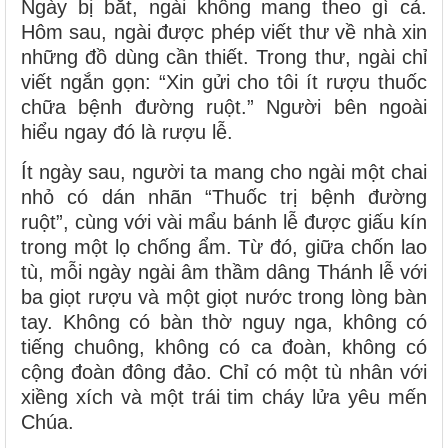
Ngày bị bắt, ngài không mang theo gì cả.
Hôm sau, ngài được phép viết thư về nhà xin
những đồ dùng cần thiết. Trong thư, ngài chỉ
viết ngắn gọn: “Xin gửi cho tôi ít rượu thuốc
chữa bệnh đường ruột.” Người bên ngoài
hiểu ngay đó là rượu lễ.
Ít ngày sau, người ta mang cho ngài một chai
nhỏ có dán nhãn “Thuốc trị bệnh đường
ruột”, cùng với vài mẩu bánh lễ được giấu kín
trong một lọ chống ẩm. Từ đó, giữa chốn lao
tù, mỗi ngày ngài âm thầm dâng Thánh lễ với
ba giọt rượu và một giọt nước trong lòng bàn
tay. Không có bàn thờ nguy nga, không có
tiếng chuông, không có ca đoàn, không có
cộng đoàn đông đảo. Chỉ có một tù nhân với
xiềng xích và một trái tim cháy lửa yêu mến
Chúa.