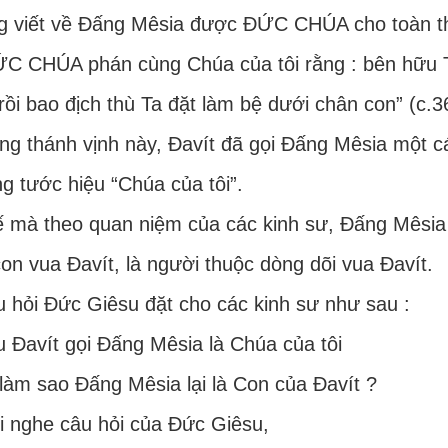
g viết về Đấng Mêsia được ĐỨC CHÚA cho toàn t
C CHÚA phán cùng Chúa của tôi rằng : bên hữu Ta
rồi bao địch thù Ta đặt làm bệ dưới chân con” (c.3
ng thánh vịnh này, Đavít đã gọi Đấng Mêsia một cá
g tước hiệu “Chúa của tôi”.
 mà theo quan niệm của các kinh sư, Đấng Mêsia (
con vua Đavít, là người thuộc dòng dõi vua Đavít.
 hỏi Đức Giêsu đặt cho các kinh sư như sau :
 Đavít gọi Đấng Mêsia là Chúa của tôi
 làm sao Đấng Mêsia lại là Con của Đavít ?
 nghe câu hỏi của Đức Giêsu,