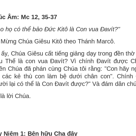
úc Âm: Mc 12, 35-37
o họ có thể bảo Ðức Kitô là Con vua Ðavít?"
 Mừng Chúa Giêsu Kitô theo Thánh Marcô.
 ấy, Chúa Giêsu cất tiếng giảng dạy trong đền thờ 
u Thế là con vua Ðavít? Vì chính Ðavít được C
ên Chúa đã phán cùng Chúa tôi rằng: "Con hãy n
 các kẻ thù con làm bệ dưới chân con". Chính 
ời lại có thể là Con Ðavít được?" Và đám dân chú
là lời Chúa.
y Niệm 1: Bên hữu Cha đây