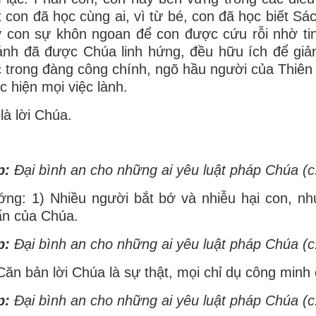
t con đã học cùng ai, vì từ bé, con đã học biết 
 con sự khôn ngoan để con được cứu rỗi nhờ tin
nh đã được Chúa linh hứng, đều hữu ích để giản
 trong đàng công chính, ngõ hầu người của Thiê
c hiện mọi việc lành.
là lời Chúa.
p:
Ðại bình an cho những ai yêu luật pháp Chúa (c
ng: 1) Nhiều người bắt bớ và nhiễu hại con, như
ấn của Chúa.
p:
Ðại bình an cho những ai yêu luật pháp Chúa (c
Căn bản lời Chúa là sự thật, mọi chỉ dụ công minh
p:
Ðại bình an cho những ai yêu luật pháp Chúa (c