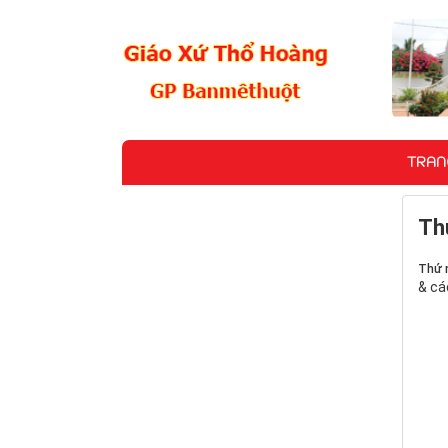
TRAN
Th
Thứ 
& cá