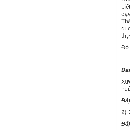
biế
dạy
Thá
dục
thự
Ðó 
Ðá
Xướ
hu
Ðá
2) 
Ðá