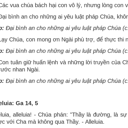
Các vua chúa bách hại con vô lý, nhưng lòng con v
Ðại bình an cho những ai yêu luật pháp Chúa, khô
p:
Ðại bình an cho những ai yêu luật pháp Chúa (c
Lạy Chúa, con mong ơn Ngài phù trợ, để thực thi n
p:
Ðại bình an cho những ai yêu luật pháp Chúa (c
Con tuân giữ huấn lệnh và những lời truyền của C
rước nhan Ngài.
p:
Ðại bình an cho những ai yêu luật pháp Chúa (c
eluia: Ga 14, 5
eluia, alleluia! - Chúa phán: "Thầy là đường, là s
c với Cha mà không qua Thầy. - Alleluia.