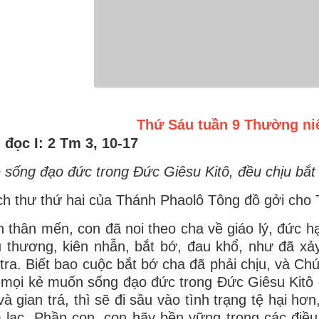
Thứ Sáu tuần 9 Thường ni
i đọc
I: 2 Tm 3, 10-17
 sống đạo đức trong Ðức Giêsu Kitô, đều chịu bắt
ch thư thứ hai của Thánh Phaolô Tông đồ gởi cho 
 thân mến, con đã noi theo cha về giáo lý, đức hạ
 thương, kiên nhẫn, bắt bớ, đau khổ, như đã xảy
tra. Biết bao cuộc bắt bớ cha đã phải chịu, và Chú
, mọi kẻ muốn sống đạo đức trong Ðức Giêsu Kitô 
 và gian trá, thì sẽ đi sâu vào tình trạng tệ hại h
 lạc. Phần con, con hãy bền vững trong các điều 