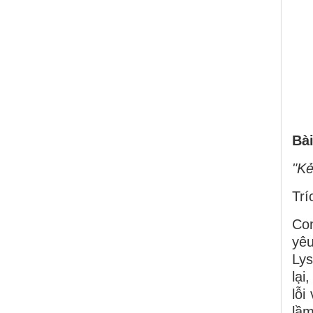
Bà
"Kẻ
Trí
Con
yêu
Lys
lại
lỗi
lầm