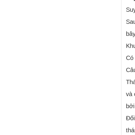
Suy
Sau
bây
Khu
Có 
Câu
Thá
và 
bởi
Đối
thá