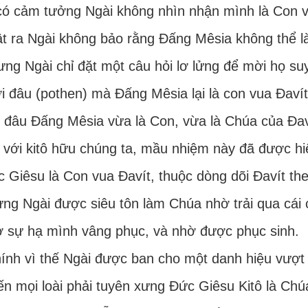
có cảm tưởng Ngài không nhìn nhận mình là Con v
t ra Ngài không bảo rằng Đấng Mêsia không thể l
ng Ngài chỉ đặt một câu hỏi lơ lửng để mời họ suy
i đâu (pothen) mà Đấng Mêsia lại là con vua Đavít 
 đâu Đấng Mêsia vừa là Con, vừa là Chúa của Đav
 với kitô hữu chúng ta, mầu nhiệm này đã được hiể
 Giêsu là Con vua Đavít, thuộc dòng dõi Đavít the
ng Ngài được siêu tôn làm Chúa nhờ trải qua cái c
 sự hạ mình vâng phục, và nhờ được phục sinh.
ính vì thế Ngài được ban cho một danh hiệu vượt 
ến mọi loài phải tuyên xưng Đức Giêsu Kitô là Chúa