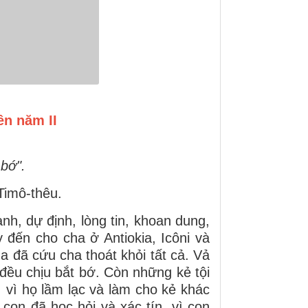
ên năm II
 bớ".
Timô-thêu.
nh, dự định, lòng tin, khoan dung,
 đến cho cha ở Antiokia, Icôni và
a đã cứu cha thoát khỏi tất cả. Vả
đều chịu bắt bớ. Còn những kẻ tội
ơn, vì họ lầm lạc và làm cho kẻ khác
con đã học hỏi và xác tín, vì con