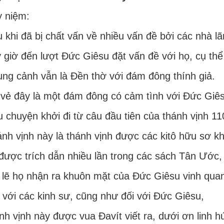
 niệm:
 khi đã bị chất vấn về nhiều vấn đề bởi các nhà lã
 giờ đến lượt Đức Giêsu đặt vấn đề với họ, cụ thể 
ng cảnh vẫn là Đền thờ với đám đông thính giả.
vẻ đây là một đám đông có cảm tình với Đức Giêsu
 chuyện khởi đi từ câu đầu tiên của thánh vịnh 11
nh vịnh này là thánh vịnh được các kitô hữu sơ kh
được trích dẫn nhiều lần trong các sách Tân Ước,
 lẽ họ nhận ra khuôn mặt của Đức Giêsu vinh quan
 với các kinh sư, cũng như đối với Đức Giêsu,
nh vịnh này được vua Đavít viết ra, dưới ơn linh