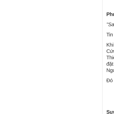
Ph
"Sa
Tin
Khi
Cứ
Thi
đặt
Ngư
Ðó 
Su