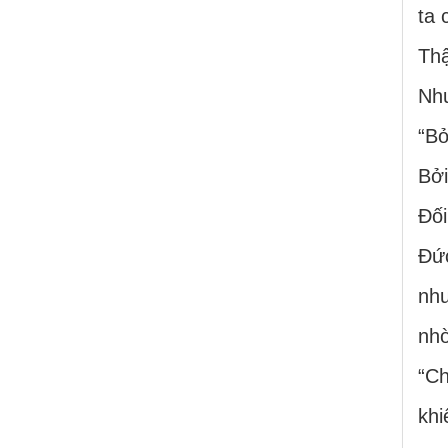
ta 
Thậ
Như
“Bở
Bởi
Đối
Đức
như
nhờ
“Ch
khi