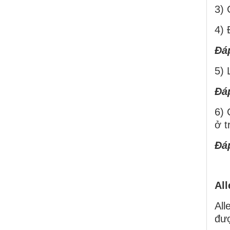
3) 
4) 
Ðá
5) 
Ðá
6) 
ở t
Ðá
All
All
đượ