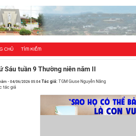
G CHỦ
TÌM KIẾM
ứ Sáu tuần 9 Thường niên năm II
Tác giả:
TGM Giuse Nguyễn Năng
năm - 04/06/2026 05:04
c tác giả