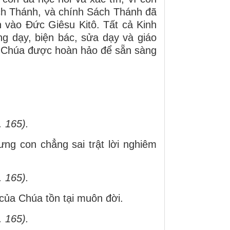
Sách Thánh, và chính Sách Thánh đã
 vào Ðức Giêsu Kitô. Tất cả Kinh
g dạy, biện bác, sửa dạy và giáo
n Chúa được hoàn hảo để sẵn sàng
. 165).
ng con chẳng sai trật lời nghiêm
. 165).
 của Chúa tồn tại muôn đời.
. 165).