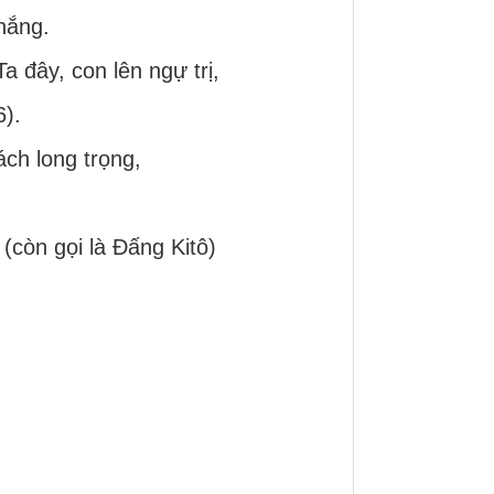
hắng.
 đây, con lên ngự trị,
6).
ch long trọng,
còn gọi là Đấng Kitô)