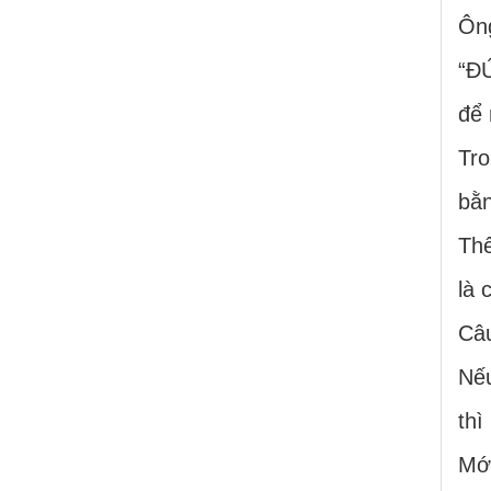
Ôn
“ĐỨ
để 
Tro
bằn
Thế
là 
Câu
Nếu
thì
Mới