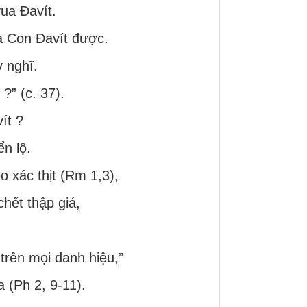
ua Đavít.
à Con Đavít được.
 nghĩ.
?” (c. 37).
ít ?
n lộ.
o xác thịt (Rm 1,3),
hết thập giá,
trên mọi danh hiệu,”
 (Ph 2, 9-11).