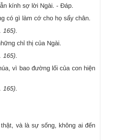
ẫn kính sợ lời Ngài. - Ðáp.
ng có gì làm cớ cho họ sẩy chân.
. 165).
hững chỉ thị của Ngài.
. 165).
húa, vì bao đường lối của con hiện
. 165).
ự thật, và là sự sống, không ai đến