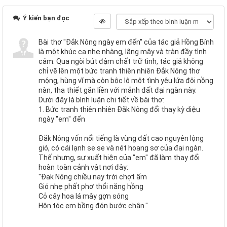
Ý kiến bạn đọc
Bài thơ "Đắk Nông ngày em đến" của tác giả Hồng Bính
là một khúc ca nhẹ nhàng, lãng mây và tràn đầy tình
cảm. Qua ngòi bút đậm chất trữ tình, tác giả không
chỉ vẽ lên một bức tranh thiên nhiên Đắk Nông thơ
mộng, hùng vĩ mà còn bộc lộ một tình yêu lứa đôi nồng
nàn, tha thiết gắn liền với mảnh đất đại ngàn này.
Dưới đây là bình luận chi tiết về bài thơ:
1. Bức tranh thiên nhiên Đắk Nông đổi thay kỳ diệu
ngày "em" đến
Đắk Nông vốn nổi tiếng là vùng đất cao nguyên lộng
gió, có cái lạnh se se và nét hoang sơ của đại ngàn.
Thế nhưng, sự xuất hiện của "em" đã làm thay đổi
hoàn toàn cảnh vật nơi đây:
"Đak Nông chiều nay trời chợt ấm
Gió nhẹ phất phơ thổi nắng hồng
Cỏ cây hoa lá mây gợn sóng
Hôn tóc em bồng đón bước chân."