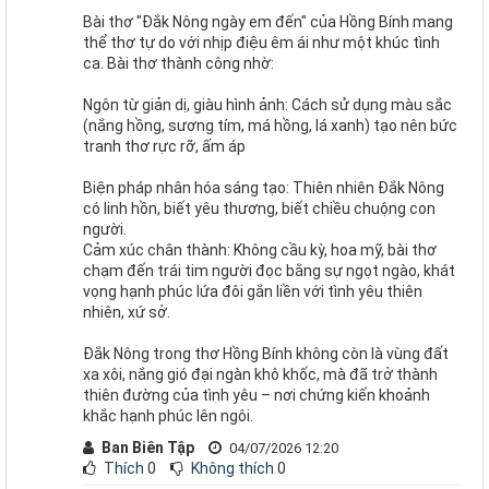
Bài thơ "Đắk Nông ngày em đến" của Hồng Bính mang
thể thơ tự do với nhịp điệu êm ái như một khúc tình
ca. Bài thơ thành công nhờ:
Ngôn từ giản dị, giàu hình ảnh: Cách sử dụng màu sắc
(nắng hồng, sương tím, má hồng, lá xanh) tạo nên bức
tranh thơ rực rỡ, ấm áp
Biện pháp nhân hóa sáng tạo: Thiên nhiên Đắk Nông
có linh hồn, biết yêu thương, biết chiều chuộng con
người.
Cảm xúc chân thành: Không cầu kỳ, hoa mỹ, bài thơ
chạm đến trái tim người đọc bằng sự ngọt ngào, khát
vọng hạnh phúc lứa đôi gắn liền với tình yêu thiên
nhiên, xứ sở.
Đắk Nông trong thơ Hồng Bính không còn là vùng đất
xa xôi, nắng gió đại ngàn khô khốc, mà đã trở thành
thiên đường của tình yêu – nơi chứng kiến khoảnh
khắc hạnh phúc lên ngôi.
Ban Biên Tập
04/07/2026 12:20
Thích
0
Không thích
0