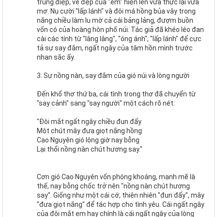
trùng điệp, vẻ đẹp của "em" hiện lên vừa thực lại vừa
mơ. Nụ cười "lấp lánh" và đôi má hồng bủa vây trong
nắng chiều làm lu mờ cả cái bảng lảng, đượm buồn
vốn có của hoàng hôn phố núi. Tác giả đã khéo léo đan
cài các tính từ "lâng lâng", "óng ánh", "lấp lánh" để cực
tả sự say đắm, ngất ngây của tâm hồn mình trước
nhan sắc ấy.
3. Sự nồng nàn, say đắm của gió núi và lòng người
Đến khổ thơ thứ ba, cái tình trong thơ đã chuyển từ
"say cảnh" sang "say người" một cách rõ nét:
"Đôi mắt ngất ngây chiều đun đẩy
Một chút mây đưa giọt nắng hồng
Cao Nguyên gió lộng giờ nay bỗng
Lại thổi nồng nàn chút hương say."
Cơn gió Cao Nguyên vốn phóng khoáng, mạnh mẽ là
thế, nay bỗng chốc trở nên "nồng nàn chút hương
say". Giống như một cái cớ, thiên nhiên "đun đẩy", mây
"đưa giọt nắng" để tác hợp cho tình yêu. Cái ngất ngây
của đôi mắt em hay chính là cái ngất ngây của lòng