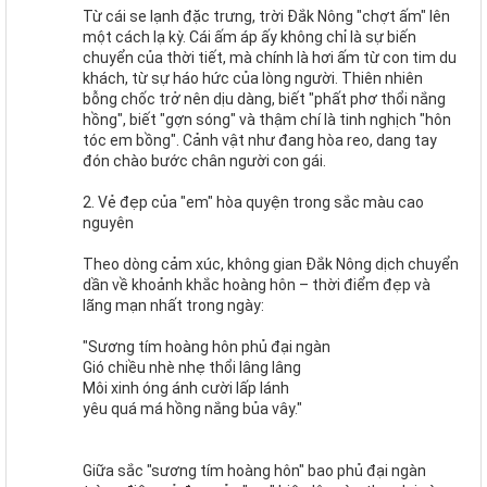
Từ cái se lạnh đặc trưng, trời Đắk Nông "chợt ấm" lên
một cách lạ kỳ. Cái ấm áp ấy không chỉ là sự biến
chuyển của thời tiết, mà chính là hơi ấm từ con tim du
khách, từ sự háo hức của lòng người. Thiên nhiên
bỗng chốc trở nên dịu dàng, biết "phất phơ thổi nắng
hồng", biết "gợn sóng" và thậm chí là tinh nghịch "hôn
tóc em bồng". Cảnh vật như đang hòa reo, dang tay
đón chào bước chân người con gái.
2. Vẻ đẹp của "em" hòa quyện trong sắc màu cao
nguyên
Theo dòng cảm xúc, không gian Đắk Nông dịch chuyển
dần về khoảnh khắc hoàng hôn – thời điểm đẹp và
lãng mạn nhất trong ngày:
"Sương tím hoàng hôn phủ đại ngàn
Gió chiều nhè nhẹ thổi lâng lâng
Môi xinh óng ánh cười lấp lánh
yêu quá má hồng nắng bủa vây."
Giữa sắc "sương tím hoàng hôn" bao phủ đại ngàn