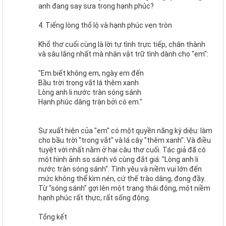
anh đang say sưa trong hạnh phúc?
4. Tiếng lòng thổ lộ và hạnh phúc vẹn tròn
Khổ thơ cuối cùng là lời tự tình trực tiếp, chân thành
và sâu lắng nhất mà nhân vật trữ tình dành cho "em":
"Em biết không em, ngày em đến
Bầu trời trong vắt lá thêm xanh
Lòng anh li nước tràn sóng sánh
Hạnh phúc dâng tràn bởi có em."
Sự xuất hiện của "em" có một quyền năng kỳ diệu: làm
cho bầu trời "trong vắt" và lá cây "thêm xanh". Và điều
tuyệt vời nhất nằm ở hai câu thơ cuối. Tác giả đã có
một hình ảnh so sánh vô cùng đắt giá: "Lòng anh li
nước tràn sóng sánh". Tình yêu và niềm vui lớn đến
mức không thể kìm nén, cứ thế trào dâng, đong đầy.
Từ "sóng sánh" gợi lên một trạng thái động, một niềm
hạnh phúc rất thực, rất sống động.
Tổng kết