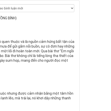
HỒNG BÍNH)
i quen thuộc và là nguồn cảm hứng bất tận của
a mưa để gửi gắm nỗi buồn, sự cô đơn hay những
h một lối đi hoàn toàn mới. Qua bài thơ "Em ngồi
. Bài thơ không chỉ là tiếng lòng tha thiết của
, ngày sum họp, mang đến cho người đọc một
 thuộc nhưng được cảm nhận bằng một tâm hồn
lạnh lẽo, mà trái lại, nó khơi dậy những thanh