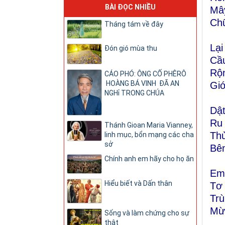
BÀI ĐỌC NHIỀU
Mây
Chữ
Tháng tám về đây
Lại
Đón gió mùa thu
Cầu
Rộn
CÁO PHÓ: ÔNG CỐ PHÊRÔ
HOÀNG BÁ VINH ĐÃ AN
Gió
NGHỉ TRONG CHÚA
Dật
Ru 
Thánh Gioan Maria Vianney,
Thủ
linh mục, bổn mạng các cha
sở
Bên
Chính anh em hãy cho họ ăn
Em 
Hiểu biết và Dấn thân
Tơ 
Trù
Mừn
Sống và làm chứng cho sự
thật