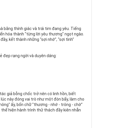
bằng thính giác và trái tim đang yêu. Tiếng
yển hóa thành "từng lời yêu thương" ngọt ngào.
ầy, kết thành những "sợi nhớ", "sợi tình"
vẻ đẹp rạng ngời và duyên dáng:
ác giả bỗng chốc trở nên có linh hồn, biết
n lúc này đóng vai trò như một đòn bẩy, làm cho
ng" ấy, bốn chữ "thương - nhớ - trông - chờ"
thể hiện hành trình thử thách đầy kiên nhẫn