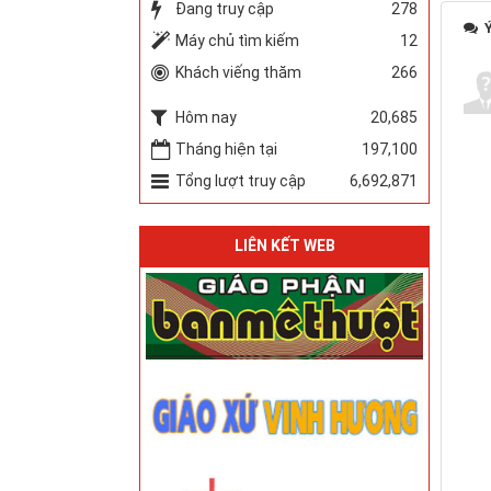
Đang truy cập
278
Ý
Máy chủ tìm kiếm
12
Khách viếng thăm
266
Hôm nay
20,685
Tháng hiện tại
197,100
Tổng lượt truy cập
6,692,871
LIÊN KẾT WEB