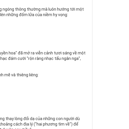
ong ngóng thông thường mà luôn hướng tới một
p lên những đốm lửa của niềm hy vọng:
uyền hoa" đã mở ra viễn cảnh tươi sáng về một
 nhạc đám cưới "rộn ràng nhạc tấu ngân nga",
h mẽ và thiêng liêng:
ng thay lòng đổi dạ của những con người dù
hoảng cách địa lý ("hai phương tìm về") để