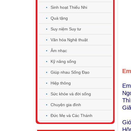
Sinh hoạt Thiếu Nhi
Quà tặng
Suy niệm Suy tư
Văn hóa Nghệ thuật
Âm nhạc
Kỹ năng sống
Em
Giúp nhau Sống Đạo
Hiệp thông
Em 
Ngọ
Sức khỏe và đời sống
Th
Chuyện gia đình
Giă
Đức Mẹ và Các Thánh
Gió
Hôn