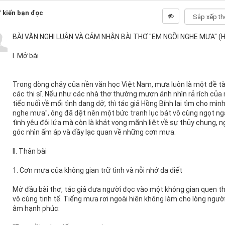
 kiến bạn đọc
BÀI VĂN NGHỊ LUẬN VÀ CẢM NHẬN BÀI THƠ "EM NGỒI NGHE MƯA" (
I. Mở bài
Trong dòng chảy của nền văn học Việt Nam, mưa luôn là một đề tà
các thi sĩ. Nếu như các nhà thơ thường mượn ánh nhìn rả rích củ
tiếc nuối về mối tình dang dở, thì tác giả Hồng Bính lại tìm cho mìn
nghe mưa", ông đã dệt nên một bức tranh lục bát vô cùng ngọt ngào
tình yêu đôi lứa mà còn là khát vọng mãnh liệt về sự thủy chung
góc nhìn ấm áp và đầy lạc quan về những cơn mưa.
II. Thân bài
1. Cơn mưa của không gian trữ tình và nỗi nhớ da diết
Mở đầu bài thơ, tác giả đưa người đọc vào một không gian quen
vô cùng tinh tế. Tiếng mưa rơi ngoài hiên không làm cho lòng người 
âm hạnh phúc: