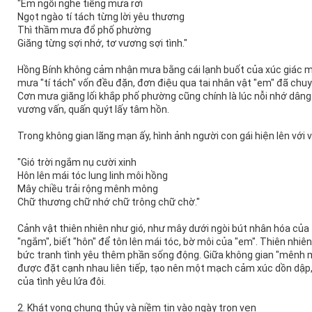
"Em ngồi nghe tiếng mưa rơi
Ngọt ngào tí tách từng lời yêu thương
Thì thầm mưa đổ phố phường
Giăng từng sợi nhớ, tơ vương sợi tình."
Hồng Bính không cảm nhận mưa bằng cái lạnh buốt của xúc giác mà 
mưa "tí tách" vốn đều đặn, đơn điệu qua tai nhân vật "em" đã chu
Cơn mưa giăng lối khắp phố phường cũng chính là lúc nỗi nhớ dâng đ
vương vấn, quấn quýt lấy tâm hồn.
Trong không gian lãng mạn ấy, hình ảnh người con gái hiện lên với 
"Gió trời ngắm nụ cười xinh
Hôn lên mái tóc lung linh môi hồng
Mây chiều trải rộng mênh mông
Chữ thương chữ nhớ chữ trông chữ chờ."
Cảnh vật thiên nhiên như gió, như mây dưới ngòi bút nhân hóa của t
"ngắm", biết "hôn" để tôn lên mái tóc, bờ môi của "em". Thiên nhiê
bức tranh tình yêu thêm phần sống động. Giữa không gian "mênh mô
được đặt cạnh nhau liên tiếp, tạo nên một mạch cảm xúc dồn dập, 
của tình yêu lứa đôi.
2. Khát vọng chung thủy và niềm tin vào ngày trọn vẹn