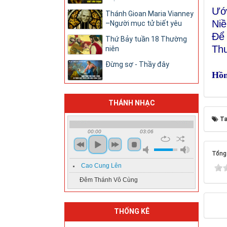
Ướ
Thánh Gioan Maria Vianney
Niề
–Người mục tử biết yêu
Để 
Thứ Bảy tuần 18 Thường
Thu
niên
Đừng sợ - Thầy đây
Hồn
THÁNH NHẠC
Ta
00:00
03:06
Tổng 
Cao Cung Lên
Đêm Thánh Vô Cùng
THỐNG KÊ