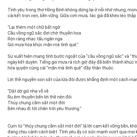
Tình yêu trong thơ Hồng Bính không dừng lại ở nỗi nhớ nhung, m
cái kết trọn vẹn, bền vững. Giữa cơn mưa, tác giả đã khéo léo thắ
"Lại thêm một chữ bất ngờ
Cầu vồng ngũ sắc đợi chờ thuyền hoa
Rộn ràng nhạc tấu ngân nga
Gió mưa hòa khúc mặn mà tình quê."
Sự xuất hiện mang tính bước ngoặt của "cầu vồng ngũ sắc" và "th
ngày kết duyên. Tiếng gió mưa rả rích giờ đây đã biến thành khúc
hòa quyện cùng cái "mặn mà tình quê" đầy thân thuộc.
Lời thề nguyền son sắt của lứa đôi được khẳng định một cách mạn
"Dật dờ gió nhẹ vỗ về
Ru êm thuyền bến lời thề nên đôi
Thủy chung cầm sắt một đời
Bên nhau đi tới chân trời yêu thương."
Cụm từ "thủy chung cầm sắt một đời" là lời cam kết vững bền, khô
đang chịu cảnh cách biệt. Tình yêu ấy có sức mạnh vượt qua mọi k