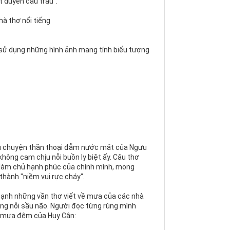
t duyên cau trầu".
hà thơ nổi tiếng
c sử dụng những hình ảnh mang tính biểu tượng
âu chuyện thần thoại đẫm nước mắt của Ngưu
không cam chịu nỗi buồn ly biệt ấy. Câu thơ
 làm chủ hạnh phúc của chính mình, mong
thành "niềm vui rực cháy".
cạnh những vần thơ viết về mưa của các nhà
ững nỗi sầu não. Người đọc từng rùng mình
ng mưa đêm của Huy Cận: