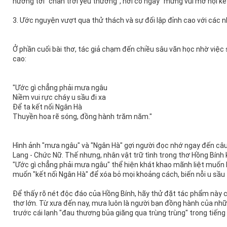
hướng tới "chân trời yêu thương", nơi có ngày "mừng vui mở hội kế
3. Ước nguyện vượt qua thử thách và sự đối lập đỉnh cao với các n
Ở phần cuối bài thơ, tác giả chạm đến chiều sâu văn học nhờ việ
cao:
"Ước gì chẳng phải mưa ngâu
Niềm vui rực cháy u sầu đi xa
Để ta kết nối Ngân Hà
Thuyền hoa rẽ sóng, đồng hành trăm năm."
Hình ảnh "mưa ngâu" và "Ngân Hà" gợi người đọc nhớ ngay đến c
Lang - Chức Nữ. Thế nhưng, nhân vật trữ tình trong thơ Hồng Bính 
"Ước gì chẳng phải mưa ngâu" thể hiện khát khao mãnh liệt muốn
muốn "kết nối Ngân Hà" để xóa bỏ mọi khoảng cách, biến nỗi u sầu 
Để thấy rõ nét độc đáo của Hồng Bính, hãy thử đặt tác phẩm này 
thơ lớn. Từ xưa đến nay, mưa luôn là người bạn đồng hành của nh
trước cái lạnh "đau thương bủa giăng qua trùng trùng" trong tiế