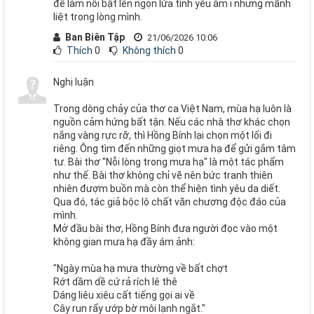
để làm nổi bật lên ngọn lửa tình yêu âm ỉ nhưng mãnh
liệt trong lòng mình.
Ban Biên Tập
21/06/2026 10:06
Thích
0
Không thích
0
Nghị luận
Trong dòng chảy của thơ ca Việt Nam, mùa hạ luôn là
nguồn cảm hứng bất tận. Nếu các nhà thơ khác chọn
nắng vàng rực rỡ, thì Hồng Bính lại chọn một lối đi
riêng. Ông tìm đến những giọt mưa hạ để gửi gắm tâm
tư. Bài thơ "Nỗi lòng trong mưa hạ" là một tác phẩm
như thế. Bài thơ không chỉ vẽ nên bức tranh thiên
nhiên đượm buồn mà còn thể hiện tình yêu da diết.
Qua đó, tác giả bộc lộ chất văn chương độc đáo của
mình.
Mở đầu bài thơ, Hồng Bính đưa người đọc vào một
không gian mưa hạ đầy ám ảnh:
"Ngày mùa hạ mưa thường về bất chợt
Rớt dầm dề cứ rả rích lê thê
Dáng liêu xiêu cất tiếng gọi ai về
Cây run rẩy ướp bờ môi lạnh ngắt."