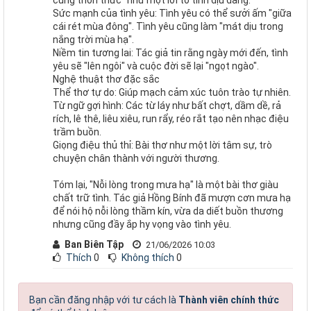
Sức mạnh của tình yêu: Tình yêu có thể sưởi ấm "giữa
cái rét mùa đông". Tình yêu cũng làm "mát dịu trong
nắng trời mùa hạ".
Niềm tin tương lai: Tác giả tin rằng ngày mới đến, tình
yêu sẽ "lên ngôi" và cuộc đời sẽ lại "ngọt ngào".
Nghệ thuật thơ đặc sắc
Thể thơ tự do: Giúp mạch cảm xúc tuôn trào tự nhiên.
Từ ngữ gợi hình: Các từ láy như bất chợt, dầm dề, rả
rích, lê thê, liêu xiêu, run rẩy, réo rắt tạo nên nhạc điệu
trầm buồn.
Giọng điệu thủ thỉ: Bài thơ như một lời tâm sự, trò
chuyện chân thành với người thương.
Tóm lại, "Nỗi lòng trong mưa hạ" là một bài thơ giàu
chất trữ tình. Tác giả Hồng Bính đã mượn cơn mưa hạ
để nói hộ nỗi lòng thầm kín, vừa da diết buồn thương
nhưng cũng đầy ắp hy vọng vào tình yêu.
Ban Biên Tập
21/06/2026 10:03
Thích
0
Không thích
0
Bạn cần đăng nhập với tư cách là
Thành viên chính thức