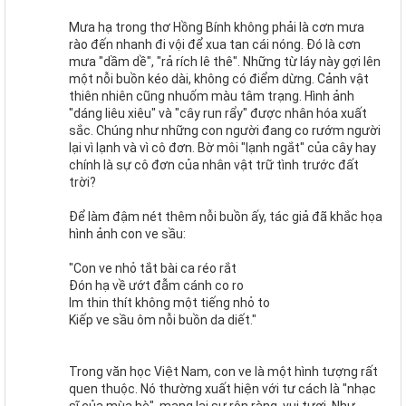
Mưa hạ trong thơ Hồng Bính không phải là cơn mưa
rào đến nhanh đi vội để xua tan cái nóng. Đó là cơn
mưa "dầm dề", "rả rích lê thê". Những từ láy này gợi lên
một nỗi buồn kéo dài, không có điểm dừng. Cảnh vật
thiên nhiên cũng nhuốm màu tâm trạng. Hình ảnh
"dáng liêu xiêu" và "cây run rẩy" được nhân hóa xuất
sắc. Chúng như những con người đang co rướm người
lại vì lạnh và vì cô đơn. Bờ môi "lạnh ngắt" của cây hay
chính là sự cô đơn của nhân vật trữ tình trước đất
trời?
Để làm đậm nét thêm nỗi buồn ấy, tác giả đã khắc họa
hình ảnh con ve sầu:
"Con ve nhỏ tắt bài ca réo rắt
Đón hạ về ướt đẫm cánh co ro
Im thin thít không một tiếng nhỏ to
Kiếp ve sầu ôm nỗi buồn da diết."
Trong văn học Việt Nam, con ve là một hình tượng rất
quen thuộc. Nó thường xuất hiện với tư cách là "nhạc
sĩ của mùa hè", mang lại sự rộn ràng, vui tươi. Như