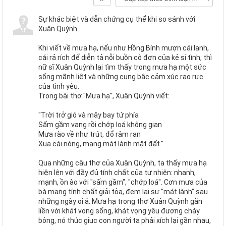
Sự khác biệt và dẫn chứng cụ thể khi so sánh với
Xuân Quỳnh
Khi viết về mưa hạ, nếu như Hồng Bính mượn cái lạnh,
cái rả rích để diễn tả nỗi buồn cô đơn của kẻ si tình, thì
nữ sĩ Xuân Quỳnh lại tìm thấy trong mưa hạ một sức
sống mãnh liệt và những cung bậc cảm xúc rạo rực
của tình yêu.
Trong bài thơ "Mưa hạ", Xuân Quỳnh viết:
"Trời trở gió và mây bay tứ phía
Sấm gầm vang rồi chớp loá không gian
Mưa rào về như trút, đổ râm ran
Xua cái nóng, mang mát lành mặt đất."
Qua những câu thơ của Xuân Quỳnh, ta thấy mưa hạ
hiện lên với đầy đủ tính chất của tự nhiên: nhanh,
mạnh, ồn ào với "sấm gầm", "chớp loá". Cơn mưa của
bà mang tính chất giải tỏa, đem lại sự "mát lành" sau
những ngày oi ả. Mưa hạ trong thơ Xuân Quỳnh gắn
liền với khát vọng sống, khát vọng yêu đương cháy
bỏng, nó thúc giục con người ta phải xích lại gần nhau,