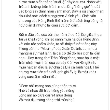
nước mưa biến thành "suối lệ" đầy đau xót. Nhân vật
trữ tình không trốn tránh mưa. Ông "hứng gió", "nuốt
vào lòng say đắm mặn vành môi". Đây là sự chấp nhận
đau khổ một cách tự nguyện vì tình yêu. Chất văn
chương của Hồng Bính thể hiện rõ ở cách ông dùng từ
ngữ giản dị nhưng lại giàu sức gợi cảm.
Điểm đặc sắc của bài thơ nằm ở sự đối lập giữa thực
tại và khát vọng. Khi so sánh mưa hạ của Hồng Bính
với các tác phẩm khác, ta sẽ thấy rõ nét riêng này.
Trong bài thơ "Mưa hạ" của Xuân Quỳnh, cơn mưa
mang lại sự mát lành, là cái cớ để đôi lứa xích lại gần
nhau. Hay trong thơ Trần Đăng Khoa, mưa hạ là một
trận chiến vui nhộn của cỏ cây. Còn với Hồng Bính,
mưa hạ ban đầu là sự chia cắt, là cái lạnh ngắt. Thế
nhưng, vượt lên trên cái lạnh giá ấy lại là một khát
vọng sưởi ấm mãnh liệt:
"Ừ em nhỉ, mong sao cùng thổn thức
Nhớ về nhau để trao tiếng yêu nồng
Lòng ấm áp giữa cái rét mùa đông
Và mát dịu trong nắng trời mùa hạ."