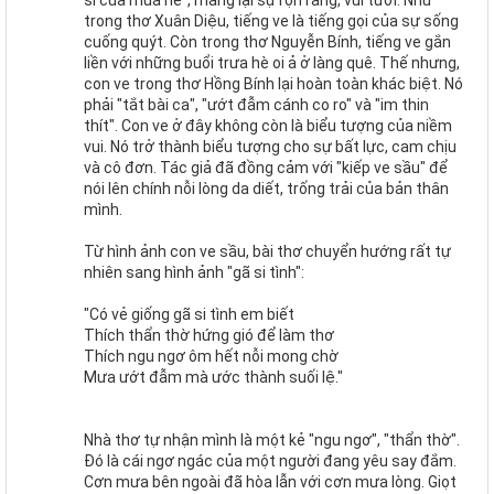
trong thơ Xuân Diệu, tiếng ve là tiếng gọi của sự sống
cuống quýt. Còn trong thơ Nguyễn Bính, tiếng ve gắn
liền với những buổi trưa hè oi ả ở làng quê. Thế nhưng,
con ve trong thơ Hồng Bính lại hoàn toàn khác biệt. Nó
phải "tắt bài ca", "ướt đẫm cánh co ro" và "im thin
thít". Con ve ở đây không còn là biểu tượng của niềm
vui. Nó trở thành biểu tượng cho sự bất lực, cam chịu
và cô đơn. Tác giả đã đồng cảm với "kiếp ve sầu" để
nói lên chính nỗi lòng da diết, trống trải của bản thân
mình.
Từ hình ảnh con ve sầu, bài thơ chuyển hướng rất tự
nhiên sang hình ảnh "gã si tình":
"Có vẻ giống gã si tình em biết
Thích thẩn thờ hứng gió để làm thơ
Thích ngu ngơ ôm hết nỗi mong chờ
Mưa ướt đẫm mà ước thành suối lệ."
Nhà thơ tự nhận mình là một kẻ "ngu ngơ", "thẩn thờ".
Đó là cái ngơ ngác của một người đang yêu say đắm.
Cơn mưa bên ngoài đã hòa lẫn với cơn mưa lòng. Giọt