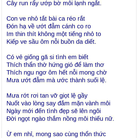
Cây run rẩy ướp bờ môi lạnh ngắt.
Con ve nhỏ tắt bài ca réo rắt
Đón hạ về ướt đẫm cánh co ro
Im thin thít không một tiếng nhỏ to
Kiếp ve sầu ôm nỗi buồn da diết.
Có vẻ giống gã si tình em biết
Thích thẩn thờ hứng gió để làm thơ
Thích ngu ngơ ôm hết nỗi mong chờ
Mưa ướt đẫm mà ước thành suối lệ.
Mưa rớt rơi tan vỡ giọt lệ gầy
Nuốt vào lòng say đắm mặn vành môi
Ngày mới đến tình đẹp sẽ lên ngôi
Đời ngọt ngào thắm nồng môi thiếu nữ.
Ừ em nhỉ, mong sao cùng thổn thức