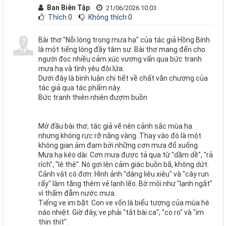
Ban Biên Tập
21/06/2026 10:03
Thích
0
Không thích
0
Bài thơ "Nỗi lòng trong mưa hạ" của tác giả Hồng Bính
là một tiếng lòng đầy tâm sự. Bài thơ mang đến cho
người đọc nhiều cảm xúc vương vấn qua bức tranh
mưa hạ và tình yêu đôi lứa.
Dưới đây là bình luận chi tiết về chất văn chương của
tác giả qua tác phẩm này.
Bức tranh thiên nhiên đượm buồn
Mở đầu bài thơ, tác giả vẽ nên cảnh sắc mùa hạ
nhưng không rực rỡ nắng vàng. Thay vào đó là một
không gian ảm đạm bởi những cơn mưa đổ xuống.
Mưa hạ kéo dài: Cơn mưa được tả qua từ "dầm dề", "rả
rích", "lê thê". Nó gợi lên cảm giác buồn bã, không dứt.
Cảnh vật cô đơn: Hình ảnh "dáng liêu xiêu" và "cây run
rẩy" làm tăng thêm vẻ lạnh lẽo. Bờ môi như "lạnh ngắt"
vì thấm đẫm nước mưa.
Tiếng ve im bặt: Con ve vốn là biểu tượng của mùa hè
náo nhiệt. Giờ đây, ve phải "tắt bài ca", "co ro" và "im
thin thít".