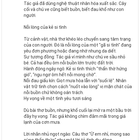
Tác giả đã dùng nghệ thuật nhân hóa xuất sắc. Cây
cối và chú ve cũng biết buồn, biết đau khổ như con
người.
Nỗi lòng của kẻ si tình
Từ cảnh vật, nhà thơ khéo léo chuyển sang tâm trạng
của con người. Đó là nỗi lòng của một "gã si tình" đang
yêu đơn phương hoặc đang nhớ nhung da diết.
Sự tương đồng: Tác giả ví mình như chú ve sầu nhỏ
bé. Cả hai đều ôm nỗi buồn lớn trước đất trời.
Hành động ngây ngô: Kẻ si tình thích "thẩn thờ hứng
gió", "ngu ngơ ôm hết nỗi mong chờ".
Nỗi đau giấu kín: Giọt mưa hòa lẫn với "suối lệ". Nhân
vật trữ tình chọn cách "nuốt vào lòng" vị mặn chát của
nỗi buồn chứ không oán trách.
Hy vọng về một tình yêu tươi sáng
Dù bài thơ buồn, nhưng khổ cuối lại mở ra một bầu trời
đầy hy vọng. Tác giả không chìm đắm mãi trong giá
lạnh của cơn mưa.
Lời nhắn nhủ ngọt ngào: Câu thơ "Ừ em nhỉ, mong sao
cùng thổn thức" như một lời tỏ tình dịu dàng.