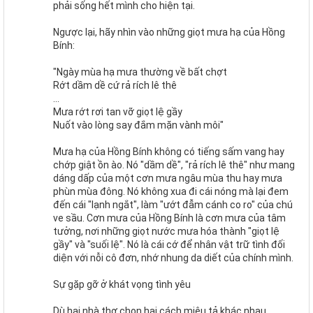
phải sống hết mình cho hiện tại.
Ngược lại, hãy nhìn vào những giọt mưa hạ của Hồng
Bính:
"Ngày mùa hạ mưa thường về bất chợt
Rớt dầm dề cứ rả rích lê thê
...
Mưa rớt rơi tan vỡ giọt lệ gầy
Nuốt vào lòng say đắm mặn vành môi"
Mưa hạ của Hồng Bính không có tiếng sấm vang hay
chớp giật ồn ào. Nó "dầm dề", "rả rích lê thê" như mang
dáng dấp của một cơn mưa ngâu mùa thu hay mưa
phùn mùa đông. Nó không xua đi cái nóng mà lại đem
đến cái "lạnh ngắt", làm "ướt đẫm cánh co ro" của chú
ve sầu. Cơn mưa của Hồng Bính là cơn mưa của tâm
tưởng, nơi những giọt nước mưa hóa thành "giọt lệ
gầy" và "suối lệ". Nó là cái cớ để nhân vật trữ tình đối
diện với nỗi cô đơn, nhớ nhung da diết của chính mình.
Sự gặp gỡ ở khát vọng tình yêu
Dù hai nhà thơ chọn hai cách miêu tả khác nhau,