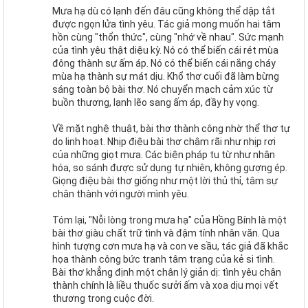
Mưa hạ dù có lạnh đến đâu cũng không thể dập tắt
được ngọn lửa tình yêu. Tác giả mong muốn hai tâm
hồn cùng "thổn thức", cùng "nhớ về nhau". Sức mạnh
của tình yêu thật diệu kỳ. Nó có thể biến cái rét mùa
đông thành sự ấm áp. Nó có thể biến cái nắng cháy
mùa hạ thành sự mát dịu. Khổ thơ cuối đã làm bừng
sáng toàn bộ bài thơ. Nó chuyển mạch cảm xúc từ
buồn thương, lạnh lẽo sang ấm áp, đầy hy vọng.
Về mặt nghệ thuật, bài thơ thành công nhờ thể thơ tự
do linh hoạt. Nhịp điệu bài thơ chậm rãi như nhịp rơi
của những giọt mưa. Các biện pháp tu từ như nhân
hóa, so sánh được sử dụng tự nhiên, không gượng ép.
Giọng điệu bài thơ giống như một lời thủ thỉ, tâm sự
chân thành với người mình yêu.
Tóm lại, "Nỗi lòng trong mưa hạ" của Hồng Bính là một
bài thơ giàu chất trữ tình và đậm tính nhân văn. Qua
hình tượng cơn mưa hạ và con ve sầu, tác giả đã khắc
họa thành công bức tranh tâm trạng của kẻ si tình.
Bài thơ khẳng định một chân lý giản dị: tình yêu chân
thành chính là liều thuốc sưởi ấm và xoa dịu mọi vết
thương trong cuộc đời.