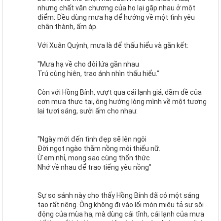
nhưng chất văn chương của họ lại gặp nhau ở một
điểm: Đều dùng mưa hạ để hướng về một tình yêu
chân thành, ấm áp.
Với Xuân Quỳnh, mưa là để thấu hiểu và gắn kết:
"Mưa hạ về cho đôi lứa gần nhau
Trú cùng hiên, trao ánh nhìn thấu hiểu."
Còn với Hồng Bính, vượt qua cái lạnh giá, dầm dề của
cơn mưa thực tại, ông hướng lòng mình về một tương
lai tươi sáng, sưởi ấm cho nhau:
"Ngày mới đến tình đẹp sẽ lên ngôi
Đời ngọt ngào thắm nồng môi thiếu nữ.
Ừ em nhỉ, mong sao cùng thổn thức
Nhớ về nhau để trao tiếng yêu nồng"
Sự so sánh này cho thấy Hồng Bính đã có một sáng
tạo rất riêng. Ông không đi vào lối mòn miêu tả sự sôi
động của mùa hạ, mà dùng cái tĩnh, cái lạnh của mưa