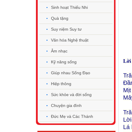
Sinh hoạt Thiếu Nhi
Quà tặng
Suy niệm Suy tư
Văn hóa Nghệ thuật
Âm nhạc
Lời
Kỹ năng sống
Giúp nhau Sống Đạo
Tră
Đầm
Hiệp thông
Mịt
Sức khỏe và đời sống
Mây
Chuyện gia đình
Tră
Đức Mẹ và Các Thánh
Lời
Lá 