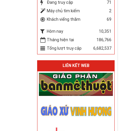
Đang truy cập
71
Máy chủ tìm kiếm
2
Khách viếng thăm
69
Hôm nay
10,351
Tháng hiện tại
186,766
Tổng lượt truy cập
6,682,537
LIÊN KẾT WEB