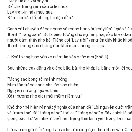
"Mây lùa gió vội bay đi
Để che trăng xám sầu bi lệ nhòa
Lạy trời xin hãy mau qua
Đêm dài bão tố, phong ba dập dồn."
Cảnh vật chuyển động nhanh và mạnh hơn với "mây lùa", "gió vội".
thành "trăng xám". Đó là biểu tượng cho sự tàn phai, sầu bi và đa
người cảm thấy nhỏ bé. Tiếng gọi "Lạy trời" vang lên đầy khắc khoải
thành, mong sao những đau khổ mau chóng trôi qua.
3. Khát vọng bình yên và niềm tin vào ngày mai (Khổ 4)
Sau những cay đắng và giông bão, bài thơ khép lại bằng một lời n
"Mong sao bóng tối mênh mông
Mưa tàn trăng sáng cho lòng an nhiên
Nguyện xin ông Tạo vô biên
Xót thương nhỏ giọt môi mềm niềm vui."
Khổ thơ thể hiện rõ nhất ý nghĩa của nhan đề "Lời nguyện dưới t
và "mưa tàn" để "trăng sáng" trở lại. "Trăng sáng" ở đây chính là 
giông bão. Từ "an nhiên" thể hiện trạng thái bình yên trong tâm h
Lời cầu xin gửi đến "ông Tạo vô biên" mang đậm tính nhân văn. Co