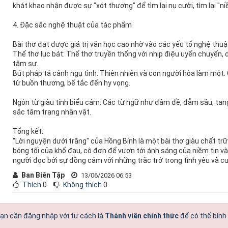
khát khao nhận được sự "xót thương" để tìm lại nụ cười, tìm lại "n
4. Đặc sắc nghệ thuật của tác phẩm
Bài thơ đạt được giá trị văn học cao nhờ vào các yếu tố nghệ thuật
Thể thơ lục bát: Thể thơ truyền thống với nhịp điệu uyển chuyển,
tâm sự.
Bút pháp tả cảnh ngụ tình: Thiên nhiên và con người hòa làm một.
từ buồn thương, bế tắc đến hy vọng.
Ngôn từ giàu tính biểu cảm: Các từ ngữ như đầm đề, đẫm sầu, tang
sắc tâm trạng nhân vật.
Tổng kết:
"Lời nguyện dưới trăng" của Hồng Bính là một bài thơ giàu chất tr
bóng tối của khổ đau, cô đơn để vươn tới ánh sáng của niềm tin và
người đọc bởi sự đồng cảm với những trắc trở trong tình yêu và c
Ban Biên Tập
13/06/2026 06:53
Thích
0
Không thích
0
ạn cần đăng nhập với tư cách là
Thành viên chính thức
để có thể bình