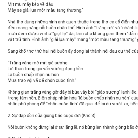
Mịt mù mấy kéo về đâu
Mây se giải lụa một màu tang thương."
Nhà thơ dùng những hình ảnh quen thuộc trong thơ ca cổ điển như "
đều mang nặng nỗi buồn nhân thế. Hình ảnh "trăng rơi" và "nhánh liễ
mưa đêm được ví như "giọt lệ" dài, làm cho không gian thêm "đẫm
vật trữ tình. Hình ảnh "giải lụa mây" mang "một màu tang thương" g
Sang khổ thơ thứ hai, nỗi buồn ấy đọng lại thành nỗi đau cụ thể củ
"Trăng vàng mờ mịt gió sương
Lời than trong gió vấn vương đọng hồn
Lá buồn chấp nhận nụ hôn
Mưa trao vội vã để chôn cuộc tình."
Không gian trăng vàng giờ đây bị bủa vây bởi "giáo sương" lạnh lẽo.
trong tâm hồn. Biện pháp nhân hóa "lá buồn chấp nhận nụ hôn" củ
nhận phũ phàng để "chôn cuộc tình" đã qua, để lại dư vị xót xa, tiếc
2. Sự dập dồn của giông bão cuộc đời (Khổ 3)
Nỗi buồn không dừng lại ở sự lặng lẽ, nó bùng lên thành giông bão ở