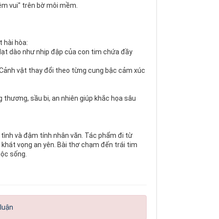
iềm vui" trên bờ môi mềm.
 hài hòa:
 dạt dào như nhịp đập của con tim chứa đầy
 Cảnh vật thay đổi theo từng cung bậc cảm xúc
 thương, sầu bi, an nhiên giúp khắc họa sâu
ữ tình và đậm tính nhân văn. Tác phẩm đi từ
 khát vọng an yên. Bài thơ chạm đến trái tim
uộc sống.
 luận