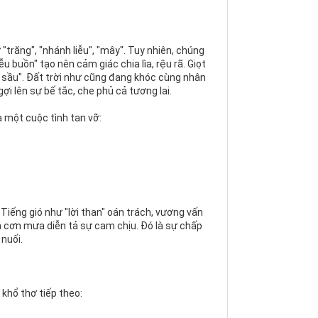
trăng", "nhánh liễu", "mây". Tuy nhiên, chúng
u buồn" tạo nên cảm giác chia lìa, rệu rã. Giọt
 sầu". Đất trời như cũng đang khóc cùng nhân
ợi lên sự bế tắc, che phủ cả tương lai.
a một cuộc tình tan vỡ:
 Tiếng gió như "lời than" oán trách, vương vấn
a cơn mưa diễn tả sự cam chịu. Đó là sự chấp
 nuối.
 khổ thơ tiếp theo: