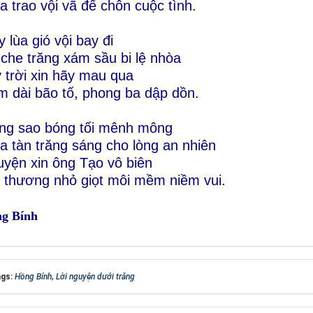
 trao vội vã để chôn cuộc tình.
 lùa gió vội bay đi
che trăng xám sầu bi lệ nhòa
 trời xin hãy mau qua
 dài bão tố, phong ba dập dồn.
ng sao bóng tối mênh mông
 tàn trăng sáng cho lòng an nhiên
yện xin ông Tạo vô biên
 thương nhỏ giọt môi mềm niềm vui.
g Bính
gs:
Hồng Bính
,
Lời nguyện dưới trăng