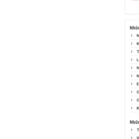
Nhữn
N
K
T
L
N
N
E
C
C
K
Nhữn
T
V