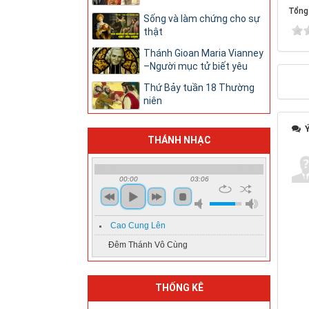
Tổng 
Sống và làm chứng cho sự
thật
Thánh Gioan Maria Vianney
–Người mục tử biết yêu
Thứ Bảy tuần 18 Thường
niên
Ý
THÁNH NHẠC
00:00
03:06
Cao Cung Lên
Đêm Thánh Vô Cùng
THỐNG KÊ