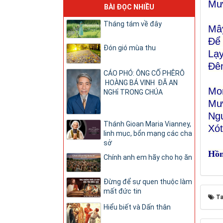
Mưa
BÀI ĐỌC NHIỀU
Tháng tám về đây
Mây
Để 
Đón gió mùa thu
Lạy
Đêm
CÁO PHÓ: ÔNG CỐ PHÊRÔ
HOÀNG BÁ VINH ĐÃ AN
Mo
NGHỉ TRONG CHÚA
Mưa
Ngu
Thánh Gioan Maria Vianney,
Xót
linh mục, bổn mạng các cha
sở
Hồn
Chính anh em hãy cho họ ăn
Đừng để sự quen thuộc làm
mất đức tin
Ta
Hiểu biết và Dấn thân