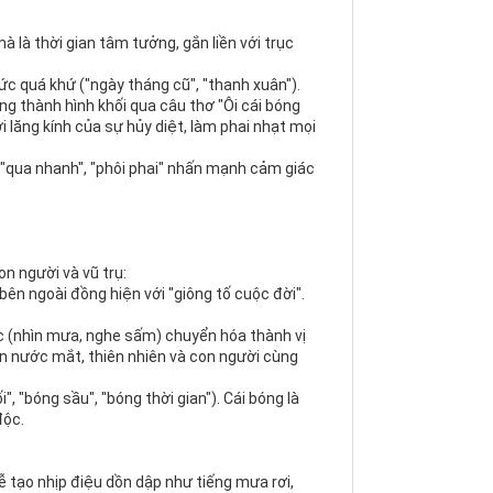
à là thời gian tâm tưởng, gắn liền với trục
c quá khứ ("ngày tháng cũ", "thanh xuân").
ng thành hình khối qua câu thơ "Ôi cái bóng
i lăng kính của sự hủy diệt, làm phai nhạt mọi
 "qua nhanh", "phôi phai" nhấn mạnh cảm giác
n người và vũ trụ:
 bên ngoài đồng hiện với "giông tố cuộc đời".
ác (nhìn mưa, nghe sấm) chuyển hóa thành vị
lẫn nước mắt, thiên nhiên và con người cùng
i", "bóng sầu", "bóng thời gian"). Cái bóng là
độc.
ễ tạo nhịp điệu dồn dập như tiếng mưa rơi,