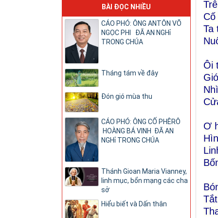
Trê
BÀI ĐỌC NHIỀU
Cố 
CÁO PHÓ: ÔNG ANTÔN VÕ
Ta 
NGỌC PHI ĐÃ AN NGHỉ
Nuố
TRONG CHÚA
Ôi 
Tháng tám về đây
Gió
Nhì
Đón gió mùa thu
Cửa
CÁO PHÓ: ÔNG CỐ PHÊRÔ
Ơ 
HOÀNG BÁ VINH ĐÃ AN
Hì
NGHỉ TRONG CHÚA
Lin
Bốn
Thánh Gioan Maria Vianney,
linh mục, bổn mạng các cha
Bón
sở
Tắt
Hiểu biết và Dấn thân
Tha