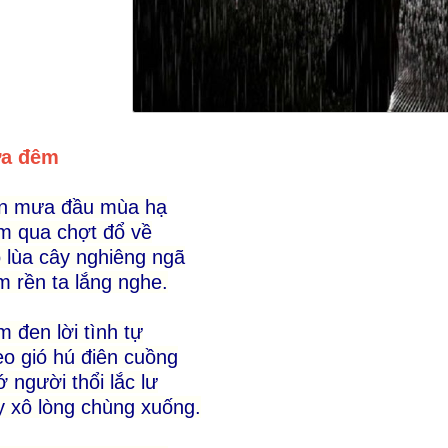
a đêm
n mưa đầu mùa hạ
m qua chợt đổ về
 lùa cây nghiêng ngã
 rền ta lắng nghe.
 đen lời tình tự
o gió hú điên cuồng
 người thổi lắc lư
 xô lòng chùng xuống.