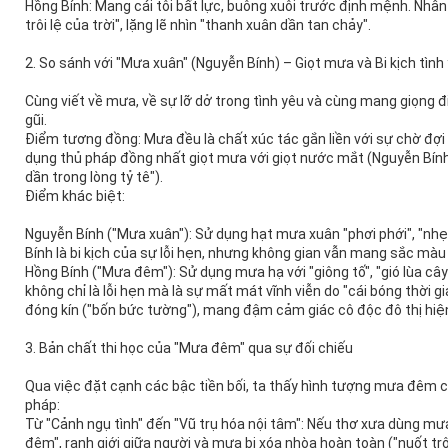
Hồng Bính: Mang cái tôi bất lực, buông xuôi trước định mệnh. Nhân 
trôi lệ của trời", lặng lẽ nhìn "thanh xuân dần tan chảy".
2. So sánh với "Mưa xuân" (Nguyễn Bính) – Giọt mưa và Bi kịch tình
Cùng viết về mưa, về sự lỡ dở trong tình yêu và cùng mang giọng 
gũi.
Điểm tương đồng: Mưa đều là chất xúc tác gắn liền với sự chờ đợi
dụng thủ pháp đồng nhất giọt mưa với giọt nước mắt (Nguyễn Bính:
dần trong lòng tỷ tê").
Điểm khác biệt:
Nguyễn Bính ("Mưa xuân"): Sử dụng hạt mưa xuân "phơi phới", "nhẹ
Bính là bi kịch của sự lỗi hẹn, nhưng không gian vẫn mang sắc màu
Hồng Bính ("Mưa đêm"): Sử dụng mưa hạ với "giông tố", "gió lùa cây 
không chỉ là lỗi hẹn mà là sự mất mát vĩnh viễn do "cái bóng thời 
đóng kín ("bốn bức tường"), mang đậm cảm giác cô độc đô thị hiện
3. Bản chất thi học của "Mưa đêm" qua sự đối chiếu
Qua việc đặt cạnh các bậc tiền bối, ta thấy hình tượng mưa đêm c
pháp:
Từ "Cảnh ngụ tình" đến "Vũ trụ hóa nội tâm": Nếu thơ xưa dùng mưa 
đêm", ranh giới giữa người và mưa bị xóa nhòa hoàn toàn ("nuốt trôi