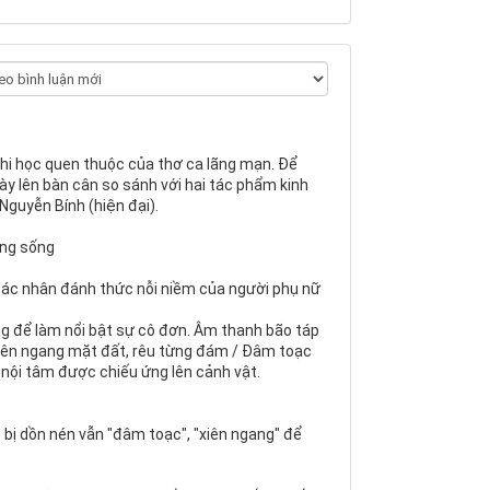
hi học quen thuộc của thơ ca lãng mạn. Để
ày lên bàn cân so sánh với hai tác phẩm kinh
Nguyễn Bính (hiện đại).
ọng sống
tác nhân đánh thức nỗi niềm của người phụ nữ
ng để làm nổi bật sự cô đơn. Âm thanh bão táp
"Xiên ngang mặt đất, rêu từng đám / Đâm toạc
nội tâm được chiếu ứng lên cảnh vật.
bị dồn nén vẫn "đâm toạc", "xiên ngang" để