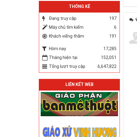
THỐNG KÊ
Đang truy cập
197
Ý
Máy chủ tìm kiếm
6
Khách viếng thăm
191
Hôm nay
17,285
Tháng hiện tại
152,051
Tổng lượt truy cập
6,647,822
LIÊN KẾT WEB