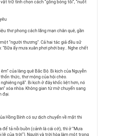
vật trữ tình chọn cách "gồng bóng tối", "nuốt
 yêu
điệu thơ phong cách lãng mạn chân quê, gần
 một "người thương". Cả hai tác giả đều sử
 "Bữa ấy mưa xuân phơi phới bay... Nghe chết
 êm" của làng quê Bắc Bộ. Bi kịch của Nguyễn
 thổn thức, thơ mộng của hội chèo.
nghiêng ngã". Bi kịch ở đây khốc liệt hơn, nó
gian" xóa nhòa. Không gian từ mở chuyển sang
 đại.
ủa Hồng Bính có sự dịch chuyển về mặt thi
để tả nỗi buồn (cảnh là cái cớ), thì ở "Mưa
 lệ của trời"). Người và trời hòa làm một trong