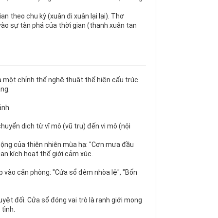
n theo chu kỳ (xuân đi xuân lại lại). Thơ
ào sự tàn phá của thời gian (thanh xuân tan
à một chỉnh thể nghệ thuật thể hiện cấu trúc
ạng.
ảnh
huyển dịch từ vĩ mô (vũ trụ) đến vi mô (nội
động của thiên nhiên mùa hạ: "Cơn mưa đầu
uan kích hoạt thế giới cảm xúc.
ẹp vào căn phòng: "Cửa sổ đêm nhòa lệ", "Bốn
yệt đối. Cửa sổ đóng vai trò là ranh giới mong
tình.