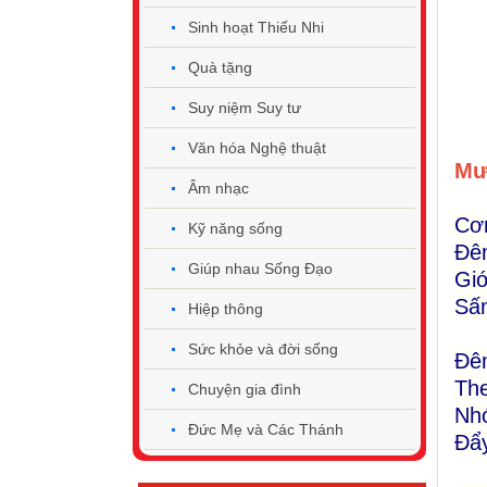
Sinh hoạt Thiếu Nhi
Quà tặng
Suy niệm Suy tư
Văn hóa Nghệ thuật
Mư
Âm nhạc
Cơ
Kỹ năng sống
Đê
Giúp nhau Sống Đạo
Gió
Sấm
Hiệp thông
Sức khỏe và đời sống
Đêm
The
Chuyện gia đình
Nhớ
Đức Mẹ và Các Thánh
Đẩy