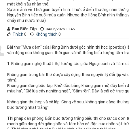
một khối sầu nhân thế.
Sự ám ảnh về Thời gian tuyến tính: Thơ cổ điển thường nhìn thời gia
Nguyễn Bính tiếc nuối mùa xuân. Nhưng thơ Hồng Bính nhìn thẳng v
chảy như nước mưa).
Ban Biên Tập
04/06/2026 13:46
Thích
0
Không thích
0
Bài thơ "Mưa đêm" của Hồng Bính dưới góc nhìn thi học (poetics) l
vận động của không gian, thời gian và hệ thống biểu tượng tâm tr
1. Không gian nghệ thuật: Sự tương tác giữa Ngoại cảnh và Tâm c
Không gian trong bài thơ được xây dựng theo nguyên lý đối lập và c
tâm):
Không gian động bão táp: Khởi đầu bằng không gian mở, đầy biến 
mùa hạ", "Gió lùa cây nghiêng ngã", "Sấm rền". Đây là cái cớ trực q
Không gian thu hẹp và cô lập: Càng về sau, không gian càng thu h
bức tường nhạt trắng".
Thi pháp căn phòng: Bốn bức tường trắng biểu thị cho sự cô đơn tu
manh giữa dòng đời giông bão và tâm hồn cô độc của nhân vật trữ 