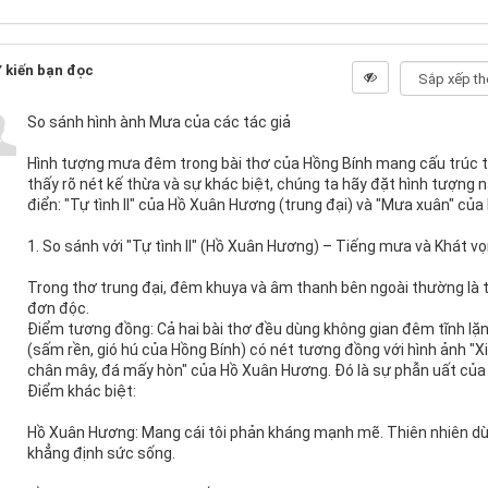
 kiến bạn đọc
So sánh hình ành Mưa của các tác giả
Hình tượng mưa đêm trong bài thơ của Hồng Bính mang cấu trúc t
thấy rõ nét kế thừa và sự khác biệt, chúng ta hãy đặt hình tượng n
điển: "Tự tình II" của Hồ Xuân Hương (trung đại) và "Mưa xuân" của 
1. So sánh với "Tự tình II" (Hồ Xuân Hương) – Tiếng mưa và Khát v
Trong thơ trung đại, đêm khuya và âm thanh bên ngoài thường là 
đơn độc.
Điểm tương đồng: Cả hai bài thơ đều dùng không gian đêm tĩnh lặ
(sấm rền, gió hú của Hồng Bính) có nét tương đồng với hình ảnh 
chân mây, đá mấy hòn" của Hồ Xuân Hương. Đó là sự phẫn uất của 
Điểm khác biệt:
Hồ Xuân Hương: Mang cái tôi phản kháng mạnh mẽ. Thiên nhiên dù 
khẳng định sức sống.