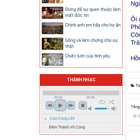
Ngà
Đừng để sự quen thuộc làm
mất đức tin
Ôi 
Chính anh em hãy cho họ ăn
Phô
Còn
Sống và làm chứng cho sự
Trả
thật
Chiếc lưới của tình yêu
Hồ
THÁNH NHẠC
Ta
00:00
03:06
Tổng 
Cao Cung Lên
Đêm Thánh Vô Cùng