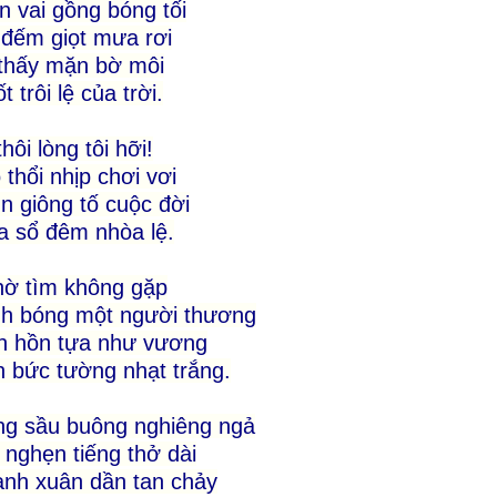
n vai gồng bóng tối
đếm giọt mưa rơi
thấy mặn bờ môi
t trôi lệ của trời.
thôi lòng tôi hỡi!
 thổi nhịp chơi vơi
n giông tố cuộc đời
 sổ đêm nhòa lệ.
hờ tìm không gặp
nh bóng một người thương
h hồn tựa như vương
 bức tường nhạt trắng.
g sầu buông nghiêng ngả
 nghẹn tiếng thở dài
nh xuân dần tan chảy