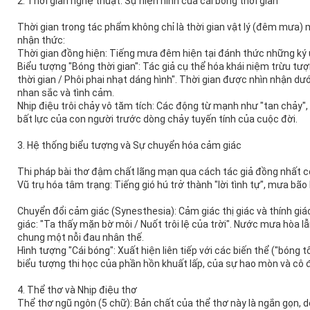
2. Thời gian nghệ thuật: Sự hiện hình của cái bóng thời gian
Thời gian trong tác phẩm không chỉ là thời gian vật lý (đêm mưa) m
nhận thức:
Thời gian đồng hiện: Tiếng mưa đêm hiện tại đánh thức những ký ứ
Biểu tượng "Bóng thời gian": Tác giả cụ thể hóa khái niệm trừu tượ
thời gian / Phôi phai nhạt dáng hình". Thời gian được nhìn nhận dướ
nhan sắc và tình cảm.
Nhịp điệu trôi chảy vô tăm tích: Các động từ mạnh như "tan chảy",
bất lực của con người trước dòng chảy tuyến tính của cuộc đời.
3. Hệ thống biểu tượng và Sự chuyển hóa cảm giác
Thi pháp bài thơ đậm chất lãng mạn qua cách tác giả đồng nhất co
Vũ trụ hóa tâm trạng: Tiếng gió hú trở thành "lời tình tự", mưa bão
Chuyển đổi cảm giác (Synesthesia): Cảm giác thị giác và thính gi
giác: "Ta thấy mặn bờ môi / Nuốt trôi lệ của trời". Nước mưa hòa 
chung một nỗi đau nhân thế.
Hình tượng "Cái bóng": Xuất hiện liên tiếp với các biến thể ("bóng tố
biểu tượng thi học của phần hồn khuất lấp, của sự hao mòn và cô 
4. Thể thơ và Nhịp điệu thơ
Thể thơ ngũ ngôn (5 chữ): Bản chất của thể thơ này là ngắn gọn, d