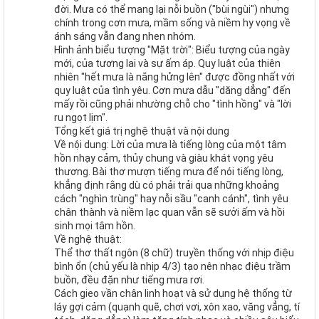
đời. Mưa có thể mang lại nỗi buồn ("bùi ngùi") nhưng
chính trong cơn mưa, mầm sống và niềm hy vọng về
ánh sáng vẫn đang nhen nhóm.
Hình ảnh biểu tượng "Mặt trời": Biểu tượng của ngày
mới, của tương lai và sự ấm áp. Quy luật của thiên
nhiên "hết mưa là nắng hửng lên" được đồng nhất với
quy luật của tình yêu. Cơn mưa dẫu "dăng dẳng" đến
mấy rồi cũng phải nhường chỗ cho "tình hồng" và "lời
ru ngọt lịm".
Tổng kết giá trị nghệ thuật và nội dung
Về nội dung: Lời của mưa là tiếng lòng của một tâm
hồn nhạy cảm, thủy chung và giàu khát vọng yêu
thương. Bài thơ mượn tiếng mưa để nói tiếng lòng,
khẳng định rằng dù có phải trải qua những khoảng
cách "nghìn trùng" hay nỗi sầu "canh cánh", tình yêu
chân thành và niềm lạc quan vẫn sẽ sưởi ấm và hồi
sinh mọi tâm hồn.
Về nghệ thuật:
Thể thơ thất ngôn (8 chữ) truyền thống với nhịp điệu
bình ổn (chủ yếu là nhịp 4/3) tạo nên nhạc điệu trầm
buồn, đều đặn như tiếng mưa rơi.
Cách gieo vần chân linh hoạt và sử dụng hệ thống từ
láy gợi cảm (quạnh quẽ, chơi vơi, xôn xao, văng vẳng, tí