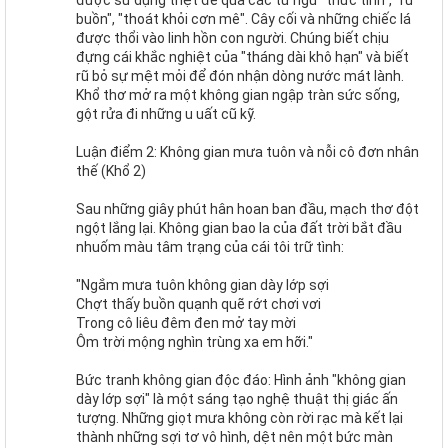
được sử dụng triệt để qua các từ ngữ "thức tỉnh", "rũ
buồn", "thoát khỏi cơn mê". Cây cối và những chiếc lá
được thổi vào linh hồn con người. Chúng biết chịu
đựng cái khắc nghiệt của "tháng dài khô hạn" và biết
rũ bỏ sự mệt mỏi để đón nhận dòng nước mát lành.
Khổ thơ mở ra một không gian ngập tràn sức sống,
gột rửa đi những u uất cũ kỹ.
Luận điểm 2: Không gian mưa tuôn và nỗi cô đơn nhân
thế (Khổ 2)
Sau những giây phút hân hoan ban đầu, mạch thơ đột
ngột lắng lại. Không gian bao la của đất trời bắt đầu
nhuốm màu tâm trạng của cái tôi trữ tình:
"Ngắm mưa tuôn không gian dày lớp sợi
Chợt thấy buồn quạnh quẽ rớt chơi vơi
Trong cô liêu đêm đen mở tay mời
Ôm trời mộng nghìn trùng xa em hỡi."
Bức tranh không gian độc đáo: Hình ảnh "không gian
dày lớp sợi" là một sáng tạo nghệ thuật thị giác ấn
tượng. Những giọt mưa không còn rời rạc mà kết lại
thành những sợi tơ vô hình, dệt nên một bức màn