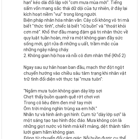
hạn" kéo dài đối lập với "cơn mưa mùa mới". Tiếng
sấm vốn mang sắc thái dữ dội của tự nhiên, ở đây lại
kích hoạt niềm "vui" trong lòng người.
Biện pháp nhân hóa nhân văn: Cây cối không vô tri mà
biết "thức tỉnh", chiếc lá biết "rũ buồn" và "thoát khỏi
cơn mê". Khổ thơ đầu mang đậm giá trị nhận thức về
quy luật tuần hoàn, mở ra một không gian đầy sức
sống mới, gột rửa đi những u uất, trầm mặc của
những ngày nắng cháy.
2. Không gian hội họa và nỗi cô đơn nhân thế (Khổ 2)
Ngay sau sự hân hoan ban đầu, mạch thơ đột ngột
chuyển hướng vào chiều sâu tâm trạng khi nhân vật
trữ tình đối diện với thực tại "mưa tuôn":
"Ngắm mưa tuôn không gian dày lớp sợi
Chợt thấy buồn quạnh quẽ rớt chơi vơi
Trong cô liêu đêm đen mở tay mời
Ôm trời mộng nghìn trùng xa em hỡi."
Nhãn tự và hình ảnh gợi hình: Cụm từ "dày lớp sợi" là
một sáng tạo tạo hình độc đáo. Mưa không còn là
những giọt nước vô hình mà kết mảng, dệt thành tấm
lưới giam hãm không gian.
Động từ chuyển đổi cảm giác: Nỗi buồn được cụ thể