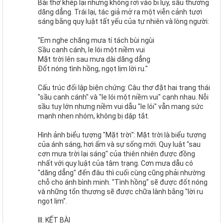
Bài thơ khép lại nhưng không rơi vào bi lụy, sầu thương
dăng dẳng. Trái lại, tác giả mở ra một viễn cảnh tươi
sáng bằng quy luật tất yếu của tự nhiên và lòng người:
"Em nghe chăng mưa tí tách bùi ngùi
Sầu canh cánh, le lói một niềm vui
Mặt trời lên sau mưa dài dăng dẳng
Đốt nóng tình hồng, ngọt lịm lời ru."
Cấu trúc đối lập biện chứng: Câu thơ đặt hai trạng thái
"sầu canh cánh" và "le lói một niềm vui" cạnh nhau. Nỗi
sầu tuy lớn nhưng niềm vui dẫu "le lói" vẫn mang sức
mạnh nhen nhóm, không bị dập tắt.
Hình ảnh biểu tượng "Mặt trời": Mặt trời là biểu tượng
của ánh sáng, hơi ấm và sự sống mới. Quy luật "sau
cơn mưa trời lại sáng" của thiên nhiên được đồng
nhất với quy luật của tâm trạng. Cơn mưa dẫu có
"dăng dẳng" đến đâu thì cuối cùng cũng phải nhường
chỗ cho ánh bình minh. "Tình hồng" sẽ được đốt nóng
và những tổn thương sẽ được chữa lành bằng "lời ru
ngọt lịm".
III. KẾT BÀI