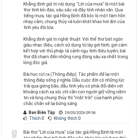
Khẳng định giá trị nội dung: "Lời của mưa" là một bài
thơ tình kín đáo, sâu sắc và đầy tính nhân văn. Qua
tiếng mưa, tác giả Hồng Bính đã bộc lộ một tâm hồn
nhạy cảm, chung thủy và luôn khát khao hơi ấm của
tình yêu đôi lứa.
Khẳng định giá trị nghệ thuật: Với thể thơ bát ngôn
giàu nhạc điệu, cách sử dụng từ láy gợi hình, gợi cảm
kết hợp với thủ pháp tả cảnh ngụ tình điêu luyện, bài
thơ đã chạm đến những rung động sâu xa nhất trong
lòng độc giả.
Bài học rút ra (Thông điệp): Tác phẩm để lại một
thông điệp sống ý nghĩa: Dẫu cuộc đời có những lúc
trải qua giông bão, dẫu tình yêu có phải đối diện với
khoảng cách xa xôi, chỉ cần con người giữ vững niềm
tin và lòng chung thủy thì "mặt trời" của hạnh phúc
chắc chắn sẽ lại bừng sáng.
Ban Biên Tập
29/05/2026 09:56
Thích
0
Không thích
0
Bài thơ "Lời của mưa" của tác giả Hồng Bính là một