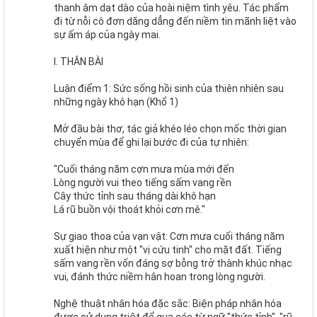
thanh âm dạt dào của hoài niệm tình yêu. Tác phẩm
đi từ nỗi cô đơn dăng dẳng đến niềm tin mãnh liệt vào
sự ấm áp của ngày mai.
I. THÂN BÀI
Luận điểm 1: Sức sống hồi sinh của thiên nhiên sau
những ngày khô hạn (Khổ 1)
Mở đầu bài thơ, tác giả khéo léo chọn mốc thời gian
chuyển mùa để ghi lại bước đi của tự nhiên:
"Cuối tháng năm cơn mưa mùa mới đến
Lòng người vui theo tiếng sấm vang rền
Cây thức tỉnh sau tháng dài khô hạn
Lá rũ buồn vội thoát khỏi cơn mê."
Sự giao thoa của vạn vật: Cơn mưa cuối tháng năm
xuất hiện như một "vị cứu tinh" cho mặt đất. Tiếng
sấm vang rền vốn đáng sợ bỗng trở thành khúc nhạc
vui, đánh thức niềm hân hoan trong lòng người.
Nghệ thuật nhân hóa đặc sắc: Biện pháp nhân hóa