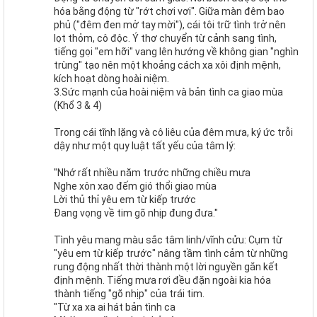
hóa bằng động từ "rớt chơi vơi". Giữa màn đêm bao
phủ ("đêm đen mở tay mời"), cái tôi trữ tình trở nên
lọt thỏm, cô độc. Ý thơ chuyển từ cảnh sang tình,
tiếng gọi "em hỡi" vang lên hướng về không gian "nghìn
trùng" tạo nên một khoảng cách xa xôi định mệnh,
kích hoạt dòng hoài niệm.
3.Sức mạnh của hoài niệm và bản tình ca giao mùa
(Khổ 3 & 4)
Trong cái tĩnh lặng và cô liêu của đêm mưa, ký ức trỗi
dậy như một quy luật tất yếu của tâm lý:
"Nhớ rất nhiều năm trước những chiều mưa
Nghe xôn xao đếm gió thổi giao mùa
Lời thủ thỉ yêu em từ kiếp trước
Đang vọng về tim gõ nhịp đung đưa."
Tình yêu mang màu sắc tâm linh/vĩnh cửu: Cụm từ
"yêu em từ kiếp trước" nâng tầm tình cảm từ những
rung động nhất thời thành một lời nguyền gắn kết
định mệnh. Tiếng mưa rơi đều đặn ngoài kia hóa
thành tiếng "gõ nhịp" của trái tim.
"Từ xa xa ai hát bản tình ca