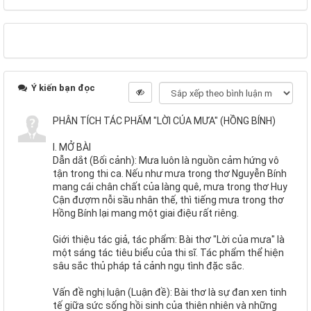
Ý kiến bạn đọc
PHÂN TÍCH TÁC PHẨM "LỜI CỦA MƯA" (HỒNG BÍNH)
I. MỞ BÀI
Dẫn dắt (Bối cảnh): Mưa luôn là nguồn cảm hứng vô
tận trong thi ca. Nếu như mưa trong thơ Nguyễn Bính
mang cái chân chất của làng quê, mưa trong thơ Huy
Cận đượm nỗi sầu nhân thế, thì tiếng mưa trong thơ
Hồng Bính lại mang một giai điệu rất riêng.
Giới thiệu tác giả, tác phẩm: Bài thơ "Lời của mưa" là
một sáng tác tiêu biểu của thi sĩ. Tác phẩm thể hiện
sâu sắc thủ pháp tả cảnh ngụ tình đặc sắc.
Vấn đề nghị luận (Luận đề): Bài thơ là sự đan xen tinh
tế giữa sức sống hồi sinh của thiên nhiên và những