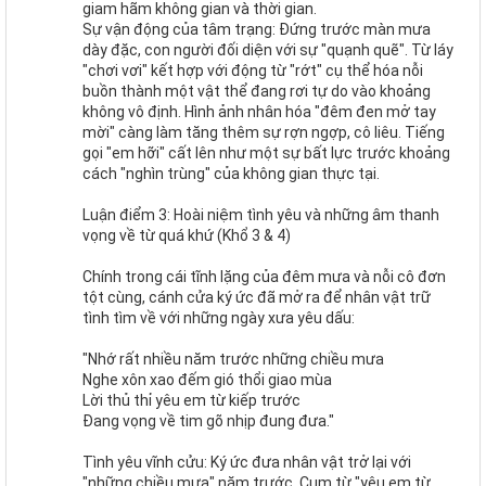
giam hãm không gian và thời gian.
Sự vận động của tâm trạng: Đứng trước màn mưa
dày đặc, con người đối diện với sự "quạnh quẽ". Từ láy
"chơi vơi" kết hợp với động từ "rớt" cụ thể hóa nỗi
buồn thành một vật thể đang rơi tự do vào khoảng
không vô định. Hình ảnh nhân hóa "đêm đen mở tay
mời" càng làm tăng thêm sự rợn ngợp, cô liêu. Tiếng
gọi "em hỡi" cất lên như một sự bất lực trước khoảng
cách "nghìn trùng" của không gian thực tại.
Luận điểm 3: Hoài niệm tình yêu và những âm thanh
vọng về từ quá khứ (Khổ 3 & 4)
Chính trong cái tĩnh lặng của đêm mưa và nỗi cô đơn
tột cùng, cánh cửa ký ức đã mở ra để nhân vật trữ
tình tìm về với những ngày xưa yêu dấu:
"Nhớ rất nhiều năm trước những chiều mưa
Nghe xôn xao đếm gió thổi giao mùa
Lời thủ thỉ yêu em từ kiếp trước
Đang vọng về tim gõ nhịp đung đưa."
Tình yêu vĩnh cửu: Ký ức đưa nhân vật trở lại với
"những chiều mưa" năm trước. Cụm từ "yêu em từ