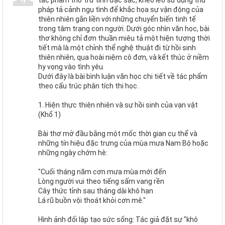
tác phẩm thơ trữ tình đặc sắc, khéo léo sử dụng thủ
pháp tả cảnh ngụ tình để khắc họa sự vận động của
thiên nhiên gắn liền với những chuyển biến tinh tế
trong tâm trạng con người. Dưới góc nhìn văn học, bài
thơ không chỉ đơn thuần miêu tả một hiện tượng thời
tiết mà là một chỉnh thể nghệ thuật đi từ hồi sinh
thiên nhiên, qua hoài niệm cô đơn, và kết thúc ở niềm
hy vọng vào tình yêu.
Dưới đây là bài bình luận văn học chi tiết về tác phẩm
theo cấu trúc phân tích thi học.
1. Hiện thực thiên nhiên và sự hồi sinh của vạn vật
(Khổ 1)
Bài thơ mở đầu bằng một mốc thời gian cụ thể và
những tín hiệu đặc trưng của mùa mưa Nam Bộ hoặc
những ngày chớm hè:
"Cuối tháng năm cơn mưa mùa mới đến
Lòng người vui theo tiếng sấm vang rền
Cây thức tỉnh sau tháng dài khô hạn
Lá rũ buồn vội thoát khỏi cơn mê."
Hình ảnh đối lập tạo sức sống: Tác giả đặt sự "khô