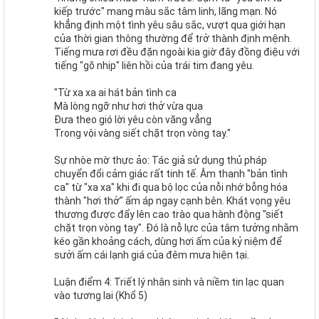
kiếp trước" mang màu sắc tâm linh, lãng mạn. Nó
khẳng định một tình yêu sâu sắc, vượt qua giới hạn
của thời gian thông thường để trở thành định mệnh.
Tiếng mưa rơi đều đặn ngoài kia giờ đây đồng điệu với
tiếng "gõ nhịp" liên hồi của trái tim đang yêu.
"Từ xa xa ai hát bản tình ca
Mà lòng ngỡ như hơi thở vừa qua
Đưa theo gió lời yêu còn văng vẳng
Trong vội vàng siết chặt trọn vòng tay."
Sự nhòe mờ thực ảo: Tác giả sử dụng thủ pháp
chuyển đổi cảm giác rất tinh tế. Âm thanh "bản tình
ca" từ "xa xa" khi đi qua bộ lọc của nỗi nhớ bỗng hóa
thành "hơi thở" ấm áp ngay cạnh bên. Khát vọng yêu
thương được đẩy lên cao trào qua hành động "siết
chặt trọn vòng tay". Đó là nỗ lực của tâm tưởng nhằm
kéo gần khoảng cách, dùng hơi ấm của kỷ niệm để
sưởi ấm cái lạnh giá của đêm mưa hiện tại.
Luận điểm 4: Triết lý nhân sinh và niềm tin lạc quan
vào tương lai (Khổ 5)