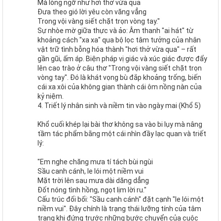
Mà lòng ngỡ như hơi thở vừa qua
Đưa theo gió lời yêu còn văng vẳng
Trong vội vàng siết chặt trọn vòng tay."
Sự nhòe mờ giữa thực và ảo: Âm thanh "ai hát" từ
khoảng cách "xa xa" qua bộ lọc tâm tưởng của nhân
vật trữ tình bỗng hóa thành "hơi thở vừa qua" – rất
gần gũi, ấm áp. Biện pháp vị giác và xúc giác được đẩy
lên cao trào ở câu thơ "Trong vội vàng siết chặt trọn
vòng tay". Đó là khát vọng bù đắp khoảng trống, biến
cái xa xôi của không gian thành cái ôm nồng nàn của
kỷ niệm.
4. Triết lý nhân sinh và niềm tin vào ngày mai (Khổ 5)
Khổ cuối khép lại bài thơ không sa vào bi lụy mà nâng
tầm tác phẩm bằng một cái nhìn đầy lạc quan và triết
lý:
"Em nghe chăng mưa tí tách bùi ngùi
Sầu canh cánh, le lói một niềm vui
Mặt trời lên sau mưa dài dăng dẳng
Đốt nóng tình hồng, ngọt lịm lời ru."
Cấu trúc đối bối: "Sầu canh cánh" đặt cạnh "le lói một
niềm vui". Đây chính là trạng thái lưỡng tính của tâm
trạng khi đứng trước những bước chuyển của cuộc