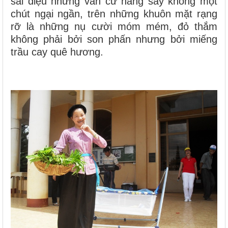
sai điệu nhưng vẫn cứ hăng say không một
chút ngại ngần, trên những khuôn mặt rạng
rỡ là những nụ cười móm mém, đỏ thắm
không phải bởi son phấn nhưng bởi miếng
trầu cay quê hương.