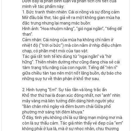
Dưới đây là phần bình luận và phân tích chi tiết của
mình về tác phẩm này:
1. Bức tranh thiên nhiên: Cái oi nồng và sự đồng cảm
Mở đầu bài thơ, tác giả vẽ ra một không gian mùa hạ
đặc trưng nhưng lại mang mác buồn:
Hình ảnh: "Hoa nhuộm nắng", "gió ngại ngần", "tiếng dế
than".
Cảm nhận: Cái nóng của mùa hạ không chỉ nằm ở
nhiệt độ ("trời oi bức") mà còn nằm ở nhịp điệu chậm
chạp, có phần mệt mỏi của tạo vật.
Tác giả rất tinh tế khi dùng từ "ngại ngần" và "hờ
hững". Thiên nhiên dường như cũng đang chia sẻ cái
tâm trạng trĩu nặng của con người. Tiếng dế "rên rỉ"
giữa chiều tàn tạo nên một nốt lặng buồn, dự báo cho
những suy tư về thân phận ở khổ thơ sau.
2. Hình tượng "Em": Sự tảo tần và lòng trắc ẩn
Khổ thơ thứ hai là đoạn xúc động nhất, nơi "anh" nhìn
mây vàng mà liên tưởng đến dáng hình người yêu:
"Bàn chân nhỏ ngày và đêm bươn chải Giữa phố
phường mờ sáng tới đêm khuya."
Ở đây, tình yêu không chỉ là sự lãng mạn mộng mơ mà
còn là sự thấu cảm. Tác giả nhìn thấy vẻ đẹp của "em"
không phải ở lụa là, mà ở sự nhọc nhằn, chịu thương