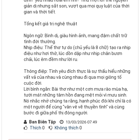
định "yêu nhau hoài em nhỉ?" như một lời thề nguyền
giản dị nhưng sắt son, vượt qua mọi quy luật của thời
gian và thời tiết.
Tổng kết giá trị nghệ thuật
Ngôn ngữ: Bình dị, giàu hình ảnh, mang đậm chất trữ
tình đời thường.
Nhịp điệu: Thể thơ tự do (chủ yếu là 8 chữ) tạo ra nhịp
điệu như hơi thở, lúc dồn dập như nhịp chân bươn
chải, lúc êm đềm như lời ru.
Thông điệp: Tình yêu đích thực là sự thấu hiểu những
vất vả của nhau và cùng nhau đi qua mọi giông tố
cuộc đời.
Lời bình ngắn: Bài thơ như một cơn mưa rào mùa hạ,
tưới mát những tâm hồn đang mệt mỏi vì mưu sinh.
Nó nhắc nhở chúng ta rằng, hạnh phúc đôi khi chỉ là có
một người để cùng "vân vê vẽ thuyền tình" và cùng
bước đi giữa phố thị đông người.
Ban Biên Tập
13/03/2026 07:49
Thích
0
Không thích
0