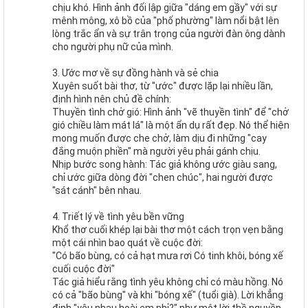
chịu khó. Hình ảnh đối lập giữa "dáng em gầy" với sự
mênh mông, xô bồ của "phố phường" làm nổi bật lên
lòng trắc ẩn và sự trân trọng của người đàn ông dành
cho người phụ nữ của mình.
3. Ước mơ về sự đồng hành và sẻ chia
Xuyên suốt bài thơ, từ "ước" được lặp lại nhiều lần,
định hình nên chủ đề chính:
Thuyền tình chở gió: Hình ảnh "vẽ thuyền tình" để "chở
gió chiều làm mát lá" là một ẩn dụ rất đẹp. Nó thể hiện
mong muốn được che chở, làm dịu đi những "cay
đắng muộn phiền" mà người yêu phải gánh chịu.
Nhịp bước song hành: Tác giả không ước giàu sang,
chỉ ước giữa dòng đời "chen chúc", hai người được
"sát cánh" bên nhau.
4. Triết lý về tình yêu bền vững
Khổ thơ cuối khép lại bài thơ một cách trọn vẹn bằng
một cái nhìn bao quát về cuộc đời:
"Có bão bùng, có cả hạt mưa rơi Có tinh khôi, bóng xế
cuối cuộc đời"
Tác giả hiểu rằng tình yêu không chỉ có màu hồng. Nó
có cả "bão bùng" và khi "bóng xế" (tuổi già). Lời khẳng