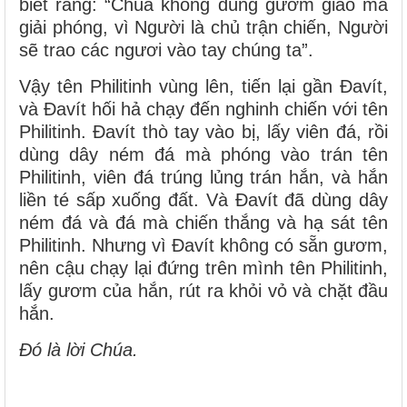
biết rằng: “Chúa không dùng gươm giáo mà
giải phóng, vì Người là chủ trận chiến, Người
sẽ trao các ngươi vào tay chúng ta”.
Vậy tên Philitinh vùng lên, tiến lại gần Ðavít,
và Ðavít hối hả chạy đến nghinh chiến với tên
Philitinh. Ðavít thò tay vào bị, lấy viên đá, rồi
dùng dây ném đá mà phóng vào trán tên
Philitinh, viên đá trúng lủng trán hắn, và hắn
liền té sấp xuống đất. Và Ðavít đã dùng dây
ném đá và đá mà chiến thắng và hạ sát tên
Philitinh. Nhưng vì Ðavít không có sẵn gươm,
nên cậu chạy lại đứng trên mình tên Philitinh,
lấy gươm của hắn, rút ra khỏi vỏ và chặt đầu
hắn.
Ðó là lời Chúa.