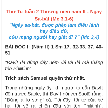
Thứ Tư tuần 2 Thường niên năm II - Ngày
Sa-bát (Mc 3,1-6)
“Ngày sa-bát, được phép làm điều lành
hay điều dữ,
cứu mạng người hay giết đi ?” (Mc 3,4)
BÀI ĐỌC I: (Năm II)
1 Sm 17, 32-33. 37. 40-
51
“Ðavít đã dùng dây ném đá và đá mà thắng
tên Philitinh”
.
Trích sách Samuel quyển thứ nhất.
Trong những ngày ấy, khi người ta dẫn Ðavít
đến trước Saolê, thì Ðavít nói với Saolê rằng:
“Ðừng ai lo sợ gì cả. Tôi đây, tôi tớ của bệ
hạ, tôi sẽ ra chiến đấu với tên Philitinh”.