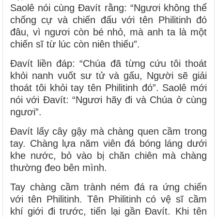
Saolê nói cùng Ðavít rằng: “Ngươi không thể
chống cự và chiến đấu với tên Philitinh đó
đâu, vì ngươi còn bé nhỏ, mà anh ta là một
chiến sĩ từ lúc còn niên thiếu”.
Ðavít liền đáp: “Chúa đã từng cứu tôi thoát
khỏi nanh vuốt sư tử và gấu, Người sẽ giải
thoát tôi khỏi tay tên Philitinh đó”. Saolê mới
nói với Ðavít: “Ngươi hãy đi và Chúa ở cùng
ngươi”.
Ðavít lấy cây gậy mà chàng quen cầm trong
tay. Chàng lựa năm viên đá bóng láng dưới
khe nước, bỏ vào bị chăn chiên mà chàng
thường đeo bên mình.
Tay chàng cầm trành ném đá ra ứng chiến
với tên Philitinh. Tên Philitinh có vệ sĩ cầm
khí giới đi trước, tiến lại gần Ðavít. Khi tên