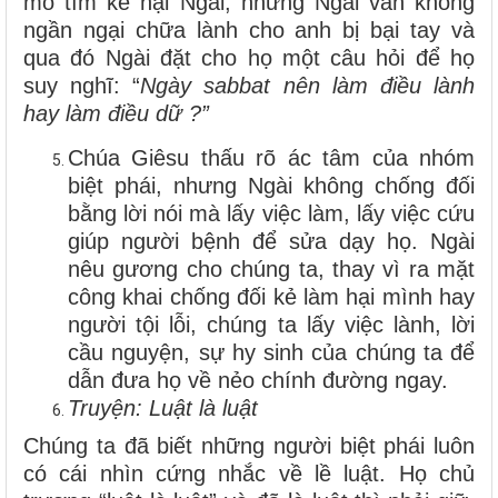
mò tìm kế hại Ngài, nhưng Ngài vẫn không
ngần ngại chữa lành cho anh bị bại tay và
qua đó Ngài đặt cho họ một câu hỏi để họ
suy nghĩ: “
Ngày sabbat nên làm điều lành
hay làm điều dữ ?”
Chúa Giêsu thấu rõ ác tâm của nhóm
biệt phái, nhưng Ngài không chống đối
bằng lời nói mà lấy việc làm, lấy việc cứu
giúp người bệnh để sửa dạy họ. Ngài
nêu gương cho chúng ta, thay vì ra mặt
công khai chống đối kẻ làm hại mình hay
người tội lỗi, chúng ta lấy việc lành, lời
cầu nguyện, sự hy sinh của chúng ta để
dẫn đưa họ về nẻo chính đường ngay.
Truyện: Luật là luật
Chúng ta đã biết những người biệt phái luôn
có cái nhìn cứng nhắc về lề luật. Họ chủ