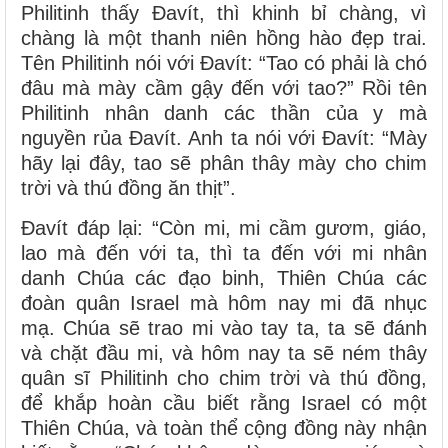
Philitinh thấy Ðavít, thì khinh bỉ chàng, vì
chàng là một thanh niên hồng hào đẹp trai.
Tên Philitinh nói với Ðavít: “Tao có phải là chó
đâu mà mày cầm gậy đến với tao?” Rồi tên
Philitinh nhân danh các thần của y mà
nguyền rủa Ðavít. Anh ta nói với Ðavít: “Mày
hãy lại đây, tao sẽ phân thây mày cho chim
trời và thú đồng ăn thịt”.
Ðavít đáp lại: “Còn mi, mi cầm gươm, giáo,
lao mà đến với ta, thì ta đến với mi nhân
danh Chúa các đạo binh, Thiên Chúa các
đoàn quân Israel mà hôm nay mi đã nhục
mạ. Chúa sẽ trao mi vào tay ta, ta sẽ đánh
và chặt đầu mi, và hôm nay ta sẽ ném thây
quân sĩ Philitinh cho chim trời và thú đồng,
để khắp hoàn cầu biết rằng Israel có một
Thiên Chúa, và toàn thể cộng đồng này nhận