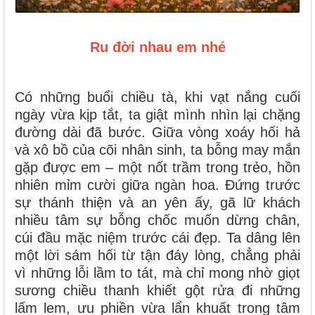
Ru đời nhau em nhé
Có những buổi chiều tà, khi vạt nắng cuối
ngày vừa kịp tắt, ta giật mình nhìn lại chặng
đường dài đã bước. Giữa vòng xoáy hối hả
và xô bồ của cõi nhân sinh, ta bỗng may mắn
gặp được em – một nốt trầm trong trẻo, hồn
nhiên mỉm cười giữa ngàn hoa. Đứng trước
sự thánh thiện và an yên ấy, gã lữ khách
nhiều tâm sự bỗng chốc muốn dừng chân,
cúi đầu mặc niệm trước cái đẹp. Ta dâng lên
một lời sám hối từ tận đáy lòng, chẳng phải
vì những lỗi lầm to tát, mà chỉ mong nhờ giọt
sương chiều thanh khiết gột rửa đi những
lấm lem, ưu phiền vừa lẩn khuất trong tâm