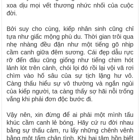
xoa dịu mọi vết thương nhức nhối của cuộc
đời.
Bởi suy cho cùng, kiếp nhân sinh cũng chỉ
tựa như giấc mộng phù du. Thời gian trôi qua
nhẹ nhàng đều đặn như một tiếng gõ nhịp
cầm canh giữa đêm sương. Cái đẹp dẫu rực
rỡ đến đâu cũng giống như tiếng chim hót
lảnh lót trên cành, chói lọi đó rồi lại vội vã rơi
chìm vào hố sâu của sự tịch lặng hư vô.
Càng thấu hiểu sự vô thường và ngắn ngủi
của kiếp người, ta càng thấy sợ hãi nỗi trống
vắng khi phải đơn độc bước đi.
Vậy nên, xin đừng để ai phải một mình tấu
khúc cầm canh lẻ bóng. Hãy cứ ru đời nhau
bằng sự thấu cảm, ru lấy những chênh vênh
bằng một tấm chân tình. Khi hai tâm hồn biết