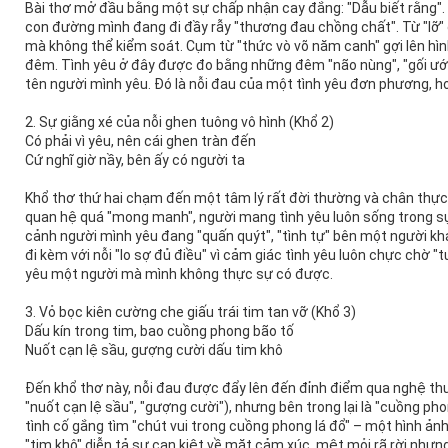
Bài thơ mở đầu bằng một sự chấp nhận cay đắng: "Dẫu biết rằng".
con đường mình đang đi đầy rẫy "thương đau chồng chất". Từ "lỡ" 
mà không thể kiểm soát. Cụm từ "thức vò võ năm canh" gợi lên hìn
đêm. Tình yêu ở đây được đo bằng những đêm "não nùng", "gối ướt 
tên người mình yêu. Đó là nỗi đau của một tình yêu đơn phương, h
2. Sự giằng xé của nỗi ghen tuông vô hình (Khổ 2)
Có phải vì yêu, nên cái ghen tràn đến
Cứ nghĩ giờ nầy, bên ấy có người ta
Khổ thơ thứ hai chạm đến một tâm lý rất đời thường và chân thực t
quan hệ quá "mong manh", người mang tình yêu luôn sống trong sự
cảnh người mình yêu đang "quấn quýt", "tình tự" bên một người kh
đi kèm với nỗi "lo sợ đủ điều" vì cảm giác tình yêu luôn chực chờ "t
yêu một người mà mình không thực sự có được.
3. Vỏ bọc kiên cường che giấu trái tim tan vỡ (Khổ 3)
Dấu kín trong tim, bao cuồng phong bão tố
Nuốt cạn lệ sầu, gượng cười dấu tim khô
Đến khổ thơ này, nỗi đau được đẩy lên đến đỉnh điểm qua nghệ thuật
"nuốt cạn lệ sầu", "gượng cười"), nhưng bên trong lại là "cuồng pho
tình cố gắng tìm "chút vui trong cuồng phong lá đổ" – một hình ảnh
"tim khô" diễn tả sự cạn kiệt về mặt cảm xúc, mệt mỏi rã rời nhưn