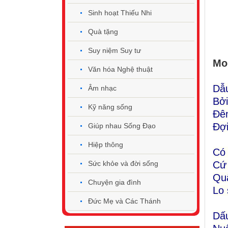
Sinh hoạt Thiếu Nhi
Quà tặng
Suy niệm Suy tư
Mo
Văn hóa Nghệ thuật
Dẫu
Âm nhạc
Bởi
Kỹ năng sống
Đêm
Đợi
Giúp nhau Sống Đạo
Hiệp thông
Có 
Cứ 
Sức khỏe và đời sống
Quấ
Chuyện gia đình
Lo 
Đức Mẹ và Các Thánh
Dấu