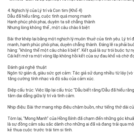
4. Nghịch lý của Lý trí và Con tim (Khổ 4)
Dẫu đã hiểu rằng, cuộc tình quá mong manh
Hạnh phúc phôi phai, duyên ta sẽ chẳng thành
Nhưng lòng không thể , một câu chào li biệt
Bài thơ khép lại bằng một nghịch lý muôn thuở của tình yêu. Lý trí 
manh, hạnh phúc phôi phai, duyên chẳng thành. Đáng lẽ ra phải buô
hàng: "không thể một câu chào li biệt". Kết quả là sự trói buộc tự n
Cái kết mở ra một vòng lặp không hồi kết của sự đau khổ và chờ đợ
Đánh giá nghệ thuật
Ngôn từ giản dị, giàu sức gợi cảm: Tác giả sử dụng nhiều từ láy (vò 
tăng cường tính nhạc và độ sâu của cảm xúc.
Điệp cấu trúc: Việc lặp lại cấu trúc "Dẫu biết rằng/Dẫu đã hiểu rằng.
tâm dai dẳng giữa lý trí và tình cảm.
Nhịp điệu: Bài thơ mang nhịp điệu chậm buồn, như tiếng thở dài của
Tóm lại, "Mong Manh" của Hồng Bính đã chạm đến những góc khuất 
là sự đồng cảm sâu sắc dành cho những ai đã và đang trải qua một t
kẻ thua cuộc trước trái tim si tình.