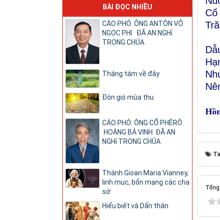
Nuố
BÀI ĐỌC NHIỀU
Cố 
Tră
CÁO PHÓ: ÔNG ANTÔN VÕ
NGỌC PHI ĐÃ AN NGHỉ
TRONG CHÚA
Dẫu
Hạn
Như
Tháng tám về đây
Nên
Đón gió mùa thu
Hồn
CÁO PHÓ: ÔNG CỐ PHÊRÔ
HOÀNG BÁ VINH ĐÃ AN
NGHỉ TRONG CHÚA
Ta
Thánh Gioan Maria Vianney,
linh mục, bổn mạng các cha
Tổng 
sở
Hiểu biết và Dấn thân