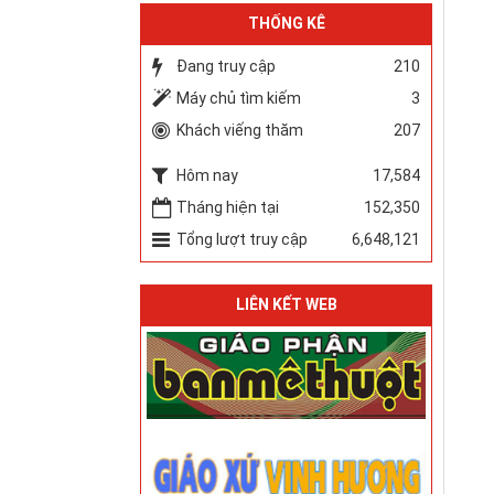
THỐNG KÊ
Đang truy cập
210
Máy chủ tìm kiếm
3
Khách viếng thăm
207
Hôm nay
17,584
Tháng hiện tại
152,350
Tổng lượt truy cập
6,648,121
LIÊN KẾT WEB