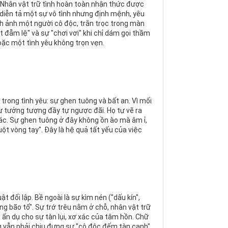
 Nhân vật trữ tình hoàn toàn nhận thức được
diễn tả một sự vô tình nhưng định mệnh, yêu
h ảnh một người cô độc, trằn trọc trong màn
đẫm lệ" và sự "chơi vơi" khi chỉ dám gọi thầm
oặc một tình yêu không trọn vẹn.
rong tình yêu: sự ghen tuông và bất an. Vì mối
 tưởng tượng đầy tự ngược đãi. Họ tự vẽ ra
ác. Sự ghen tuông ở đây không ồn ào mà âm ỉ,
uột vòng tay". Đây là hệ quả tất yếu của việc
 đối lập. Bề ngoài là sự kìm nén ("dấu kín",
ng bão tố". Sự trớ trêu nằm ở chỗ, nhân vật trữ
 ẩn dụ cho sự tàn lụi, xơ xác của tâm hồn. Chữ
g vẫn phải chịu đựng sự "cô độc đếm tàn canh".