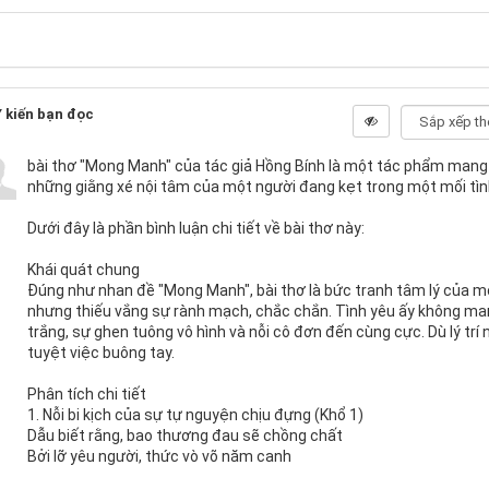
 kiến bạn đọc
bài thơ "Mong Manh" của tác giả Hồng Bính là một tác phẩm mang đ
những giằng xé nội tâm của một người đang kẹt trong một mối tìn
Dưới đây là phần bình luận chi tiết về bài thơ này:
Khái quát chung
Đúng như nhan đề "Mong Manh", bài thơ là bức tranh tâm lý của 
nhưng thiếu vắng sự rành mạch, chắc chắn. Tình yêu ấy không ma
trắng, sự ghen tuông vô hình và nỗi cô đơn đến cùng cực. Dù lý trí 
tuyệt việc buông tay.
Phân tích chi tiết
1. Nỗi bi kịch của sự tự nguyện chịu đựng (Khổ 1)
Dẫu biết rằng, bao thương đau sẽ chồng chất
Bởi lỡ yêu người, thức vò võ năm canh