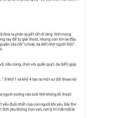
đã đưa ra phán quyết rất rõ ràng: tình mong
ng tay để tự giải thoát, nhưng con tim lại đầu
guyện vào nỗi "u hoài, da diết nhớ người thôi".
i.
võ, não nùng, chơi vơi, quấn quýt, da diết) giúp
.." ở khổ 1 và khổ 4 tạo ra một sự đối thoại nội
 người vướng vào lưới tình không lối thoát.
yếu đuối nhất của con người khi yêu. Bài thơ
ình yêu không trọn vẹn, nơi lý trí mãi mãi là