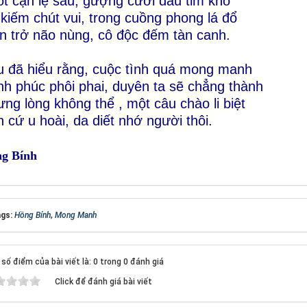
t cạn lệ sầu, gượng cười dấu tim khô
kiếm chút vui, trong cuồng phong lá đổ
n trở não nùng, cô độc đếm tàn canh.
 đã hiểu rằng, cuộc tình quá mong manh
h phúc phôi phai, duyên ta sẽ chẳng thành
ng lòng không thể , một câu chào li biệt
 cứ u hoài, da diết nhớ người thôi.
g Bính
gs:
Hồng Bính
,
Mong Manh
số điểm của bài viết là: 0 trong 0 đánh giá
Click để đánh giá bài viết