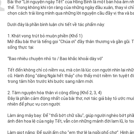
Bài thơ "Lời nguyện ngày Tết" của Hồng Bính là một bản hòa âm nh
thế. Trong không khí rộn ràng của những ngày đầu xuân, thay vì chỉ c
chọn cách trải lòng mình qua những lời nguyện cầu đầy vị tha và b
Dưới đây là phần bình luận chi tiết về tác phẩm này:
1. Khát vọng trút bỏ muộn phiền (Khổ 1)
Mở đầu bài thơ là tiếng gọi "Chúa ơi" đầy thân thương và gần gũi.
sống thực tại:
“Bao nhiêu chuyện nhỏ to / Bao khắc khoải dày vò”
Tết đến không chỉ có niềm vui, mà còn là lúc con người nhìn lại n
cũ. Hành động "dâng Ngài hết thảy" cho thấy một niềm tin tuyệt đố
trong tâm hồn trước khi bước sang năm mới.
2. Tâm nguyện hóa thân vì cộng đồng (Khổ 2, 3, 4)
Đây là phần cảm động nhất của bài thơ, nơi tác giả bày tỏ ước m
nhiên để phục vụ con người:
Làm áng mây bay: Để "thổi bớt chữ sầu", giúp người nghèo bớt phần
ánh đèn hoa lệ của ngày Tết, vẫn còn những mảnh đời lam lũ, lo to
Làm giọt nắng: Để sưởi ấm cho "em thơ lê la ngồi phố chợ". Hình ả