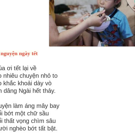
 nguyện ngày tết
a ơi tết lại về
 nhiêu chuyện nhỏ to
 khắc khoải dày vò
 dâng Ngài hết thảy.
uyện làm áng mây bay
i bớt một chữ sầu
i thất vọng chìm sâu
ời nghèo bớt tất bật.