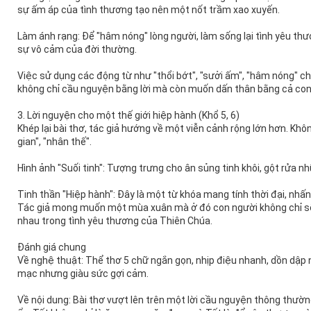
sự ấm áp của tình thương tạo nên một nốt trầm xao xuyến.
Làm ánh rạng: Để "hâm nóng" lòng người, làm sống lại tình yêu thươ
sự vô cảm của đời thường.
Việc sử dụng các động từ như "thổi bớt", "sưởi ấm", "hâm nóng" c
không chỉ cầu nguyện bằng lời mà còn muốn dấn thân bằng cả con
3. Lời nguyện cho một thế giới hiệp hành (Khổ 5, 6)
Khép lại bài thơ, tác giả hướng về một viễn cảnh rộng lớn hơn. Khô
gian", "nhân thế".
Hình ảnh "Suối tinh": Tượng trưng cho ân sủng tinh khôi, gột rửa n
Tinh thần "Hiệp hành": Đây là một từ khóa mang tính thời đại, nhấ
Tác giả mong muốn một mùa xuân mà ở đó con người không chỉ số
nhau trong tình yêu thương của Thiên Chúa.
Đánh giá chung
Về nghệ thuật: Thể thơ 5 chữ ngắn gọn, nhịp điệu nhanh, dồn dập 
mạc nhưng giàu sức gợi cảm.
Về nội dung: Bài thơ vượt lên trên một lời cầu nguyện thông thườn