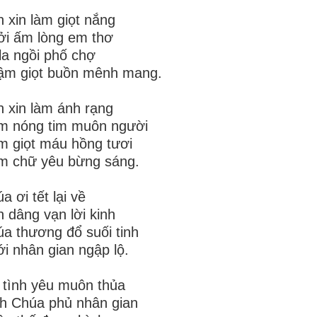
 xin làm giọt nắng
i ấm lòng em thơ
la ngồi phố chợ
ậm giọt buồn mênh mang.
 xin làm ánh rạng
m nóng tim muôn người
 giọt máu hồng tươi
m chữ yêu bừng sáng.
a ơi tết lại về
 dâng vạn lời kinh
a thương đổ suối tinh
i nhân gian ngập lộ.
 tình yêu muôn thủa
h Chúa phủ nhân gian