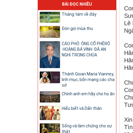
BÀI ĐỌC NHIỀU
Con
Tháng tám về đây
Sưở
Lê 
Đón gió mùa thu
Ng
CÁO PHÓ: ÔNG CỐ PHÊRÔ
Con
HOÀNG BÁ VINH ĐÃ AN
Hâ
NGHỉ TRONG CHÚA
Hâm
Hâ
Thánh Gioan Maria Vianney,
linh mục, bổn mạng các cha
Chú
sở
Con
Chính anh em hãy cho họ ăn
Chú
Tướ
Hiểu biết và Dấn thân
Xin
Sống và làm chứng cho sự
Tìn
thật