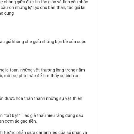
ẹ nhàng giữa đức tin tôn giáo và tình yêu nhân
ầu xin những lợi lạc cho bản thân, tác giả lại
ao dung.
 Tác giả không che giấu những bộn bề của cuộc
hững lo toan, những vết thương lòng trong năm
i, một sự phó thác để tìm thấy sự bình an
uốn được hóa thân thành những sự vật thiên
 "tất bật". Tác giả thấu hiểu rằng đằng sau
an cơm áo gạo tiền.
nh tương phản giữa cái lạnh lẽo của số phận và