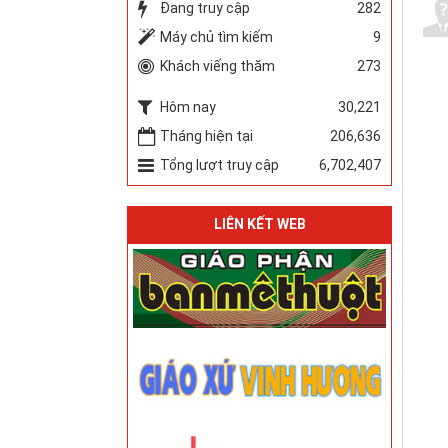
Đang truy cập
282
Máy chủ tìm kiếm
9
Khách viếng thăm
273
Hôm nay
30,221
Tháng hiện tại
206,636
Tổng lượt truy cập
6,702,407
LIÊN KẾT WEB