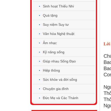
Sinh hoạt Thiếu Nhi
Quà tặng
Suy niệm Suy tư
Văn hóa Nghệ thuật
Âm nhạc
Lời
Kỹ năng sống
Chú
Giúp nhau Sống Đạo
Bao
Bao
Hiệp thông
Con
Sức khỏe và đời sống
Ng
Chuyện gia đình
Thổ
Đức Mẹ và Các Thánh
Thổ
Ngư