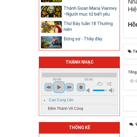
Nhâ
Hiệ
Thánh Gioan Maria Vianney
–Người mục tử biết yêu
Hồ
Thứ Bảy tuần 18 Thường
niên
Đừng sợ - Thầy đây
Ta
THÁNH NHẠC
Tổng 
00:00
03:06
Cao Cung Lên
Đêm Thánh Vô Cùng
Ý
THỐNG KÊ