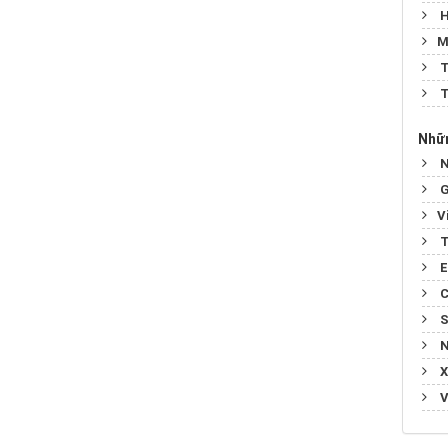
H
​​
T
T
Nhữn
N
G
​​
T
E
C
S
N
X
V