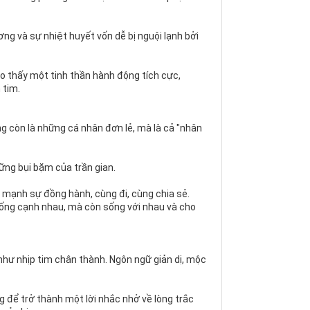
ng và sự nhiệt huyết vốn dễ bị nguội lạnh bởi
ho thấy một tinh thần hành động tích cực,
 tim.
ng còn là những cá nhân đơn lẻ, mà là cả "nhân
hững bụi bặm của trần gian.
n mạnh sự đồng hành, cùng đi, cùng chia sẻ.
ng cạnh nhau, mà còn sống với nhau và cho
như nhịp tim chân thành. Ngôn ngữ giản dị, mộc
g để trở thành một lời nhắc nhở về lòng trắc