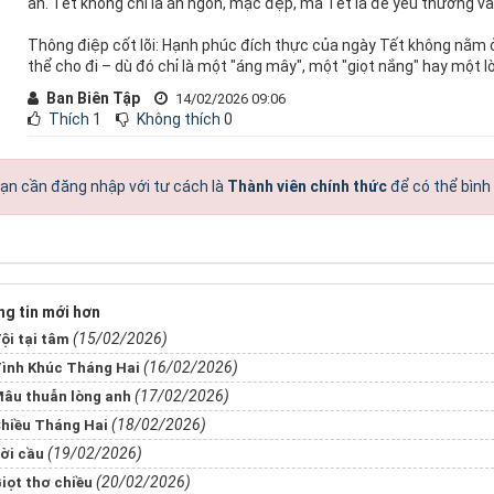
ẩn. Tết không chỉ là ăn ngon, mặc đẹp, mà Tết là để yêu thương và
Thông điệp cốt lõi: Hạnh phúc đích thực của ngày Tết không nằm 
thể cho đi – dù đó chỉ là một "áng mây", một "giọt nắng" hay một 
Ban Biên Tập
14/02/2026 09:06
Thích
1
Không thích
0
ạn cần đăng nhập với tư cách là
Thành viên chính thức
để có thể bình
g tin mới hơn
(15/02/2026)
ội tại tâm
(16/02/2026)
ình Khúc Tháng Hai
(17/02/2026)
âu thuẫn lòng anh
(18/02/2026)
hiều Tháng Hai
(19/02/2026)
ời cầu
(20/02/2026)
iọt thơ chiều