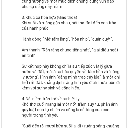
cùng hướng về một mục đích chung, cùng vun đắp
cho sự sống nảy mầm.
3. Khúc ca hòa hợp (Giao thoa)
Khi suối và ruộng gặp nhau, bài thơ đạt đến cao trào
của hạnh phúc:
Hành động: "Mở tấm lòng", "hòa nhịp", "quấn quýt".
Âm thanh: "Rộn ràng chung tiếng hát", "giai điệu ngát
ân tình".
Sự kết hợp này không chỉ là sự tiếp xúc vật lý giữa
nước và đất, mà là sự hòa quyện về tâm hồn và "cùng
lý tưởng". Hình ảnh "dâng mình trao cây lúa" là một chi
tiết rất đắt, khẳng định rằng tình yêu đích thực luôn đi
kèm với sự hy sinh và cống hiến.
4. Nỗi niềm trăn trở về sự biệt ly
Khổ thơ cuối mang lại một nốt trầm suy tư, phản ánh
quy luật của tự nhiên và cũng là nỗi lòng của con
người trong tình yêu:
"Suối đến rồi mươi bữa suối lại đi / ruộng bâng khuâng