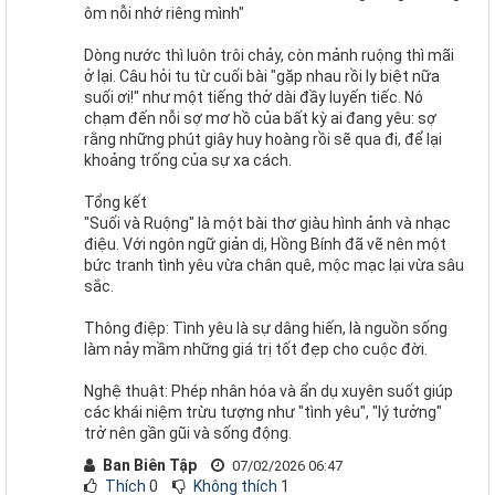
ôm nỗi nhớ riêng mình"
Dòng nước thì luôn trôi chảy, còn mảnh ruộng thì mãi
ở lại. Câu hỏi tu từ cuối bài "gặp nhau rồi ly biệt nữa
suối ơi!" như một tiếng thở dài đầy luyến tiếc. Nó
chạm đến nỗi sợ mơ hồ của bất kỳ ai đang yêu: sợ
rằng những phút giây huy hoàng rồi sẽ qua đi, để lại
khoảng trống của sự xa cách.
Tổng kết
"Suối và Ruộng" là một bài thơ giàu hình ảnh và nhạc
điệu. Với ngôn ngữ giản dị, Hồng Bính đã vẽ nên một
bức tranh tình yêu vừa chân quê, mộc mạc lại vừa sâu
sắc.
Thông điệp: Tình yêu là sự dâng hiến, là nguồn sống
làm nảy mầm những giá trị tốt đẹp cho cuộc đời.
Nghệ thuật: Phép nhân hóa và ẩn dụ xuyên suốt giúp
các khái niệm trừu tượng như "tình yêu", "lý tưởng"
trở nên gần gũi và sống động.
Ban Biên Tập
07/02/2026 06:47
Thích
0
Không thích
1