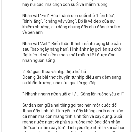
hay núi cao, mà chọn con suối và mảnh ruộng.
Nhân vật "Em": Hóa thành con suối nhỏ "hiền hòa",
"bình lặng", "chẳng vẫy vùng". Đó là vẻ đẹp của sự
khiêm nhường, dịu dàng nhưng đầy chủ động khi tìm
về bên anh.
Nhân vật "Anh": Biến thân thành mảnh ruộng khô cằn
sau "bao ngày nắng hạn". Hình ảnh này gợi lên sự chờ
đợi kiên trì và niềm khao khát mãnh liệt được đón
nhận nguồn sống.
2. Sự giao thoa và nhịp điệu hối hả
Đoạn giữa bài thơ chuyển từ nhịp điệu êm đềm sang
sự khẩn trương, náo nức qua lời gọi đáp:
"-Nhanh nhanh nữa suối ơi ! / ... Gắng lên ruộng yêu ơi !"
Sự đan xen giữa hai tiếng gọi tạo nên một cuộc đối
thoại đầy tình tứ. Tình yêu ở đây không chỉ là cảm xúc
cá nhân mà còn mang tính sinh tồn và xây dựng. Suối
mang nước ngọt và phù sa, ruộng mở lòng đón nhận
để "xanh mầm cây lúa". Tình yêu đẹp nhất là khi cả hai