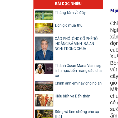
BÀI ĐỌC NHIỀU
Một
Tháng tám về đây
Ch
Đón gió mùa thu
Ng
xá
CÁO PHÓ: ÔNG CỐ PHÊRÔ
đọn
HOÀNG BÁ VINH ĐÃ AN
NGHỉ TRONG CHÚA
cuố
Xu
Bó
Thánh Gioan Maria Vianney,
vút
linh mục, bổn mạng các cha
câ
sở
gió
Chính anh em hãy cho họ ăn
Mây
chú
Hiểu biết và Dấn thân
có 
sưở
Sống và làm chứng cho sự
ấm
thật