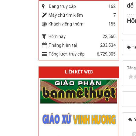
để 
Đang truy cập
162
.....
Máy chủ tìm kiếm
7
Hồ
Khách viếng thăm
155
Hôm nay
22,560
Tháng hiện tại
233,534
Ta
Tổng lượt truy cập
6,729,305
Tổng 
LIÊN KẾT WEB
Ý