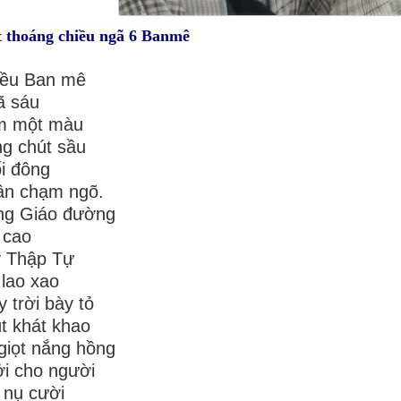
 thoáng chiều ngã 6 Banmê
iều Ban mê
ã sáu
m một màu
g chút sầu
i đông
ân chạm ngõ.
ng Giáo đường
 cao
y Thập Tự
 lao xao
 trời bày tỏ
t khát khao
giọt nắng hồng
i cho người
 nụ cười