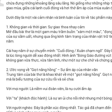
chứa đựng những khoảng lặng sâu lắng. Nó giống như những nhịp t
giao mùa, giữa cái lạnh cuối đông và hơi thở ấm áp của mùa xuân 
Dưới đây là một vài cảm nhận và bình luận của tôi về tác phẩm này
1. Không gian và thời gian: Sự giao thoa nhạy cảm
Mở đầu bài thơ là một gam màu trầm buồn: "xám một màu", "đọng 
của sự sầm uất, nhưng qua ống kính tâm trạng của nhân vật trữ tình
năm.
Cái hay nằm ở sự chuyển mình: "Cuối đông / Xuân chạm ngõ". Đây l
là lúc lòng người dễ xao động nhất. Hình ảnh "Bóng Giáo đường vút 
không gian vừa thực, vừa tâm linh, như một sự che chở và chứng 
2. Ước vọng về "Giọt nắng hồng" – Sự ấm áp của nhân văn
Trung tâm của bài thơ là khao khát về một "giọt nắng hồng". Giọt n
mà là biểu tượng của sự cứu rỗi và sẻ chia:
Với mọi người: Là niềm vui đoàn viên, là nụ cười ấm áp.
Với "ta" (khách độc hành): Là sự an ủi cho nỗi nhớ nhung một bóng
Với người nghèo: Đây là phần xúc động nhất. Tác giả đã chạm đến t