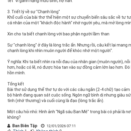
tết" vì gánh nặng mưu sinh, nợ nần.
3. Triết lý về sự "Chạnh lòng"
Khổ cuối của bài thơ thể hiện một sự chuyển biến sâu sắc về tư tư
cá nhân của một "khách độc hành" nhớ người yêu, mà mở lòng mình
Xin cho ta biết chạnh lòng với bao phận người lầm than
Sự "chạnh lòng" ở đây là lòng trắc ẩn. Nhưng rồi, câu kết lại mang 
chạnh lòng khi nhìn muôn người để khóc nhớ một người".
Ý nghĩa: Khi ta biết nhìn ra nỗi đau của nhân gian (muôn người), nỗ
hơn, hoặc có lẽ, nó được hòa tan vào sự đồng cảm lớn lao hơn. Đó 
hồn mình.
Tổng kết
Bài thơ sử dụng thể thơ tự do với các câu ngắn (2-4 chữ) tạo cả
bộ hành đang quan sát cuộc sống. Ngôn ngữ bình dị nhưng giàu sức
tình (nhớ thương) và cuối cùng là đạo (lòng trắc ẩn).
Một câu hỏi nhỏ: Hình ảnh "Ngã sáu Ban Mê" trong bài có phải là nơ
không?
Ban Biên Tập
12/01/2026 07:11