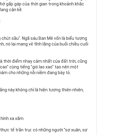
hở gấp gáp của thời gian trong khoảnh khắc
đang cận kề.
:
chút sầu". Ngã sáu Ban Mê vốn là biểu tượng
, nó lại mang vẻ tĩnh lặng của buổi chiều cuối
à thời điểm nhạy cảm nhất của đất trời, cũng
cao" cùng tiếng "gió lao xao" tạo nên một
giám cho những nỗi niềm đang bày tỏ.
ắng này không chỉ là hiện tượng thiên nhiên,
 hình xa xăm.
hực tế trần trụi: có những người "sợ xuân, sợ