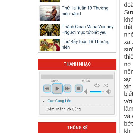
đoà
Thứ Hai tuần 19 Thường
Sưở
niên năm I
kh
thầ
Thánh Gioan Maria Vianney
–Người mục tử biết yêu
nh
xa
Thứ Bảy tuần 18 Thường
niên
sườ
thi
nợ
THÁNH NHẠC
nê
sợ 
00:00
03:06
xin
biế
với
Cao Cung Lên
lầm
Đêm Thánh Vô Cùng
và 
bớt
THỐNG KÊ
khi