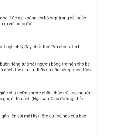
ởng. Tác giả không chỉ bó hẹp trong nỗi buồn
 ra với cuộc đời:
một nghịch lý đầy chất thơ: "Và cho ta bớt
i buồn riêng tư (một người) bỗng trở nên nhỏ bé
là cách tác giả tìm thấy sự cân bằng trong tâm
m giác như những bước chân chậm rãi của người
 gợi, đi từ cảnh (Ngã sáu, Giáo đường) đến
i gắn liền với một kỷ niệm cụ thể nào của bạn