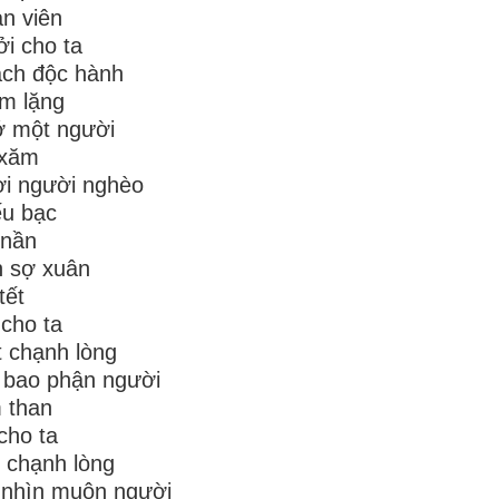
n viên
i cho ta
ách độc hành
m lặng
ớ một người
 xăm
i người nghèo
ếu bạc
 nần
n sợ xuân
tết
 cho ta
t chạnh lòng
 bao phận người
 than
cho ta
 chạnh lòng
 nhìn muôn người