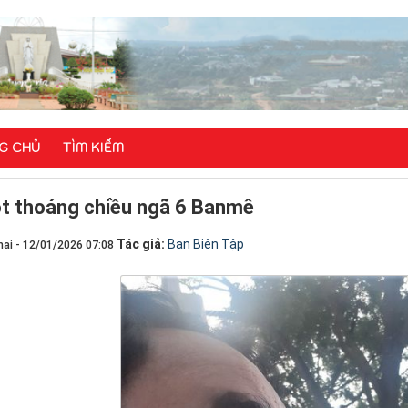
G CHỦ
TÌM KIẾM
t thoáng chiều ngã 6 Banmê
Tác giả:
Ban Biên Tập
ai - 12/01/2026 07:08