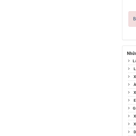
B
Nhữn
​​
L
X
À
X
E
​​
X
X
D